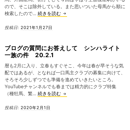
を
の
ので、そこは除外している。また思いついた母馬から順に
「自
説
▼
検索したので…
続きを読む
然
明
歴
サ
1.22
代
投稿日:
2021年1月27日
イ
日
ク
本
ル」
ブログの質問にお答えして シンハライト
ダ
と
一族の件 20.2.1
ー
認
ビ
定
暦も2月に入り、立春もすぐそこ、今年は春が早そうな気
ー
す
配ではあるが、となれば一口馬主クラブの募集に向けて、
馬
る〜
そろそろ少しずつでも準備を進めていきたいところ。
で
3.8
YouTubeチャンネルでも春までは精力的にクラブ特集
み
ブ
（種牡馬、繁…
続きを読む
る
ロ
種
グ
投稿日:
2020年2月1日
付
の
け
質
サ
問