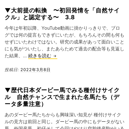
情
▼大前提の転換 〜初回発情を「自然サイ
で
クル」と認定する〜 3.8
月
の
今年は年初以降、YouTube動画に掛かりっきりで、ブロ
サ
グでは何の提言もできずにいたが、もちろんその間も何も
イ
せずにいたわけではない。研究の成果があって面白いこと
ク
にも気がついたし、またあらためて過去の配合等も見返し
ル
▼
た結果、…
続きを読む
が
大
逆
前
投稿日:
2022年3月8日
転
提
す
の
る
▼歴代日本ダービー馬でみる種付けサイク
転
or
ル 自然チャンスで生まれた名馬たち（デ
換 〜
し
ータ多量注意）
初
な
回
い
あのダービー馬たちからも興味深い知見が 種付けサイク
発
流
ルの見方は前回と同じ。ダービー馬の中にもデータがない
情
れ
馬、外国産馬、初仔そして今回はやはり空胎後産駒がいる