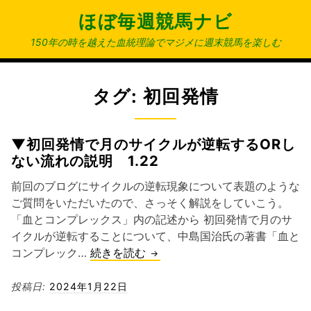
コ
ほぼ毎週競馬ナビ
ン
テ
150年の時を越えた血統理論でマジメに週末競馬を楽しむ
ン
ツ
へ
タグ:
初回発情
ス
キ
ッ
▼初回発情で月のサイクルが逆転するORし
プ
ない流れの説明 1.22
前回のブログにサイクルの逆転現象について表題のような
ご質問をいただいたので、さっそく解説をしていこう。
「血とコンプレックス」内の記述から 初回発情で月のサ
イクルが逆転することについて、中島国治氏の著書「血と
▼
コンプレック…
続きを読む
初
回
投稿日:
2024年1月22日
発