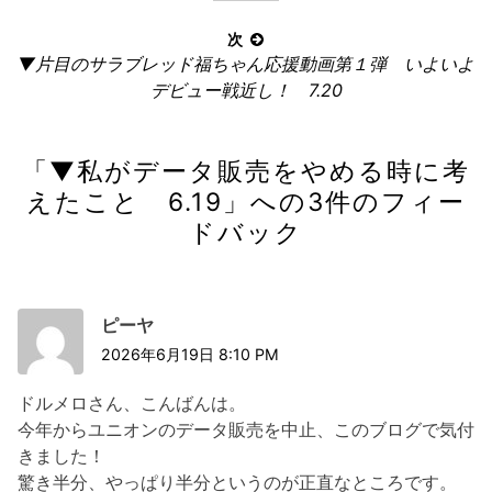
ゲ
ー
次
次
シ
▼片目のサラブレッド福ちゃん応援動画第１弾 いよいよ
の
デビュー戦近し！ 7.20
ョ
記
ン
事:
「
▼私がデータ販売をやめる時に考
えたこと 6.19
」への3件のフィー
ドバック
ピーヤ
2026年6月19日 8:10 PM
ドルメロさん、こんばんは。
今年からユニオンのデータ販売を中止、このブログで気付
きました！
驚き半分、やっぱり半分というのが正直なところです。