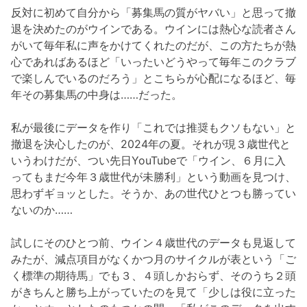
反対に初めて自分から「募集馬の質がヤバい」と思って撤
退を決めたのがウインである。ウインには熱心な読者さん
がいて毎年私に声をかけてくれたのだが、この方たちが熱
心であればあるほど「いったいどうやって毎年このクラブ
で楽しんでいるのだろう」とこちらが心配になるほど、毎
年その募集馬の中身は……だった。
私が最後にデータを作り「これでは推奨もクソもない」と
撤退を決心したのが、2024年の夏。それが現３歳世代と
いうわけだが、つい先日YouTubeで「ウイン、６月に入
ってもまだ今年３歳世代が未勝利」という動画を見つけ、
思わずギョッとした。そうか、あの世代ひとつも勝ってい
ないのか……
試しにそのひとつ前、ウイン４歳世代のデータも見返して
みたが、減点項目がなくかつ月のサイクルが表という「ご
く標準の期待馬」でも３、４頭しかおらず、そのうち２頭
がきちんと勝ち上がっていたのを見て「少しは役に立った