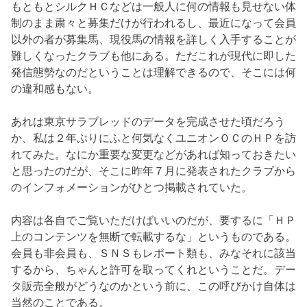
もともとシルクＨＣなどは一般人に何の情報も見せない体
制のまま粛々と募集だけが行われるし、最近になって会員
以外の者が募集馬、現役馬の情報を詳しく入手することが
難しくなったクラブも他にある。ただこれが現代に即した
発信態勢なのだということは理解できるので、そこには何
の違和感もない。
あれは東京サラブレッドのデータを完成させた頃だろう
か、私は２年ぶりにふと何気なくユニオンＯＣのＨＰを訪
れてみた。なにか重要な変更などがあれば知っておきたい
と思ったのだが、そこに昨年７月に発表されたクラブから
のインフォメーションがひとつ掲載されていた。
内容は各自でご覧いただけばいいのだが、要するに「ＨＰ
上のコンテンツを無断で転載するな」というものである。
会員も非会員も、ＳＮＳもレポート類も、みなそれに該当
するから、ちゃんと許可を取ってくれということだ。デー
タ販売全般がどうなのかという前に、この呼びかけ自体は
当然のことである。