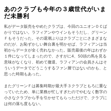
あのクラブも今年の３歳世代がいま
だ未勝利
私がデータ販売をやめたクラブは、今回のユニオンＯＣば
かりではない。ラフィアンやウインもそうだし、グリーン
Ｆもそうだった。その退潮ぶりはクラブごとにさまざまな
のだが、お恥ずかしい舞台裏を明かせば、ラフィアンは当
初からデータが全く売れなかった。販売最後の年はわずか
１件になってしまったので、さすがに4、50頭の馬を見る
意味がなくなり、初めて撤退。ラフィアンの会員さんはそ
ういうデータでどうこうするファン層ではないのかも、と
思った時期もあった。
またグリーンＦは募集時期が最大手３クラブともろに重な
っていたため、単に業務が忙しすぎたのでやむなく数字の
小さなクラブから手を引かせてもらっただけで、クラブに
は何の落ち度もない。