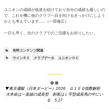
ユニオンの成績が低迷を続けており自分の成績も厳しいの
で、これを機に他のクラブへ目を向けるきっかけにしよう
かとも考えています……（一部修正）
一日も早く、次のクラブでのご活躍をお祈りしたい。
カ
有料コンテンツ関連
テ
タ
,
,
ウインＲＣ
クラブデータ
ユニオンＯＣ
ゴ
グ:
リ
ー:
投
前
前
▼東京優駿（日本ダービー）2026 Ｇ１ＥＱ指数解析
稿
の
大本命は一直線の成長型 刺客はＬ字型成長馬の中にい
ナ
記
る 5.27
ビ
事: