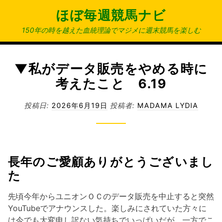
コ
ほぼ毎週競馬ナビ
ン
テ
150年の時を越えた血統理論でマジメに週末競馬を楽しむ
ン
ツ
へ
▼私がデータ販売をやめる時に
ス
考えたこと 6.19
キ
ッ
投稿日:
2026年6月19日
投稿者:
MADAMA LYDIA
プ
長年のご愛顧ありがとうございまし
た
先頃今年からユニオンＯＣのデータ販売を中止すると突然
YouTubeでアナウンスした。楽しみにされていた方々に
は今でも大変申し訳ない気持ちでいっぱいだが、一方でこ