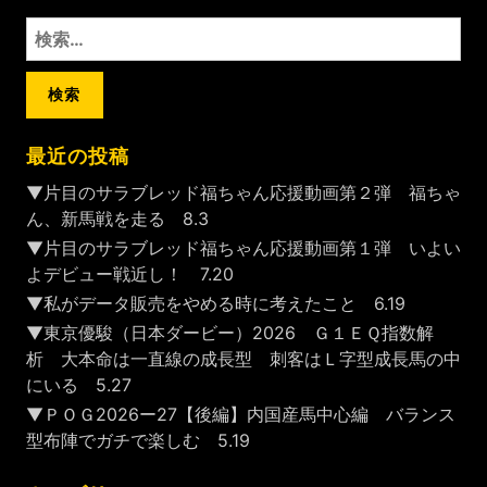
検
索:
最近の投稿
▼片目のサラブレッド福ちゃん応援動画第２弾 福ちゃ
ん、新馬戦を走る 8.3
▼片目のサラブレッド福ちゃん応援動画第１弾 いよい
よデビュー戦近し！ 7.20
▼私がデータ販売をやめる時に考えたこと 6.19
▼東京優駿（日本ダービー）2026 Ｇ１ＥＱ指数解
析 大本命は一直線の成長型 刺客はＬ字型成長馬の中
にいる 5.27
▼ＰＯＧ2026ー27【後編】内国産馬中心編 バランス
型布陣でガチで楽しむ 5.19