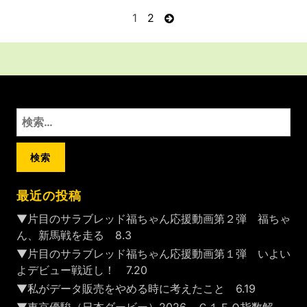
説
投
ド
ペ
ペ
次
1
2
関
ク
ー
ー
ペ
稿
西
ラ
ジ
ジ
ー
の
編
ブ
ジ
ペ
（No.28〜
2019
40）
ー
1
ジ
歳
検
送
馬
索:
最
り
速
解
最近の投稿
説
関
▼片目のサラブレッド福ちゃん応援動画第２弾 福ちゃ
東
ん、新馬戦を走る 8.3
編
▼片目のサラブレッド福ちゃん応援動画第１弾 いよい
（No.16〜
よデビュー戦近し！ 7.20
27）
▼私がデータ販売をやめる時に考えたこと 6.19