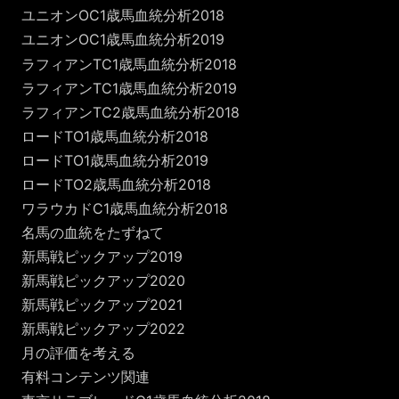
ユニオンOC1歳馬血統分析2018
ユニオンOC1歳馬血統分析2019
ラフィアンTC1歳馬血統分析2018
ラフィアンTC1歳馬血統分析2019
ラフィアンTC2歳馬血統分析2018
ロードTO1歳馬血統分析2018
ロードTO1歳馬血統分析2019
ロードTO2歳馬血統分析2018
ワラウカドC1歳馬血統分析2018
名馬の血統をたずねて
新馬戦ピックアップ2019
新馬戦ピックアップ2020
新馬戦ピックアップ2021
新馬戦ピックアップ2022
月の評価を考える
有料コンテンツ関連