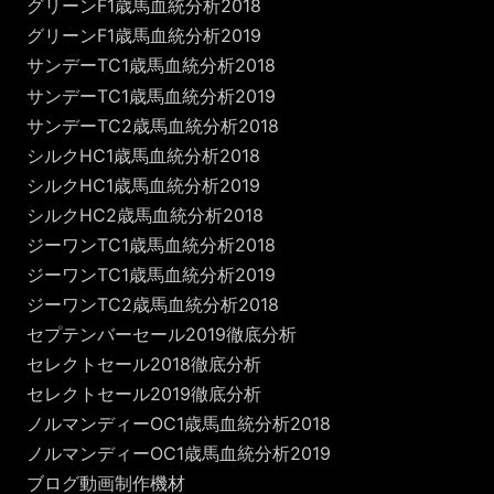
グリーンF1歳馬血統分析2018
グリーンF1歳馬血統分析2019
サンデーTC1歳馬血統分析2018
サンデーTC1歳馬血統分析2019
サンデーTC2歳馬血統分析2018
シルクHC1歳馬血統分析2018
シルクHC1歳馬血統分析2019
シルクHC2歳馬血統分析2018
ジーワンTC1歳馬血統分析2018
ジーワンTC1歳馬血統分析2019
ジーワンTC2歳馬血統分析2018
セプテンバーセール2019徹底分析
セレクトセール2018徹底分析
セレクトセール2019徹底分析
ノルマンディーOC1歳馬血統分析2018
ノルマンディーOC1歳馬血統分析2019
ブログ動画制作機材