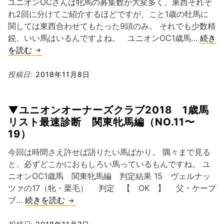
最
ユニオンOCさんは牝馬の募集数が大変多く、東西それぞ
ズ
速
れ2回に分けてご紹介するほどですが、こと1歳の牡馬に
ク
診
関しては東西合わせてもたった9頭のみ。 それでも少数精
ラ
断
鋭、いい馬はいるんですよね。 ユニオンOC1歳馬…
続き
ブ
関
▼
を読む
2018
西
ユ
1
牝
ニ
投稿日:
2018年11月8日
歳
馬
オ
馬
編
ン
リ
▼ユニオンオーナーズクラブ2018 1歳馬
（No.30〜
オ
ス
リスト最速診断 関東牝馬編（NO.11〜
36）
ー
ト
19）
完
ナ
最
ー
速
今回は時間さえ許せば語りたい馬ばかり。 隅々まで見る
ズ
診
と、必ずどこかにおもしろい馬っているもんですね。 ユ
ク
断
ニオンOC1歳馬 関東牝馬編 判定結果 15 ヴェルナッ
ラ
関
ツァの17（牝・栗毛） 判定 【 OK 】 父・ケープ
ブ
西
▼
ブ…
続きを読む
2018
牝
ユ
1
馬
ニ