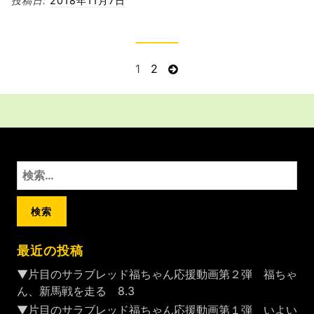
投稿日:
2018年11月7日
歳
編
オ
馬
（No.24〜
ン
リ
29）
オ
ス
投
ー
ペ
ペ
次
1
2
ト
ナ
ー
ー
ペ
稿
最
ー
ジ
ジ
ー
の
速
ズ
ジ
ペ
診
ク
断
ー
ラ
東
ジ
ブ
検
西
送
2018
索:
牡
1
り
馬
歳
編
馬
（No.20〜
最近の投稿
リ
23、
ス
▼片目のサラブレッド福ちゃん応援動画第２弾 福ちゃ
37〜
ト
ん、新馬戦を走る 8.3
41）
最
▼片目のサラブレッド福ちゃん応援動画第１弾 いよい