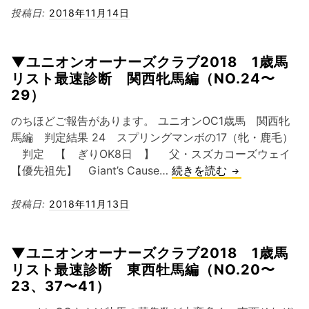
ニ
投稿日:
2018年11月14日
オ
ン
▼ユニオンオーナーズクラブ2018 1歳馬
オ
リスト最速診断 関西牝馬編（NO.24〜
ー
29）
ナ
ー
のちほどご報告があります。 ユニオンOC1歳馬 関西牝
ズ
馬編 判定結果 24 スプリングマンボの17（牝・鹿毛）
ク
判定 【 ぎりOK8日 】 父・スズカコーズウェイ
ラ
▼
【優先祖先】 Giant’s Cause…
続きを読む
ブ
ユ
2018
ニ
投稿日:
2018年11月13日
1
オ
歳
ン
馬
▼ユニオンオーナーズクラブ2018 1歳馬
オ
リ
リスト最速診断 東西牡馬編（NO.20〜
ー
ス
23、37〜41）
ナ
ト
ー