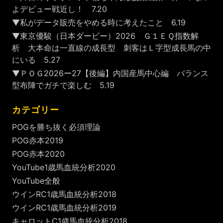
速
よデビュー戦近し！ 7.20
診
▼私がデータ販売をやめる時に考えたこと 6.19
断
▼東京優駿（日本ダービー）2026 Ｇ１ＥＱ指数解
関
析 大本命は一直線の成長型 刺客はＬ字型成長馬の中
東
にいる 5.27
牝
▼ＰＯＧ2026ー27【後編】内国産馬中心編 バランス
馬
型布陣でガチで楽しむ 5.19
編
（No.11〜
カテゴリー
19）
POGを勝ち抜く必須理論
POG赤本2019
POG赤本2020
YouTube1歳馬血統分析2020
YouTube全般
ウインRC1歳馬血統分析2018
ウインRC1歳馬血統分析2019
キャロットC1歳馬血統分析2018