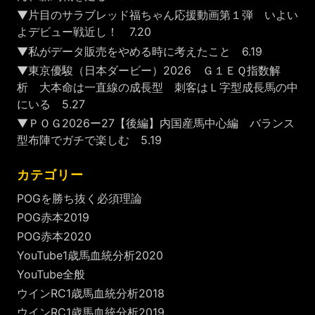
▼片目のサラブレッド福ちゃん応援動画第１弾 いよい
よデビュー戦近し！ 7.20
▼私がデータ販売をやめる時に考えたこと 6.19
▼東京優駿（日本ダービー）2026 Ｇ１ＥＱ指数解
析 大本命は一直線の成長型 刺客はＬ字型成長馬の中
にいる 5.27
▼ＰＯＧ2026ー27【後編】内国産馬中心編 バランス
型布陣でガチで楽しむ 5.19
カテゴリー
POGを勝ち抜く必須理論
POG赤本2019
POG赤本2020
YouTube1歳馬血統分析2020
YouTube全般
ウインRC1歳馬血統分析2018
ウインRC1歳馬血統分析2019