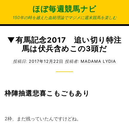
コ
ほぼ毎週競馬ナビ
ン
テ
150年の時を越えた血統理論でマジメに週末競馬を楽しむ
ン
ツ
へ
▼有馬記念2017 追い切り特注
ス
馬は伏兵含めこの3頭だ
キ
ッ
投稿日:
2017年12月22日
投稿者:
MADAMA LYDIA
プ
枠陣抽選悲喜こもごもあり
2枠、まだ残っていたんですけどね。