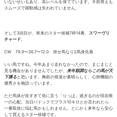
いないせいもあり、高レベルを保てています。手前替えも
スムーズで躍動感は失われていません。
そして3頭目が、将来のスター候補7枠14番、
スワーヴリ
チャード
。
CW 79.9〜36.7〜12.0 併せ馬なり2馬身先着
いい馬ですね。今年あまり走れなかったので、まじまじと
見る機会がありませんでしたが、
来年順調なら
この馬が天
下獲る
と思います。胸前の発達が素晴らしく、心肺機能の
優秀さを物語っています。
ただ馬体が良すぎて俗に言う「りっぱ」過ぎるのが現在唯
一の心配。当日パドックでプラス10キロとか言われたら
一番取捨に悩む馬かもしれません。とにかく来年なら安心
して買えるスター候補です。