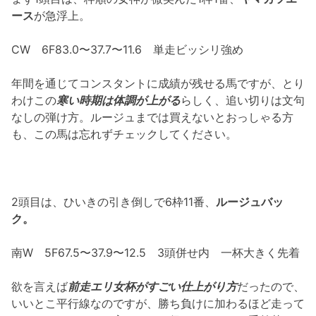
ース
が急浮上。
CW 6F83.0〜37.7〜11.6 単走ビッシリ強め
年間を通じてコンスタントに成績が残せる馬ですが、とり
わけこの
寒い時期は体調が上がる
らしく、追い切りは文句
なしの弾け方。ルージュまでは買えないとおっしゃる方
も、この馬は忘れずチェックしてください。
2頭目は、ひいきの引き倒しで6枠11番、
ルージュバッ
ク。
南W 5F67.5〜37.9〜12.5 3頭併せ内 一杯大きく先着
欲を言えば
前走エリ女杯がすごい仕上がり方
だったので、
いいとこ平行線なのですが、勝ち負けに加わるほど走って