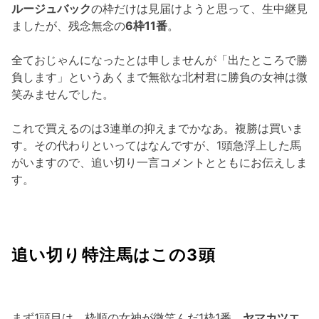
ルージュバック
の枠だけは見届けようと思って、生中継見
ましたが、残念無念の
6枠11番
。
全ておじゃんになったとは申しませんが「出たところで勝
負します」というあくまで無欲な北村君に勝負の女神は微
笑みませんでした。
これで買えるのは3連単の抑えまでかなあ。複勝は買いま
す。その代わりといってはなんですが、1頭急浮上した馬
がいますので、追い切り一言コメントとともにお伝えしま
す。
追い切り特注馬はこの3頭
まず1頭目は、枠順の女神が微笑んだ1枠1番、
ヤマカツエ