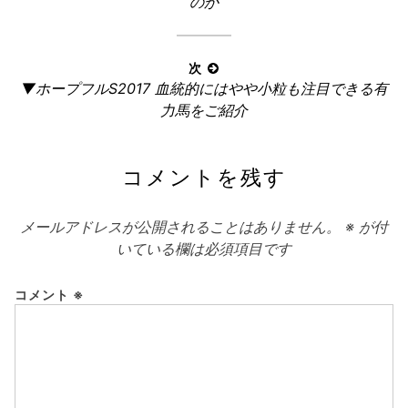
の
のか
ナ
記
ビ
事:
ゲ
次
ー
次
▼ホープフルS2017 血統的にはやや小粒も注目できる有
の
シ
力馬をご紹介
記
ョ
事:
ン
コメントを残す
メールアドレスが公開されることはありません。
※
が付
いている欄は必須項目です
コメント
※