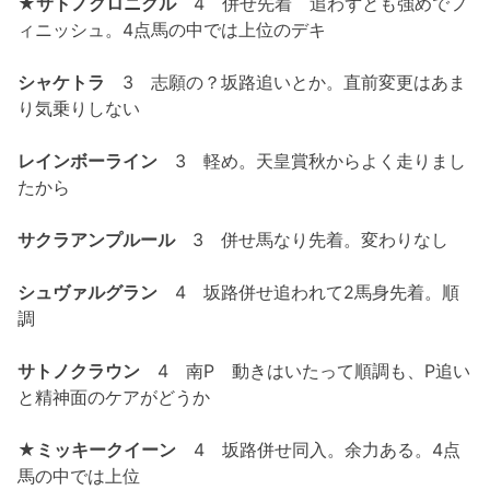
★サトノクロニクル
4 併せ先着 追わずとも強めでフ
ィニッシュ。4点馬の中では上位のデキ
シャケトラ
3 志願の？坂路追いとか。直前変更はあま
り気乗りしない
レインボーライン
3 軽め。天皇賞秋からよく走りまし
たから
サクラアンプルール
3 併せ馬なり先着。変わりなし
シュヴァルグラン
4 坂路併せ追われて2馬身先着。順
調
サトノクラウン
4 南P 動きはいたって順調も、P追い
と精神面のケアがどうか
★ミッキークイーン
4 坂路併せ同入。余力ある。4点
馬の中では上位