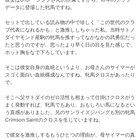
データに登場した牝馬ですね。
セットで出している読み物の中で珍しく「この世代のクラ
ブ代表になれるかも」と激推ししちゃった私。当時サトノ
ダイヤモンド産駒の牝馬を推すってなかなかの武勇伝だっ
たと思うのですが、思ったより早く日の目を見た感じで、
ホット胸をなで下ろしています。
そこは彼女自身の血統というより、お母さんのサイマーが
スゴく面白い血統構成なんですね。牝馬クロスがあったり
で。
そこへ父サトダイのゼロ活性も相まって仕掛けクロスがう
まく発動すれば、牝馬でもあり、おもしろい馬になるとい
う直感がありました。兄のサンライズジパングも別の牝馬
Crimson Saintのクロスを生じていますね。
で彼女を激推しするもうひとつの理由が、母サイマーの真