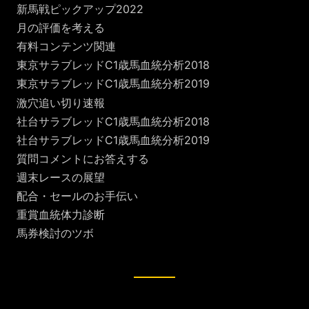
新馬戦ピックアップ2022
月の評価を考える
有料コンテンツ関連
東京サラブレッドC1歳馬血統分析2018
東京サラブレッドC1歳馬血統分析2019
激穴追い切り速報
社台サラブレッドC1歳馬血統分析2018
社台サラブレッドC1歳馬血統分析2019
質問コメントにお答えする
週末レースの展望
配合・セールのお手伝い
重賞血統体力診断
馬券検討のツボ