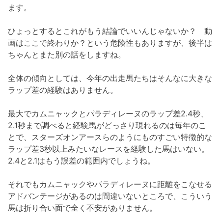
ます。
ひょっとするとこれがもう結論でいいんじゃないか？ 動
画はここで終わりか？という危険性もありますが、後半は
ちゃんとまた別の話をしますね。
全体の傾向としては、今年の出走馬たちはそんなに大きな
ラップ差の経験はありません。
最大でカムニャックとパラディレーヌのラップ差2.4秒、
2.1秒まで調べると経験馬がどっさり現れるのは毎年のこ
とで、スターズオンアースらのようにものすごい特徴的な
ラップ差3秒以上みたいなレースを経験した馬はいない。
2.4と2.1はもう誤差の範囲内でしょうね。
それでもカムニャックやパラディレーヌに距離をこなせる
アドバンテージがあるのは間違いないところで、こういう
馬は折り合い面で全く不安がありません。