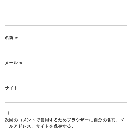
名前
※
メール
※
サイト
次回のコメントで使用するためブラウザーに自分の名前、メ
ールアドレス、サイトを保存する。