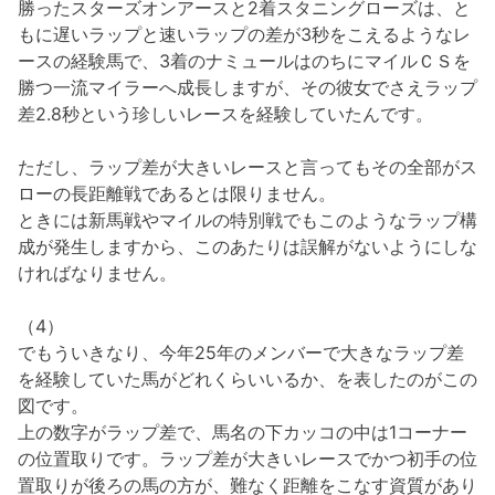
勝ったスターズオンアースと2着スタニングローズは、と
もに遅いラップと速いラップの差が3秒をこえるようなレ
ースの経験馬で、3着のナミュールはのちにマイルＣＳを
勝つ一流マイラーへ成長しますが、その彼女でさえラップ
差2.8秒という珍しいレースを経験していたんです。
ただし、ラップ差が大きいレースと言ってもその全部がス
ローの長距離戦であるとは限りません。
ときには新馬戦やマイルの特別戦でもこのようなラップ構
成が発生しますから、このあたりは誤解がないようにしな
ければなりません。
（4）
でもういきなり、今年25年のメンバーで大きなラップ差
を経験していた馬がどれくらいいるか、を表したのがこの
図です。
上の数字がラップ差で、馬名の下カッコの中は1コーナー
の位置取りです。ラップ差が大きいレースでかつ初手の位
置取りが後ろの馬の方が、難なく距離をこなす資質があり