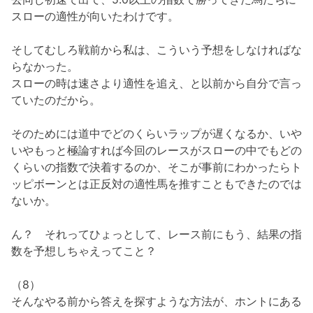
スローの適性が向いたわけです。
そしてむしろ戦前から私は、こういう予想をしなければな
らなかった。
スローの時は速さより適性を追え、と以前から自分で言っ
ていたのだから。
そのためには道中でどのくらいラップが遅くなるか、いや
いやもっと極論すれば今回のレースがスローの中でもどの
くらいの指数で決着するのか、そこが事前にわかったらト
ッピボーンとは正反対の適性馬を推すこともできたのでは
ないか。
ん？ それってひょっとして、レース前にもう、結果の指
数を予想しちゃえってこと？
（8）
そんなやる前から答えを探すような方法が、ホントにある