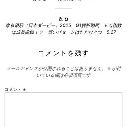
ナ
記
ビ
事:
ゲ
次
ー
次
東京優駿（日本ダービー）2025 G1解析動画 ＥＱ指数
の
シ
は成長曲線！？ 買いパターンはただひとつ 5.27
記
ョ
事:
ン
コメントを残す
メールアドレスが公開されることはありません。
※
が付
いている欄は必須項目です
コメント
※