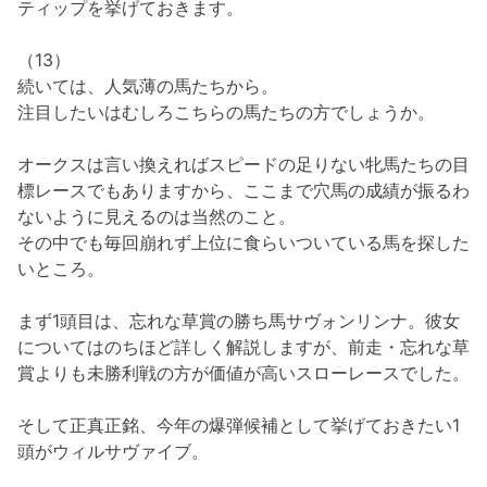
ティップを挙げておきます。
（13）
続いては、人気薄の馬たちから。
注目したいはむしろこちらの馬たちの方でしょうか。
オークスは言い換えればスピードの足りない牝馬たちの目
標レースでもありますから、ここまで穴馬の成績が振るわ
ないように見えるのは当然のこと。
その中でも毎回崩れず上位に食らいついている馬を探した
いところ。
まず1頭目は、忘れな草賞の勝ち馬サヴォンリンナ。彼女
についてはのちほど詳しく解説しますが、前走・忘れな草
賞よりも未勝利戦の方が価値が高いスローレースでした。
そして正真正銘、今年の爆弾候補として挙げておきたい1
頭がウィルサヴァイブ。