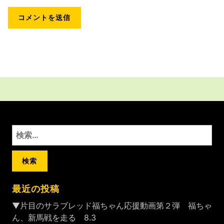
検
索:
最近の投稿
▼片目のサラブレッド福ちゃん応援動画第２弾 福ちゃ
ん、新馬戦を走る 8.3