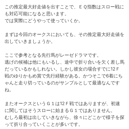
この推定最大好走値を出すことで、ＥＱ指数はスロー戦に
も対応可能になると思います。
では実際にどうやって使っていくか。
まずは今回のオークスにおいても、その推定最大好走値を
出していきましょうか。
ここで参考となる先行馬がレーゼドラマです。
逃げの候補は他にもいるし、途中で折り合いを欠く差し馬
だっているかもしれない。しかし彼女の場合すでに12Ｆ
戦のゆりかもめ賞で先行経験がある。かつそこで6着にち
ゃんと走り切っているのがサンプルとして最適なんです
ね。
またオークスというＧ１は12Ｆ戦ではありますが、初速
に関してはそうスローに始まるＧ１ではありません。
むしろ最初は出していきながら、徐々にどこかで様子を探
って折り合っていくことが多いです。