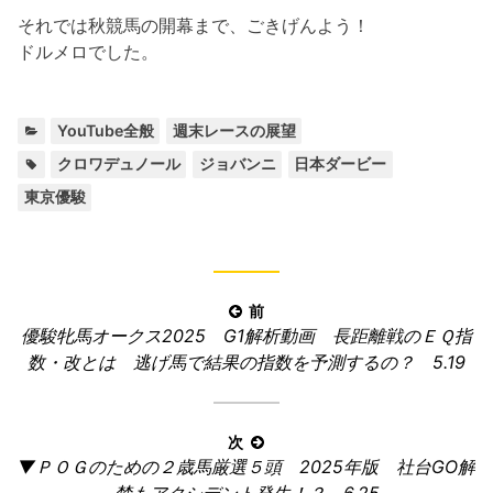
それでは秋競馬の開幕まで、ごきげんよう！
ドルメロでした。
カ
,
YouTube全般
週末レースの展望
テ
タ
,
,
,
クロワデュノール
ジョバンニ
日本ダービー
ゴ
グ:
東京優駿
リ
ー:
投
前
前
優駿牝馬オークス2025 G1解析動画 長距離戦のＥＱ指
稿
の
数・改とは 逃げ馬で結果の指数を予測するの？ 5.19
ナ
記
ビ
事:
ゲ
次
ー
次
▼ＰＯＧのための２歳馬厳選５頭 2025年版 社台GO解
の
禁もアクシデント発生！？ 6.25