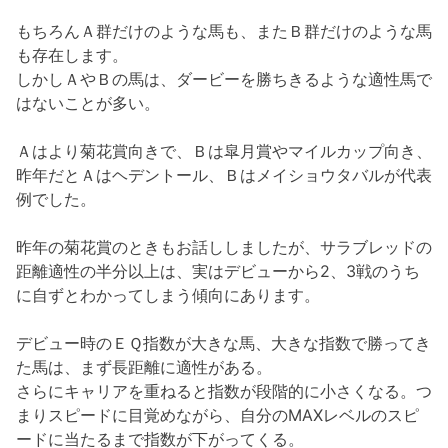
もちろんＡ群だけのような馬も、またＢ群だけのような馬
も存在します。
しかしＡやＢの馬は、ダービーを勝ちきるような適性馬で
はないことが多い。
Ａはより菊花賞向きで、Ｂは皐月賞やマイルカップ向き、
昨年だとＡはヘデントール、Ｂはメイショウタバルが代表
例でした。
昨年の菊花賞のときもお話ししましたが、サラブレッドの
距離適性の半分以上は、実はデビューから2、3戦のうち
に自ずとわかってしまう傾向にあります。
デビュー時のＥＱ指数が大きな馬、大きな指数で勝ってき
た馬は、まず長距離に適性がある。
さらにキャリアを重ねると指数が段階的に小さくなる。つ
まりスピードに目覚めながら、自分のMAXレベルのスピ
ードに当たるまで指数が下がってくる。