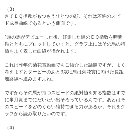
（3）
さてＥＱ指数がもつもうひとつの顔、それは若駒のスピー
ド成長曲線であるという側面です。
1頭の馬がデビューした後、好走した際のＥＱ指数を時間
軸とともにプロットしていくと、グラフ上にはその馬の特
徴をよく表した曲線が描かれます。
これは昨年の菊花賞動画でもご紹介した話題ですが、よく
考えますとダービーのあと3歳牡馬は菊花賞に向けた長距
離路線へ進みますよね。
ですからその馬が持つスピードの絶対値を知る指数はすで
に皐月賞までにだいたい出そろっているんです。あとはそ
のスピードをどのくらい維持できる力があるか、それをグ
ラフから読み取りたいのです。
（4）