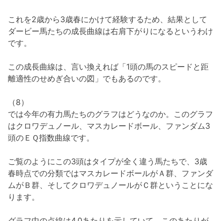
これを2歳から3歳春にかけて経験するため、結果として
ダービー馬たちの成長曲線は右肩下がりになるというわけ
です。
この成長曲線は、言い換えれば「1頭の馬のスピードと距
離適性のせめぎ合いの図」でもあるのです。
（8）
では今年の有力馬たちのグラフはどうなのか。このグラフ
はクロワデュノール、マスカレードボール、ファンダム3
頭のＥＱ指数曲線です。
ご覧のようにこの3頭はタイプが全く違う馬たちで、3歳
春時点での分類ではマスカレードボールがＡ群、ファンダ
ムがＢ群、そしてクロワデュノールがＣ群ということにな
ります。
グラフ中の点線は4.0あたりを示していて、このあたりが