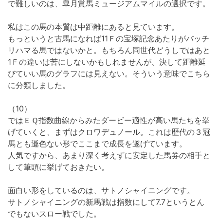
で難しいのは、皐月賞馬ミュージアムマイルの選択です。
私はこの馬の本質は中距離にあると見ています。
もっというと古馬になれば11Ｆの宝塚記念あたりがバッチ
リハマる馬ではないかと。もちろん同世代どうしではあと
1Ｆの違いは苦にしないかもしれませんが、決して距離延
びていい馬のグラフには見えない。そういう意味でこちら
に分類しました。
（10）
ではＥＱ指数曲線からみたダービー適性が高い馬たちを挙
げていくと、まずはクロワデュノール。これは歴代の３冠
馬とも遜色ない形でここまで成長を遂げています。
人気ですから、あまり深く考えずに安定した馬券の相手と
して筆頭に挙げておきたい。
面白い形をしているのは、サトノシャイニングです。
サトノシャイニングの新馬戦は指数にして7.7というとん
でもないスロー戦でした。