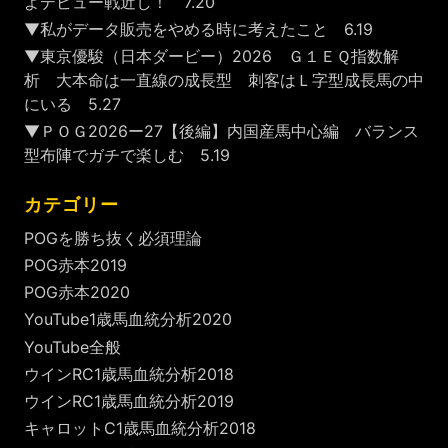
よデビュー戦近し！ 7.20
▼私がデータ販売をやめる時に考えたこと 6.19
▼東京優駿（日本ダービー）2026 Ｇ１ＥＱ指数解
析 大本命は一直線の成長型 刺客はＬ字型成長馬の中
にいる 5.27
▼ＰＯＧ2026ー27【後編】内国産馬中心編 バランス
型布陣でガチで楽しむ 5.19
カテゴリー
POGを勝ち抜く必須理論
POG赤本2019
POG赤本2020
YouTube1歳馬血統分析2020
YouTube全般
ウインRC1歳馬血統分析2018
ウインRC1歳馬血統分析2019
キャロットC1歳馬血統分析2018