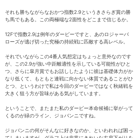
それも勝ちながらなおかつ指数2.9というきさらぎ賞の勝
ち馬でもある。この両極端な2面性をどこまで信じるか。
12Fで指数2.9は例年のダービーですと、あのロジャーバ
ローズが逃げ切った究極の持続戦に匹敵する高レベル。
それでいながらこの4番人気想定はちょっと意外なのです
が、この2.9が強い中距離適性を示している可能性がひと
つ、さらに皐月賞でもお話ししたように彼は基礎体力がか
なり低くて、もともと連戦に向かない体質であることがひ
とつ、というわけで私は今回のダービーではなく秋緒戦を
大きく狙う方が旨味がある気がしています。
ということで、またまた私のダービー本命候補に挙がって
くるのが緑のライン、ジョバンニですね。
ジョバンニの何がそんなに好きなのか、といわれれば困っ
てしまいますが、グラフ上は非常にきれいな右肩下がりを