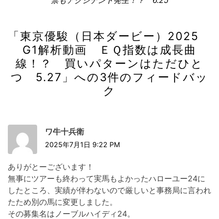
シ
記
ョ
事:
ン
「
東京優駿（日本ダービー）2025
G1解析動画 ＥＱ指数は成長曲
線！？ 買いパターンはただひと
つ 5.27
」への3件のフィードバッ
ク
ワ牛十兵衛
2025年7月1日 9:22 PM
ありがとーございます！
無事にツアーも終わって実馬もよかったハローユー24に
したところ、実績が伴わないので厳しいと事務局に言われ
たため別の馬に変更しました。
その募集名はノーブルハイディ24。