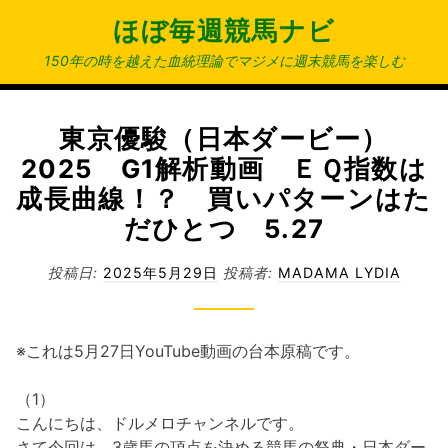
コ
ほぼ毎週競馬ナビ
ン
テ
150年の時を越えた血統理論でマジメに週末競馬を楽しむ
ン
ツ
へ
東京優駿（日本ダービー）
ス
2025 G1解析動画 ＥＱ指数は
キ
成長曲線！？ 買いパターンはた
ッ
だひとつ 5.27
プ
投稿日:
2025年5月29日
投稿者:
MADAMA LYDIA
※これは5月27日YouTube動画の台本原稿です。
（1）
こんにちは、ドルメロチャンネルです。
さて今回は、3歳馬の頂点を決める競馬の祭典・日本ダー