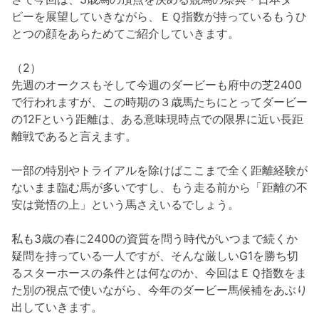
ビーを展望していきながら、ＥＱ指数が持っているもうひ
とつの顔をあらためてご紹介していきます。
（2）
先週のオークスもそして今週のダービーも府中の芝2400
で行われますが、この時期の３歳馬たちにとってダービー
の12Fという距離は、ある意味現時点での限界に近い長距
離戦であると言えます。
一部の特別やトライアルを除けばここまで全く距離経験が
ないまま臨む馬が多いですし、もう走る前から「距離の不
安は覚悟の上」という馬さえいるでしょう。
私も3歳の春に2400の資質を問う時代がいつまで続くか
疑問を持っている一人ですが、そんな厳しいG1を勝ち切
るスターホースの条件とは何なのか、今回はＥＱ指数をま
た別の視点で使いながら、今年のダービー馬候補をあぶり
出していきます。