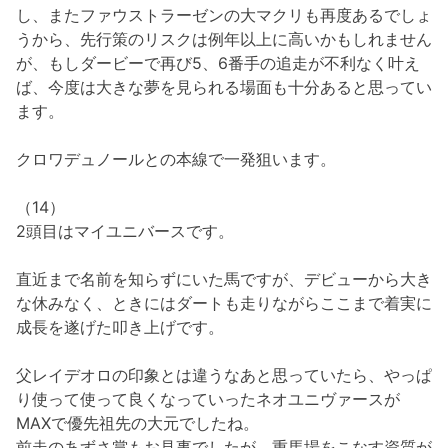
し、またファウストラーゼンの大マクリも再度あるでしょ
うから、先行策のリスクは例年以上に高いかもしれません
が、もしダービーで再び5、6番手の追走が不利なく叶え
ば、今度は大きな夢を見られる場面も十分あると思ってい
ます。
クロワデュノールとの本線で一発狙います。
（14）
2頭目はマイユニバースです。
直近まで名前を知らずにいた馬ですが、デビューから大き
な休みなく、ときにはダートも走りながらここまで着実に
成長を遂げた叩き上げです。
父レイデオロの印象とは違うなあと思っていたら、やっぱ
り使って使って良くなっていったネオユニヴァースが
MAXで優先祖先の大元でしたね。
前走のあずさ賞もお見事でしたが、重馬場をこなす資質が