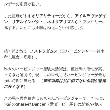
ンデー
の影響が強い。
また祖母が
トキオリアリティー
だから、
アイルラヴァゲイ
ン
、
リアルインパクト
、
ネオリアリズム
らのファミリーに
属する。いかにも距離はねぇ…という感じだ。
続く第2位は、
ノストラダムス
（父
ハービンジャー
・鈴木
孝志厩舎・鹿毛）。
昨今のハービンジャー産駒大活躍は、種牡馬の活性が高ま
ってきた証拠で、現にこの世代こそハービンジャーが最も
強い時期に当たる。（
来年以降は父に似てない産駒が急激
に多くなる
）
この馬も優先祖先はもちろん
ハービンジャー
で、さらに3
代前の
Shareef Dancer
（愛ダービー馬）の影響が強い。