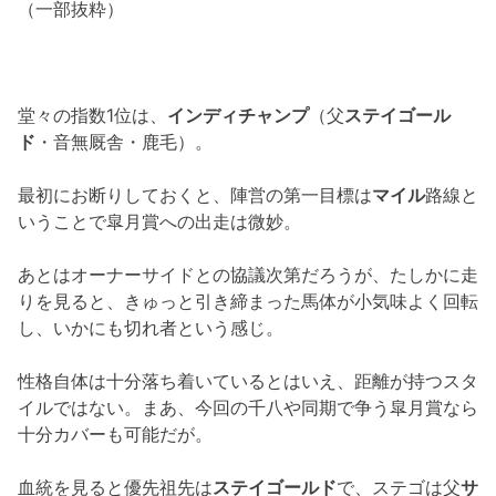
（一部抜粋）
堂々の指数1位は、
インディチャンプ
（父
ステイゴール
ド
・音無厩舎・鹿毛）。
最初にお断りしておくと、陣営の第一目標は
マイル
路線と
いうことで皐月賞への出走は微妙。
あとはオーナーサイドとの協議次第だろうが、たしかに走
りを見ると、きゅっと引き締まった馬体が小気味よく回転
し、いかにも切れ者という感じ。
性格自体は十分落ち着いているとはいえ、距離が持つスタ
イルではない。まあ、今回の千八や同期で争う皐月賞なら
十分カバーも可能だが。
血統を見ると優先祖先は
ステイゴールド
で、ステゴは父
サ