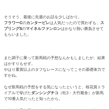
そうそう、最後に先週のお話を少しばかり。
フラワーC
の
カンタービレ
は人気だったので買わずも、
ス
プリングS
の
マイネルファンロン
はかなり熱い勝負させて
もらいました。
また調子に乗って新馬戦の予想なんかもしましたが、結果
はかすりもせず。
やはり重賞以上のタフなレースになってこその基礎体力で
すかね。
なぜ新馬戦の予想をする気になったというと、桜花賞トラ
イアルで挙げた
ダンシングチコ
（牝3・大竹厩舎）が新馬
で10番人気だったと知ったから。