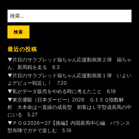
検
索:
最近の投稿
▼片目のサラブレッド福ちゃん応援動画第２弾 福ちゃ
ん、新馬戦を走る 8.3
▼片目のサラブレッド福ちゃん応援動画第１弾 いよい
よデビュー戦近し！ 7.20
▼私がデータ販売をやめる時に考えたこと 6.19
▼東京優駿（日本ダービー）2026 Ｇ１ＥＱ指数解
析 大本命は一直線の成長型 刺客はＬ字型成長馬の中
にいる 5.27
▼ＰＯＧ2026ー27【後編】内国産馬中心編 バランス
型布陣でガチで楽しむ 5.19