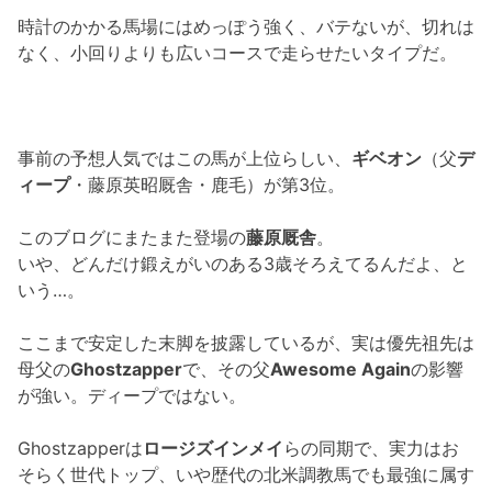
時計のかかる馬場にはめっぽう強く、バテないが、切れは
なく、小回りよりも広いコースで走らせたいタイプだ。
事前の予想人気ではこの馬が上位らしい、
ギベオン
（父
デ
ィープ
・藤原英昭厩舎・鹿毛）が第3位。
このブログにまたまた登場の
藤原厩舎
。
いや、どんだけ鍛えがいのある3歳そろえてるんだよ、と
いう…。
ここまで安定した末脚を披露しているが、実は優先祖先は
母父の
Ghostzapper
で、その父
Awesome Again
の影響
が強い。ディープではない。
Ghostzapperは
ロージズインメイ
らの同期で、実力はお
そらく世代トップ、いや歴代の北米調教馬でも最強に属す