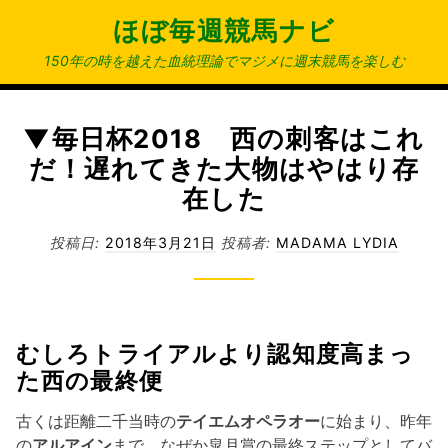
コ
ほぼ毎週競馬ナビ
ン
テ
150年の時を越えた血統理論でマジメに週末競馬を楽しむ
ン
ツ
へ
▼毎日杯2018 西の刺客はこれ
ス
だ！遅れてきた大物はやはり存
キ
在した
ッ
プ
投稿日:
2018年3月21日
投稿者:
MADAMA LYDIA
むしろトライアルより認知度高まっ
た西の最終便
古くは距離二千当時の
テイエムオペラオー
に始まり、昨年
の
アルアイン
まで、なぜか皐月賞の最終ステップとしてバ