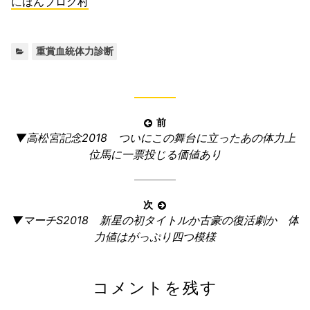
にほんブログ村
カ
重賞血統体力診断
テ
ゴ
リ
ー:
投
前
前
▼高松宮記念2018 ついにこの舞台に立ったあの体力上
稿
の
位馬に一票投じる価値あり
ナ
記
ビ
事:
ゲ
次
ー
次
▼マーチS2018 新星の初タイトルか古豪の復活劇か 体
の
シ
力値はがっぷり四つ模様
記
ョ
事:
ン
コメントを残す