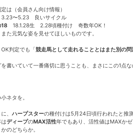
判定は（会員さん向け情報）
3.23〜5.23 良いサイクル
18
18.1.28生 2.28頃種付け 奇数年OK！
、また元気な姿を見せてほしいものです。
OK判定でも「
競走馬として走れることとはまた別の問
グを書いていて一番痛切に思うことも、まさにこの1点な
つ小ネタを。
うに、
ハープスター
の種付けは5月24日頃行われたと推
年は
ディープ
の
MAX活性
年でもあり、活性値はMAXかゼ
）かのどちらか。