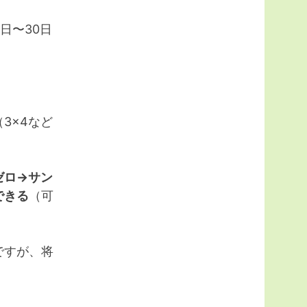
日〜30日
3×4など
ゼロ→サン
できる
（可
ですが、将