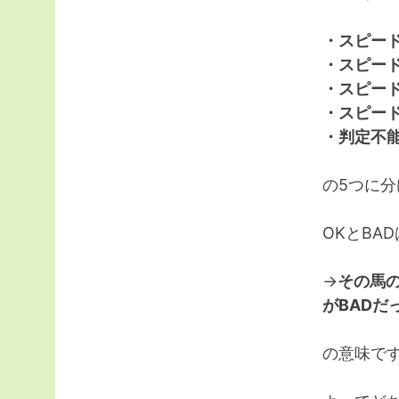
・スピー
・スピー
・スピード
・スピード
・判定不
の5つに
OKとBA
→
その馬
がBADだ
の意味で