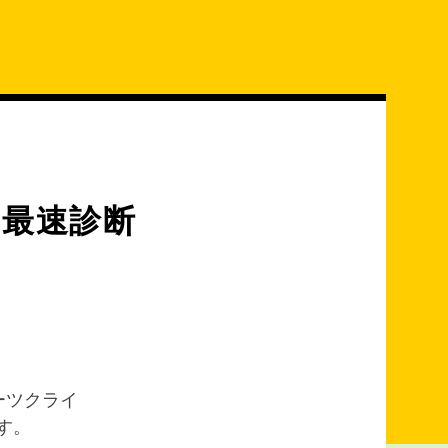
スト最速診断
ーツクライ
す。