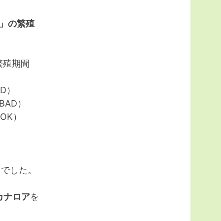
」の繁殖
い繁殖期間
AD）
BAD）
りOK）
りでした。
カナロア
を