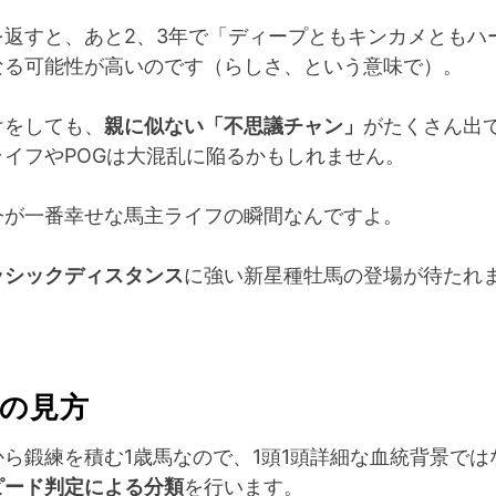
を返すと、あと2、3年で「ディープともキンカメともハ
なる可能性が高いのです（らしさ、という意味で）。
けをしても、
親に似ない「不思議チャン」
がたくさん出
ライフやPOGは大混乱に陥るかもしれません。
今が一番幸せな馬主ライフの瞬間なんですよ。
ラシックディスタンス
に強い新星種牡馬の登場が待たれ
の見方
ら鍛練を積む1歳馬なので、1頭1頭詳細な血統背景では
ピード判定による分類
を行います。