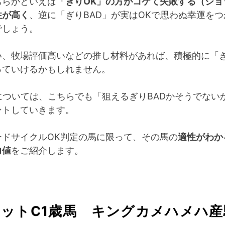
ちらかといえば
「ぎりOK」の方がコケて失敗する（ショ
性が高く
、逆に「ぎりBAD」が実はOKで思わぬ幸運を
でしょう。
い、牧場評価高いなどの推し材料があれば、積極的に「ぎ
っていけるかもしれません。
については、こちらでも「狙えるぎりBADかそうでない
ントしていきます。
ードサイクルOK判定の馬に限って、その馬の
適性がわか
力値
をご紹介します。
ットC1歳馬 キングカメハメハ産