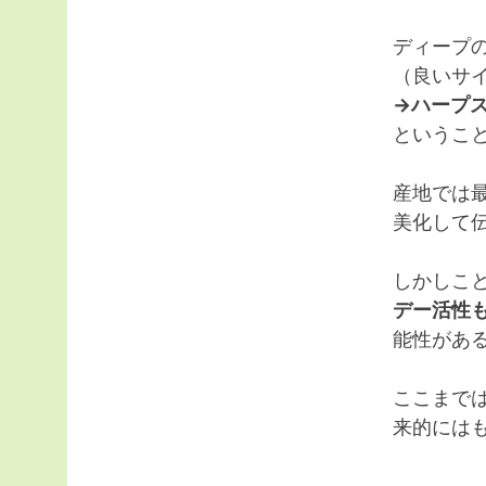
ディープの
（良いサ
→ハープ
というこ
産地では
美化して
しかしこ
デー活性
能性があ
ここまで
来的には