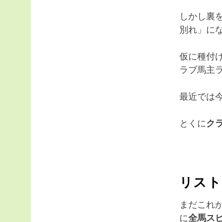
しかし裏
別れ」に
仮に種付
ラブ馬主
最近では
とくに
ク
リスト
まだこれか
に
全馬ス