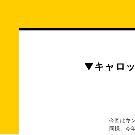
コ
ン
テ
ン
ツ
へ
ス
キ
▼キャロッ
ッ
プ
今回は
キ
同様、今