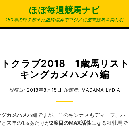
ほぼ毎週競馬ナビ
150年の時を越えた血統理論でマジメに週末競馬を楽しむ
トクラブ2018 1歳馬リ
キングカメハメハ編
投稿日:
2018年8月15日
投稿者:
MADAMA LYDIA
ングカメハメハ
編ですが、このキンカメもディープ、ハ
年と来年の1歳あたりが
2度目のMAX活性
になる種牡馬で