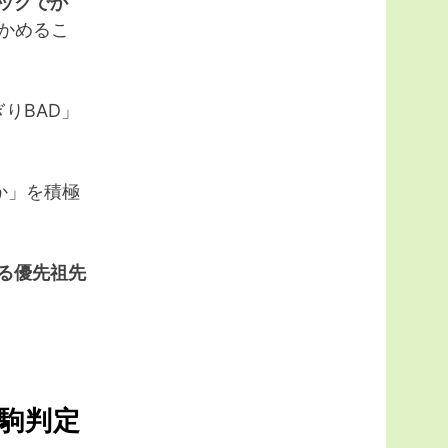
ックでか
つかめるこ
りBAD」
か」を積極
る優先祖先
駒判定