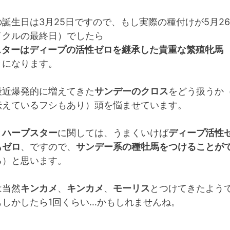
誕生日は3月25日ですので、もし実際の種付けが5月26
イクルの最終日）でしたら
スターはディープの活性ゼロを継承した貴重な繁殖牝馬
とになります。
最近爆発的に増えてきた
サンデーのクロス
をどう扱うか（
伝えているフシもあり）頭を悩ませています。
と
ハープスター
に関しては、うまくいけば
ディープ活性
もゼロ
、ですので、
サンデー系の種牡馬をつけることが
る）と思います。
は当然
キンカメ
、
キンカメ
、
モーリス
とつけてきたよう
もしかしたら1回くらい…かもしれませんね。