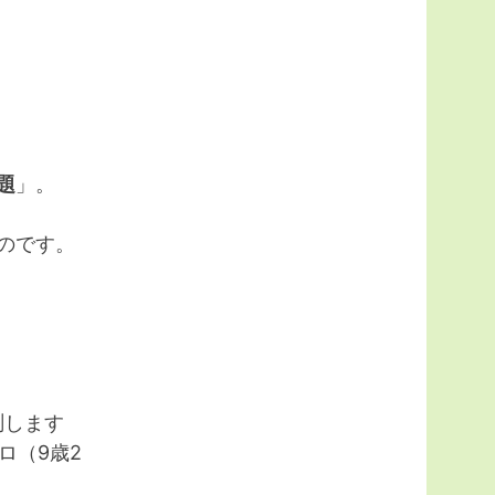
題
」。
のです。
測します
ロ（9歳2