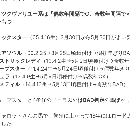
イツクヴアリユー系は「偶数年間隔で○、奇数年間隔で×
をもつ
リックスター
（05.4.16生）3月30日から5月30日がよ
ュアソウル
（09.2.25→3月25日頃種付け→偶数年ぎりB
ストリックレディ
（10.4.2生→5月2日頃種付け→奇数年
ープスター
（11.4.24生→5月24日頃種付け→偶数年ぎ
ュラ
（13.4.9生→5月9日頃種付け→偶数年OK）
スティル
（14.4.13生→5月13日頃種付け→奇数年BAD）
ハープスターと4番仔のリュラ以外は
BAD判定
の馬ばか
キャロットさんの馬で、繁殖に上がって18年には
ロード
ました。