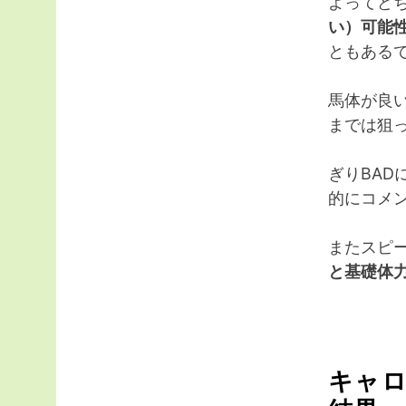
よってど
い）可能
ともある
馬体が良
までは狙
ぎりBAD
的にコメ
またスピ
と基礎体
キャロ