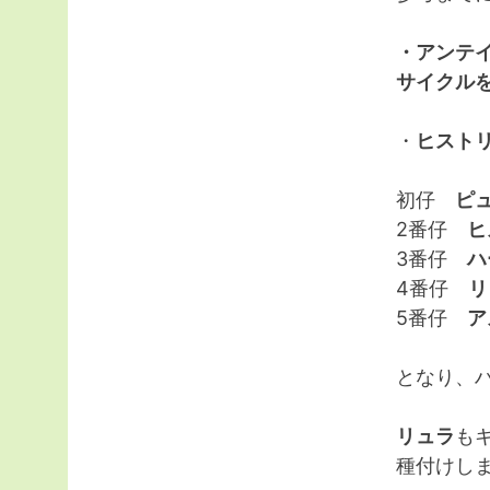
・アンテ
サイクル
・
ヒスト
初仔
ピ
2番仔
ヒ
3番仔
ハ
4番仔
リ
5番仔
ア
となり、
リュラ
も
種付けし