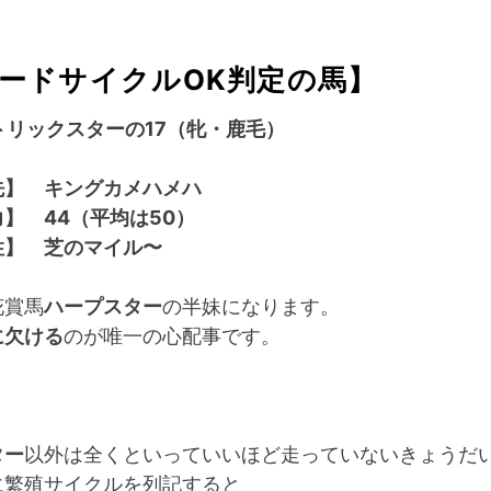
ードサイクルOK判定の馬】
トリックスターの17（牝・鹿毛）
先】 キングカメハメハ
】 44（平均は50）
】 芝のマイル〜
花賞馬
ハープスター
の半妹になります。
に欠ける
のが唯一の心配事です。
ター
以外は全くといっていいほど走っていないきょうだ
に繁殖サイクルを列記すると