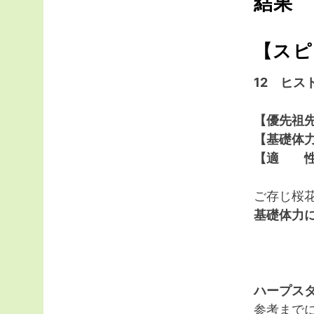
結果
【スピ
12 ヒス
【優先祖
【基礎体力
【適 性
ご存じ桜
基礎体力
ハープス
参考まで