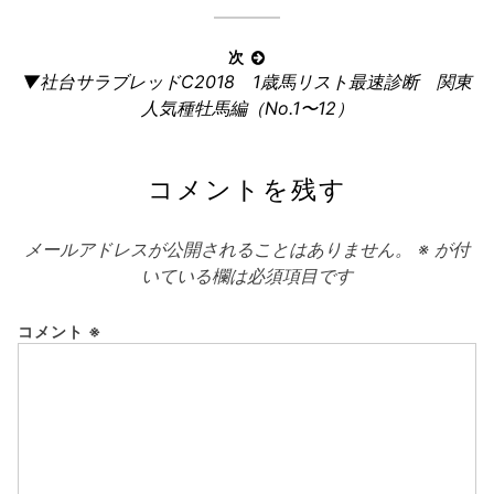
記
ビ
事:
ゲ
次
ー
次
▼社台サラブレッドC2018 1歳馬リスト最速診断 関東
の
シ
人気種牡馬編（No.1〜12）
記
ョ
事:
ン
コメントを残す
メールアドレスが公開されることはありません。
※
が付
いている欄は必須項目です
コメント
※