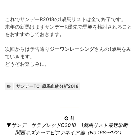
これでサンデーR2018の1歳馬リストは全て終了です。
来年の新馬はまずサンデーR優先で馬券を検討されること
をおすすめしておきます。
次回からは予告通り
ジーワンレーシング
さんの1歳馬をみ
ていきます。
どうぞお楽しみに。
カ
サンデーTC1歳馬血統分析2018
テ
ゴ
リ
ー:
投
前
前
▼サンデーサラブレッドC2018 1歳馬リスト最速診断
稿
の
関西キズナ〜エピファネイア編（No.168〜172）
ナ