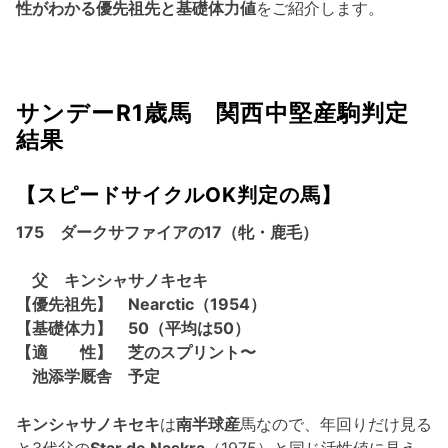
性がわかる優先祖先と基礎体力値
をご紹介します。
サンデーR1歳馬 関西中堅産駒判定
結果
【スピードサイクルOK判定の馬】
175 ダークサファイアの17（牝・鹿毛）
父 キンシャサノキセキ
【優先祖先】 Nearctic（1954）
【基礎体力】 50（平均は50）
【適 性】 芝のスプリント〜
池添学厩舎 予定
キンシャサノキセキ
は
南半球産
馬なので、年回りだけ見る
と3代父の
Star de Naskra
（1975）と同じ活性値に見え