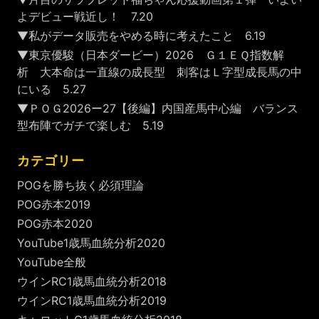
よデビュー戦近し！ 7.20
▼私がデータ販売をやめる時に考えたこと 6.19
▼東京優駿（日本ダービー）2026 Ｇ１ＥＱ指数解
析 大本命は一直線の成長型 刺客はＬ字型成長馬の中
にいる 5.27
▼ＰＯＧ2026ー27【後編】内国産馬中心編 バランス
型布陣でガチで楽しむ 5.19
カテゴリー
POGを勝ち抜く必須理論
POG赤本2019
POG赤本2020
YouTube1歳馬血統分析2020
YouTube全般
ウインRC1歳馬血統分析2018
ウインRC1歳馬血統分析2019