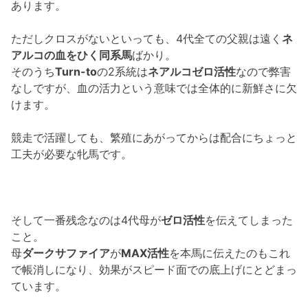
あります。
ただしクロスがないといっても、4代全ての父親は遠く
ネ
アルコの血をひく同系馬
ばかり。
そのうち
Turn-to
の2系統は
ネアルコゼロ活性
なので弊害
なしですが、血の活力という意味では全体的に新鮮さに欠
けます。
競走で活躍しても、繁殖にあがってからは配合にちょっと
工夫が必要な牝馬です。
そして一番残念なのは4代母が
ゼロ活性
を伝えてしまった
こと。
母
ダークサファイア
が
MAX活性
を本馬に伝えたのもこれ
で帳消しになり、効果がスピード面での底上げにとどまっ
ています。