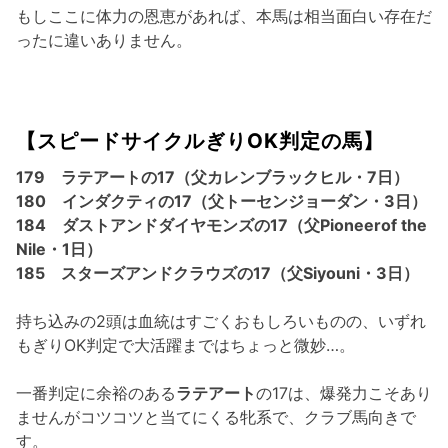
もしここに体力の恩恵があれば、本馬は相当面白い存在だ
ったに違いありません。
【スピードサイクルぎりOK判定の馬】
179 ラテアートの17（父カレンブラックヒル・7日）
180 インダクティの17（父トーセンジョーダン・3日）
184 ダストアンドダイヤモンズの17（父Pioneerof the
Nile・1日）
185 スターズアンドクラウズの17（父Siyouni・3日）
持ち込みの2頭は血統はすごくおもしろいものの、いずれ
もぎりOK判定で大活躍まではちょっと微妙…。
一番判定に余裕のある
ラテアート
の17は、爆発力こそあり
ませんがコツコツと当てにくる牝系で、クラブ馬向きで
す。