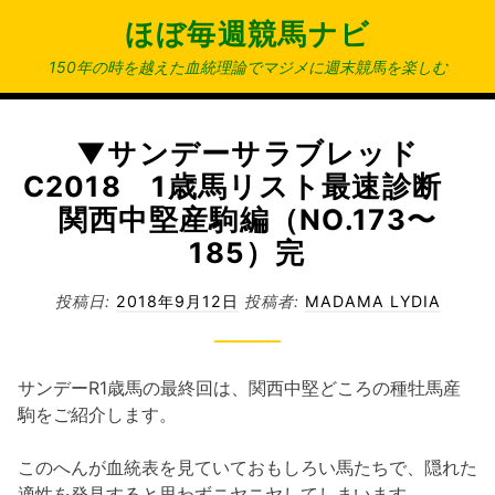
コ
ほぼ毎週競馬ナビ
ン
テ
150年の時を越えた血統理論でマジメに週末競馬を楽しむ
ン
ツ
へ
▼サンデーサラブレッド
ス
C2018 1歳馬リスト最速診断
キ
関西中堅産駒編（NO.173〜
ッ
185）完
プ
投稿日:
2018年9月12日
投稿者:
MADAMA LYDIA
サンデーR1歳馬の最終回は、関西中堅どころの種牡馬産
駒をご紹介します。
このへんが血統表を見ていておもしろい馬たちで、隠れた
適性を発見すると思わずニヤニヤしてしまいます。