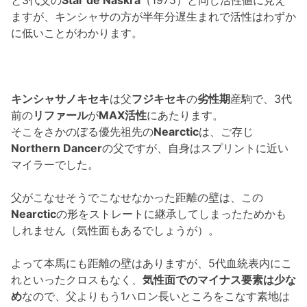
ますが、キンシャサの方が半年分遅生まれで活性はわずか
に低いことがわかります。
キンシャサノキセキ
は父
フジキセキ
の
劣性期
産駒で、3代
前の
リファール
が
MAX活性
にあたります。
そこをさかのぼる優先祖先の
Nearctic
は、ご存じ
Northern Dancer
の父ですが、自身はスプリントに近い
マイラーでした。
父がこなせそうでこなせなかった距離の壁は、この
Nearctic
の形をストレートに継承してしまったためかも
しれません（気性面もあるでしょうが）。
よって本馬にも距離の壁はありますが、5代血統表内にこ
れといったクロスもなく、
気性面でのマイナス要素は少な
め
なので、父よりもう1ハロン長いところをこなす素地は