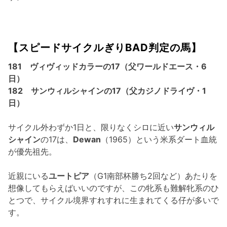
【スピードサイクルぎりBAD判定の馬】
181 ヴィヴィッドカラーの17（父ワールドエース・6
日）
182 サンウィルシャインの17（父カジノドライヴ・1
日）
サイクル外わずか1日と、限りなくシロに近い
サンウィル
シャイン
の17は、
Dewan
（1965）という米系ダート血統
が優先祖先。
近親にいる
ユートピア
（G1南部杯勝ち2回など）あたりを
想像してもらえばいいのですが、この牝系も難解牝系のひ
とつで、サイクル境界すれすれに生まれてくる仔が多いで
す。