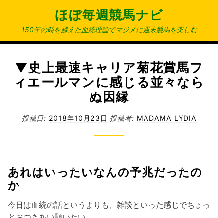
コ
ほぼ毎週競馬ナビ
ン
テ
150年の時を越えた血統理論でマジメに週末競馬を楽しむ
ン
ツ
へ
▼史上最速キャリア菊花賞馬フ
ス
ィエールマンに感じる並々なら
キ
ぬ因縁
ッ
プ
投稿日:
2018年10月23日
投稿者:
MADAMA LYDIA
あれはいったいなんの予兆だったの
か
今日は血統の話というよりも、雑談といった感じでちょっ
とおつきあい願いたい。