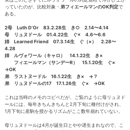
っていたのが、比較対象・
弟フィエールマンのOK判定
で
ある。
2母 Luth D’Or 83.2.28生 き○ 2.14〜4.14
母 リュヌドール 01.4.22生 ぐ× 4.6〜6.6
姉 Learned Friend 07.3.14生 ぐ（×） 2.28〜
4.28
姉 ルヴォワール（キャロ） 14.1.22生 き×
フィエールマン（サンデーR） 15.1.20生 ぐ×
→OK
弟 ラストヌードル 16.1.22生 き× →？
弟 リュヌドールの17 17.1.26生 ぐ× →OK
これは当時のメモのコピペだが、ご覧のように母リュヌド
ールには、毎年きちんきちんと2月下旬に種付けがされ、
1月下旬に産駒を授かるリズムがここ数年崩れていない。
母リュヌドールは4月が誕生日とやや遅生まれなので、こ