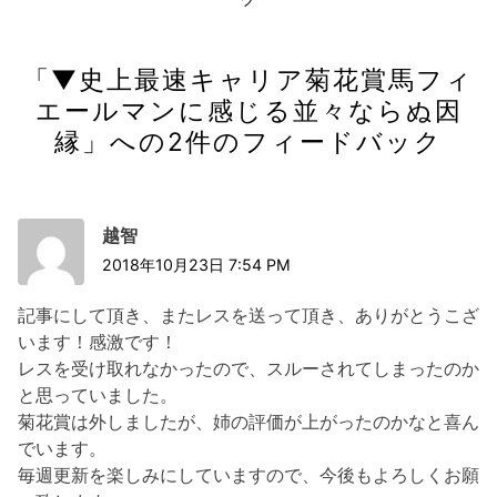
記
シ
事:
ョ
「
▼史上最速キャリア菊花賞馬フィ
ン
エールマンに感じる並々ならぬ因
縁
」への2件のフィードバック
越智
2018年10月23日 7:54 PM
記事にして頂き、またレスを送って頂き、ありがとうこざ
います！感激です！
レスを受け取れなかったので、スルーされてしまったのか
と思っていました。
菊花賞は外しましたが、姉の評価が上がったのかなと喜ん
でいます。
毎週更新を楽しみにしていますので、今後もよろしくお願