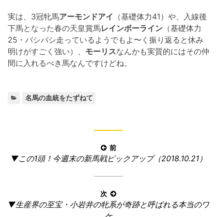
実は、3冠牝馬
アーモンドアイ
（基礎体力41）や、入線後
下馬となった春の天皇賞馬
レインボーライン
（基礎体力
25・バシバシ走っているようでもよ〜く振り返ると休み
明けがすごく強い）、
モーリス
なんかも実質的にはその仲
間に入れるべき馬なんですけどね。
カ
名馬の血統をたずねて
テ
ゴ
リ
ー:
投
前
前
▼この1頭！今週末の新馬戦ピックアップ（2018.10.21）
稿
の
ナ
記
ビ
事:
次
ゲ
次
▼生産界の至宝・小岩井の牝系が奇跡と呼ばれる本当のワ
ー
の
ケ