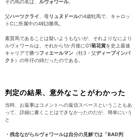
その馬の名は、
ルヴォワール
。
父
ハーツクライ
、母
リュヌドール
の4歳牝馬で、キャロッ
トCに所属中の4戦3勝馬。
素質馬であることは疑いようもないが、それよりなにより
ルヴォワールは、それから1か月後にG1
菊花賞
を史上最速
キャリアで勝つ
フィエールマン
（牡3・父
ディープインパ
クト
）の年仔の姉だったのである。
判定の結果、意外なことがわかった
当時、お返事はコメントへの返信スペースということもあ
って、詳細に書くことはできなかったのだが、簡単にいう
と
・残念ながらルヴォワールは自分の見解では「BAD判