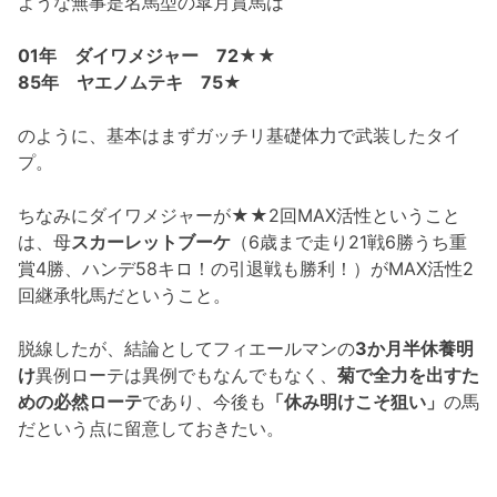
ような無事是名馬型の皐月賞馬は
01年 ダイワメジャー 72★★
85年 ヤエノムテキ 75★
のように、基本はまずガッチリ基礎体力で武装したタイ
プ。
ちなみにダイワメジャーが★★2回MAX活性ということ
は、母
スカーレットブーケ
（6歳まで走り21戦6勝うち重
賞4勝、ハンデ58キロ！の引退戦も勝利！）がMAX活性2
回継承牝馬だということ。
脱線したが、結論としてフィエールマンの
3か月半休養明
け
異例ローテは異例でもなんでもなく、
菊で全力を出すた
めの必然ローテ
であり、今後も
「休み明けこそ狙い」
の馬
だという点に留意しておきたい。