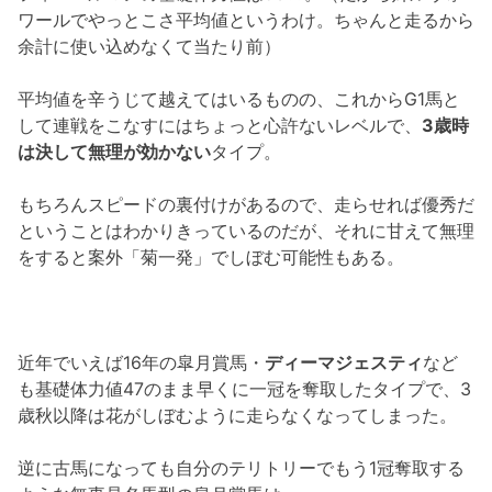
ワールでやっとこさ平均値というわけ。ちゃんと走るから
余計に使い込めなくて当たり前）
平均値を辛うじて越えてはいるものの、これからG1馬と
して連戦をこなすにはちょっと心許ないレベルで、
3歳時
は決して無理が効かない
タイプ。
もちろんスピードの裏付けがあるので、走らせれば優秀だ
ということはわかりきっているのだが、それに甘えて無理
をすると案外「菊一発」でしぼむ可能性もある。
近年でいえば16年の皐月賞馬・
ディーマジェスティ
など
も基礎体力値47のまま早くに一冠を奪取したタイプで、3
歳秋以降は花がしぼむように走らなくなってしまった。
逆に古馬になっても自分のテリトリーでもう1冠奪取する