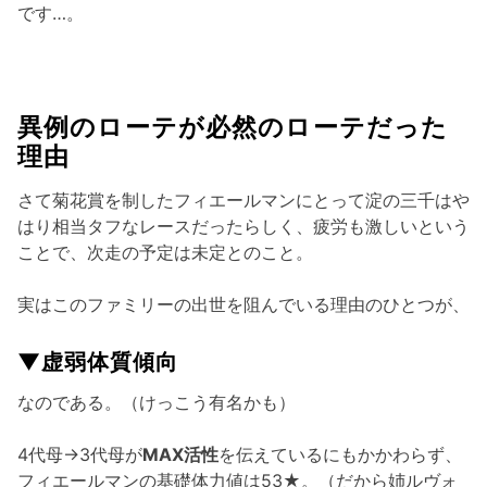
です…。
異例のローテが必然のローテだった
理由
さて菊花賞を制したフィエールマンにとって淀の三千はや
はり相当タフなレースだったらしく、疲労も激しいという
ことで、次走の予定は未定とのこと。
実はこのファミリーの出世を阻んでいる理由のひとつが、
▼虚弱体質傾向
なのである。（けっこう有名かも）
4代母→3代母が
MAX活性
を伝えているにもかかわらず、
フィエールマンの基礎体力値は53★。（だから姉ルヴォ