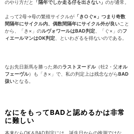
のやり方だと
「隔年でしか走る仔を出さない」
のが通常。
よって2母→母の繁殖サイクルが
「き○ぐ×」つまり奇数
間隔年にサイクル内、偶数間隔年にサイクル外が良い
こと
から、「き×」の
ルヴォワールはBAD判定
、「ぐ×」の
フ
ィエールマンはOK判定
、といわざるを得ないのである。
なお先日新馬を勝った弟の
ラストヌードル
（牡2・父
オル
フェーヴル
）も「き×」で、私の判定上は残念ながら
BAD
扱い
となる。
なにをもってBADと認めるかは非常
に難しい
本来ならOK＆BAD判定には、誕生日からの推測ではな