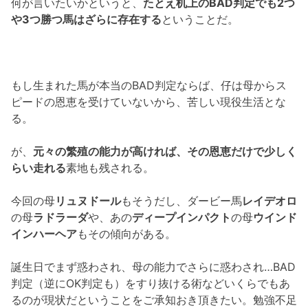
何が言いたいかというと、
たとえ机上のBAD判定でも2つ
や3つ勝つ馬はざらに存在する
ということだ。
もし生まれた馬が本当のBAD判定ならば、仔は母からス
ピードの恩恵を受けていないから、苦しい現役生活とな
る。
が、
元々の繁殖の能力が高ければ、その恩恵だけで少しく
らい走れる
素地も残される。
今回の母
リュヌドール
もそうだし、ダービー馬
レイデオロ
の母
ラドラーダ
や、あの
ディープインパクト
の母
ウインド
インハーヘア
もその傾向がある。
誕生日でまず惑わされ、母の能力でさらに惑わされ…BAD
判定（逆にOK判定も）をすり抜ける術などいくらでもあ
るのが現状だということをご承知おき頂きたい。勉強不足