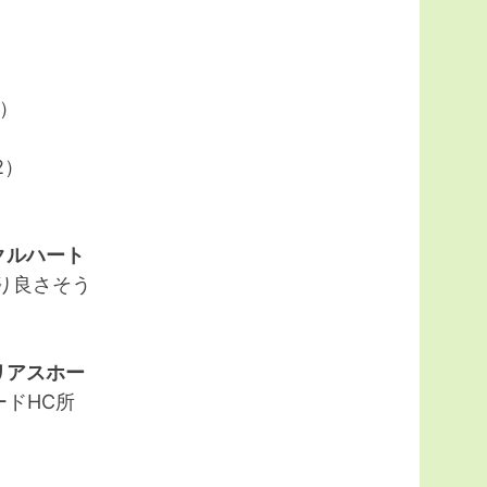
8）
2）
クルハート
り良さそう
リアスホー
ードHC所