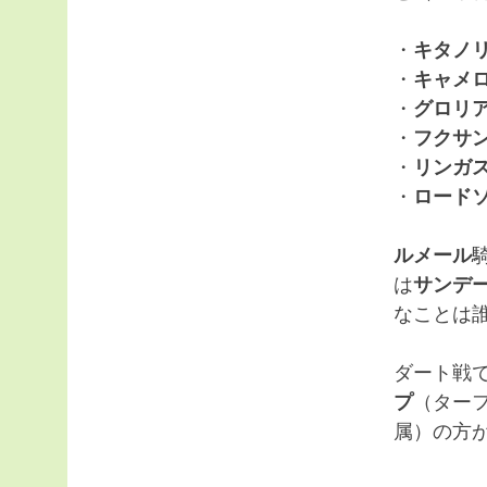
・
キタノ
・
キャメ
・
グロリ
・
フクサ
・
リンガ
・
ロード
ルメール
は
サンデ
なことは
ダート戦
プ
（ター
属）の方