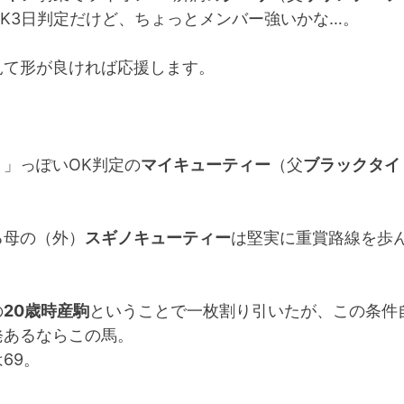
OK3日判定だけど、ちょっとメンバー強いかな…。
見て形が良ければ応援します。
？」っぽいOK判定の
マイキューティー
（父
ブラックタイ
る母の（外）
スギノキューティー
は堅実に重賞路線を歩
の
20歳時産駒
ということで一枚割り引いたが、この条件
発あるならこの馬。
69。