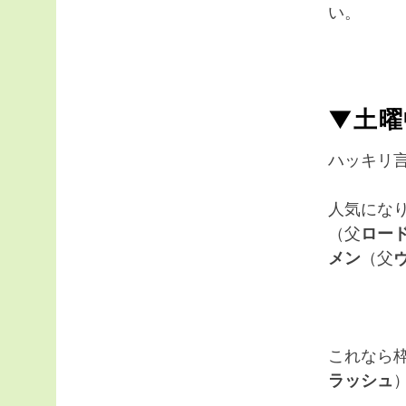
い。
▼土曜
ハッキリ
人気にな
（父
ロー
メン
（父
これなら枠
ラッシュ