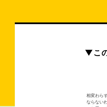
コ
ン
テ
ン
ツ
へ
ス
キ
▼こ
ッ
プ
相変わら
ならない