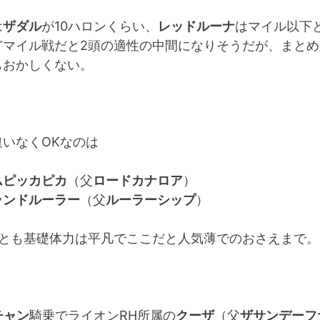
は
ザダル
が10ハロンくらい、
レッドルーナ
はマイル以下
どマイル戦だと2頭の適性の中間になりそうだが、まとめ
もおかしくない。
違いなくOKなのは
ムピッカピカ
（父
ロードカナロア
）
ランドルーラー
（父
ルーラーシップ
）
頭とも基礎体力は平凡でここだと人気薄でのおさえまで。
チャン
騎乗でライオンRH所属の
クーザ
（父
ザサンデーフ