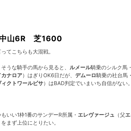
中山6R 芝1600
言ってこちらも大混戦。
りそうな騎手の馬から見ると、
ルメール
騎乗のシルク馬
ドカナロア
）はぎりOK6日だが、
デムーロ
騎乗の社台馬
ヴィクトワールピサ
）はBAD判定でいまいち自信がない
もいい1枠1番のサンデーR所属・
エレヴァージュ
（父
エ
）をまず上位にとりたい。