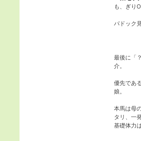
も、ぎり
パドック
最後に「
介。
優先であ
娘。
本馬は母
タリ、一
基礎体力は