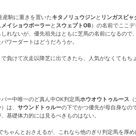
性産駒に重きを置いた
キタノリュウジン
と
リンガスビャ
れ
メイショウボーラー
と
スウェプトOB
）の名前でここデ
もしれないが、優先祖先はともに芝馬の名前になるので
たパワーダートはどうだろうか。
こで負けて次走以降芝に出てきたら、人気がなくてもち
。
ンバー中唯一のど真ん中OK判定馬
ホウオウトゥルース
（
ー
）は、
サウンドトゥルー
の下でかつ優先が母自身なの
が、基礎体力的には見るべきものはない。
のでちゃんとおさえるが、これなら他のぎり判定馬を厚め