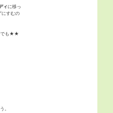
ディ
に移っ
ずにすむの
面でも★★
そう。