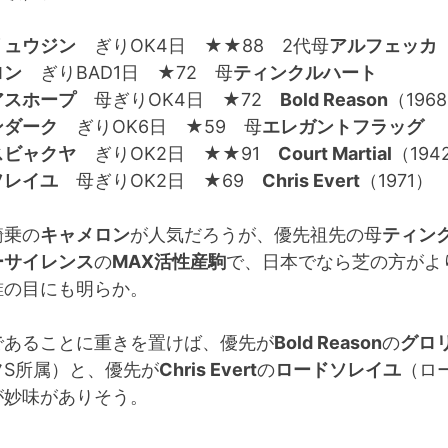
リュウジン
ぎりOK4日 ★★88 2代母
アルフェッカ
ロン
ぎりBAD1日 ★72 母
ティンクルハート
アスホープ
母ぎりOK4日 ★72
Bold Reason
（196
ンダーク
ぎりOK6日 ★59 母
エレガントフラッグ
スビャクヤ
ぎりOK2日 ★★91
Court Martial
（194
ソレイユ
母ぎりOK2日 ★69
Chris Evert
（1971）
騎乗の
キャメロン
が人気だろうが、優先祖先の母
ティン
ーサイレンス
の
MAX活性産駒
で、日本でなら芝の方がよ
誰の目にも明らか。
であることに重きを置けば、優先が
Bold Reason
の
グロ
フS所属）と、優先が
Chris Evert
の
ロードソレイユ
（ロ
が妙味がありそう。