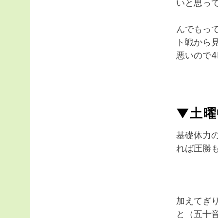
いと思っ
んでもっ
ト戦から
悪いので4
▼土曜
基礎体力
れば圧勝
加えてぎ
と（五十