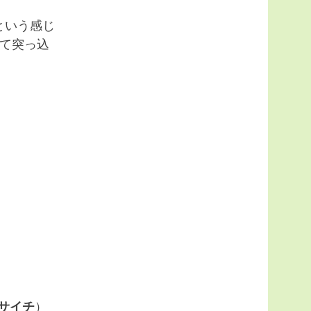
という感じ
て突っ込
サイチ
）