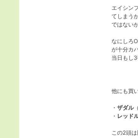
エイシン
てしまう
ではない
なにしろ
が十分カ
当日もし
他にも買
・
ザダル
・
レッド
この2頭