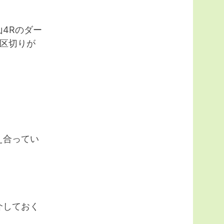
4Rのダー
区切りが
。
え合ってい
介しておく