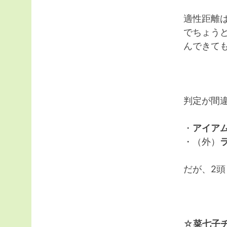
適性距離
でちょう
んできて
判定が間
・
アイア
・（外）
だが、2
☆
菜七子