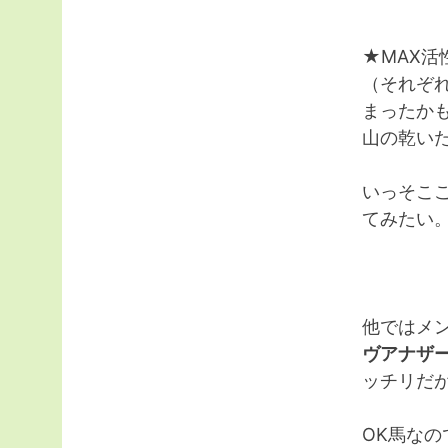
★MAX活
（それぞ
まったか
山の乾い
いっそこ
てみたい
他ではメ
ヴアナザ
ッチリだ
OK馬な