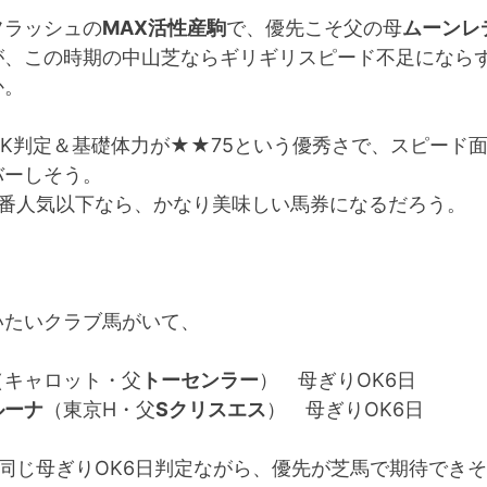
フラッシュの
MAX活性産駒
で、優先こそ父の母
ムーンレ
が、この時期の中山芝ならギリギリスピード不足になら
か。
OK判定＆基礎体力が★★75という優秀さで、スピード
バーしそう。
3番人気以下なら、かなり美味しい馬券になるだろう。
いたいクラブ馬がいて、
（キャロット・父
トーセンラー
） 母ぎりOK6日
ルーナ
（東京H・父
Sクリスエス
） 母ぎりOK6日
は同じ母ぎりOK6日判定ながら、優先が芝馬で期待でき