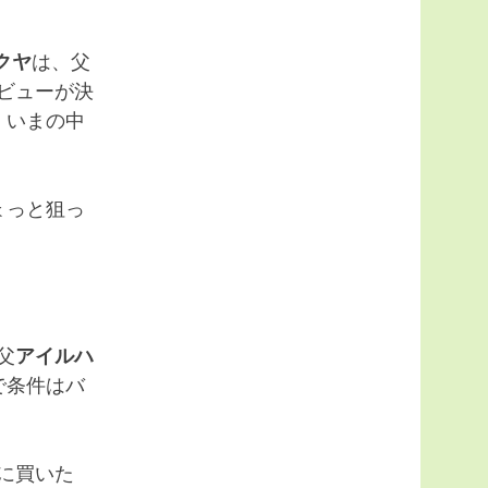
クヤ
は、父
ビューが決
、いまの中
ょっと狙っ
父
アイルハ
で条件はバ
に買いた