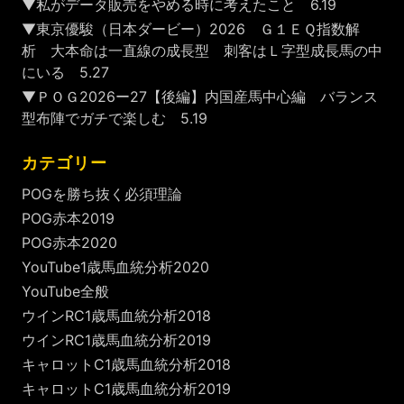
▼私がデータ販売をやめる時に考えたこと 6.19
▼東京優駿（日本ダービー）2026 Ｇ１ＥＱ指数解
析 大本命は一直線の成長型 刺客はＬ字型成長馬の中
にいる 5.27
▼ＰＯＧ2026ー27【後編】内国産馬中心編 バランス
型布陣でガチで楽しむ 5.19
カテゴリー
POGを勝ち抜く必須理論
POG赤本2019
POG赤本2020
YouTube1歳馬血統分析2020
YouTube全般
ウインRC1歳馬血統分析2018
ウインRC1歳馬血統分析2019
キャロットC1歳馬血統分析2018
キャロットC1歳馬血統分析2019