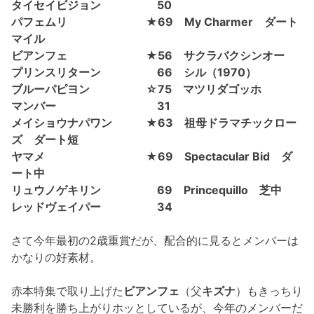
タイセイビジョン 50
パフェムリ ★69 My Charmer ダート
マイル
ビアンフェ ★56 サクラバクシンオー
プリンスリターン 66 シル（1970）
ブルーパピヨン ☆75 マツリダゴッホ
マンバー 31
メイショウナパワン ★63 祖母ドラマチックロー
ズ ダート短
ヤマメ ★69 Spectacular Bid ダ
ート中
リュウノゲキリン 69 Princequillo 芝中
レッドヴェイパー 34
さて今年最初の2歳重賞だが、配合的に見るとメンバーは
かなりの好素材。
赤本特集で取り上げた
ビアンフェ
（父
キズナ
）もきっちり
未勝利を勝ち上がりホッとしているが、今年のメンバーだ