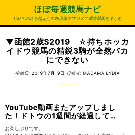
コ
ほぼ毎週競馬ナビ
ン
テ
150年の時を越えた血統理論でマジメに週末競馬を楽しむ
ン
ツ
へ
▼函館2歳S2019 ☆持ちホッカ
ス
イドウ競馬の精鋭3騎が全然バカ
キ
にできない
ッ
プ
投稿日:
2019年7月19日
投稿者:
MADAMA LYDIA
YouTube動画またアップしまし
た！ドトウの1週間が経過して…
お久しぶりです。