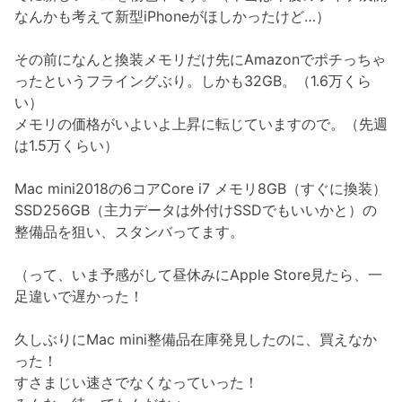
なんかも考えて新型iPhoneがほしかったけど…）
その前になんと換装メモリだけ先にAmazonでポチっちゃ
ったというフライングぶり。しかも32GB。（1.6万くら
い）
メモリの価格がいよいよ上昇に転じていますので。（先週
は1.5万くらい）
Mac mini2018の6コアCore i7 メモリ8GB（すぐに換装）
SSD256GB（主力データは外付けSSDでもいいかと）の
整備品を狙い、スタンバってます。
（って、いま予感がして昼休みにApple Store見たら、一
足違いで遅かった！
久しぶりにMac mini整備品在庫発見したのに、買えなか
った！
すさまじい速さでなくなっていった！