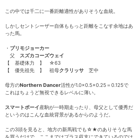
この中では千二に一番距離適性がありそうな血統。
しかしセントシーザー自体ももっと距離をこなす余地はあ
った馬。
・
プリモジョーカー
父
スズカコーズウェイ
【 基礎体力 】 ☆63
【 優先祖先 】 祖母
クラリッサ
芝中
母方の
Northern Dancer
活性が1.0×0.5×0.25＝0.125で
これはちょうど無視できるレベルに薄い。
スマートボーイ
産駒が一時期走ったり、母父として優秀だ
というのはこんな血統背景があるからのようだ。
この3頭を見ると、地方の新馬戦でも☆★のありそうな馬
を買うだけで、ここまではプラス収支にできているのでは