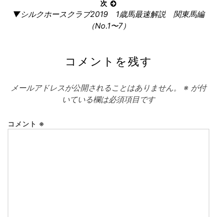
ゲ
次
ー
次
▼シルクホースクラブ2019 1歳馬最速解説 関東馬編
の
シ
（No.1〜7）
記
ョ
事:
ン
コメントを残す
メールアドレスが公開されることはありません。
※
が付
いている欄は必須項目です
コメント
※