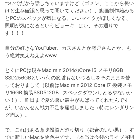
ついでだから話しちゃいますけど（ゴメン、ここから長い
けど生存確認と思って聞いてください）、動画制作始める
とPCのスペックが気になる、いいマイクがほしくなる、
照明が気になるというビョーキ…はい、その通りで
す！！！
自分の好きなYouTuber、カズさんとか瀬戸さんとか、も
う絶対笑えねえよwww
とくにPCは現在Mac mini2014のCore i5 メモリ8GB
SSD256GBという何の変哲もないつるしをそのままを使
っておりまして（以前はMac mini2012 Core i7 換装メモ
リ16GB 換装SSD512GB…スペックダウンしとるやないか
い！）、昨日まで夏の暑い最中がんばってくれたんです
が、いかんせん戦力不足を痛感しました（特にレンダリン
グ周辺）。
で、これはある意味投資と割り切り（都合のいい男）、す
でに新しいMacを物色中です。（本当は今後のライブ展開