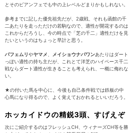
とそのビアンフェでも中の上レベルどまりかもしれない。
参考までに記した優先祖先だが、2歳戦、それも函館の千
二あたりを走っただけの若駒なので、適性が開花するのは
これからだろうし、今の時点で「芝の千二」適性だけを見
たいというのはちょっと早計と思う。
パフェムリ
や
ヤマメ
、
メイショウナパワン
あたりはダート
っぽい適性の持ち主だが、これとて洋芝のハイペース千二
戦ならダート適性が生きることも考えられ、一概に侮れな
い。
★の付いた馬を中心に、今後も自己条件戦では鉄板の中
心馬になり得るので、よく覚えておかれるといいだろう。
ホッカイドウの精鋭3頭、すげえぞ
次にご紹介するのはフレッシュCH、ウィナーズCH等を勝