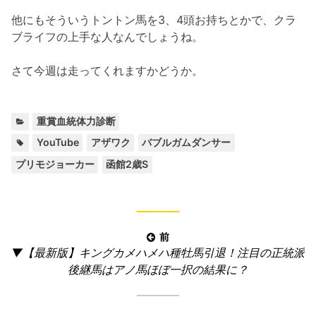
他にもそういうトントン馬を3、4頭お持ちとかで、クラ
ブライフの上手な人なんでしょうね。
さて今週は走ってくれますかどうか。
カ
重賞血統体力診断
テ
タ
,
,
,
,
YouTube
アザワク
バブルガムダンサー
ゴ
グ:
プリモジョーカー
函館2歳S
リ
ー:
投
前
前
▼【最新版】キングカメハメハ種牡馬引退！注目の正統派
稿
の
後継馬はアノ馬ほぼ一択の結果に？
ナ
記
ビ
事: