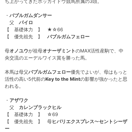
ち上がってきたホッカイドウ競馬所属の3頭。
・
バブルガムダンサー
父
パイロ
【 基礎体力 】 ★☆66
【 優先祖先 】
バブルガムフェロー
母
オノユウ
が祖母
オナーザミント
のMAX活性産駒で、中
央交流のエーデルワイス賞を勝った馬。
本馬は母父
バブルガムフェロー
優先でよいが、母はもっと
活性の高い5代前の
Key to the Mint
の影響が強かったと思
われる。
・
アザワク
父
カレンブラックヒル
【 基礎体力 】 ☆69
【 優先祖先 】 母
ヒバリエクスプレス
〜
セントシーザ
ー