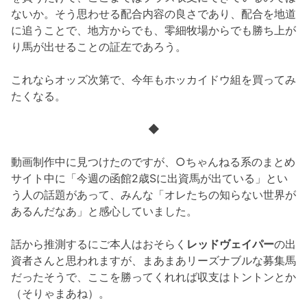
ないか。そう思わせる配合内容の良さであり、配合を地道
に追うことで、地方からでも、零細牧場からでも勝ち上が
り馬が出せることの証左であろう。
これならオッズ次第で、今年もホッカイドウ組を買ってみ
たくなる。
◆
動画制作中に見つけたのですが、○ちゃんねる系のまとめ
サイト中に「今週の函館2歳Sに出資馬が出ている」とい
う人の話題があって、みんな「オレたちの知らない世界が
あるんだなあ」と感心していました。
話から推測するにご本人はおそらく
レッドヴェイパー
の出
資者さんと思われますが、まあまあリーズナブルな募集馬
だったそうで、ここを勝ってくれれば収支はトントンとか
（そりゃまあね）。