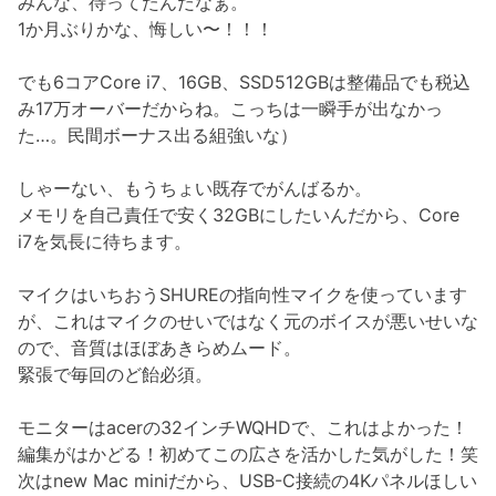
みんな、待ってたんだなぁ。
1か月ぶりかな、悔しい〜！！！
でも6コアCore i7、16GB、SSD512GBは整備品でも税込
み17万オーバーだからね。こっちは一瞬手が出なかっ
た…。民間ボーナス出る組強いな）
しゃーない、もうちょい既存でがんばるか。
メモリを自己責任で安く32GBにしたいんだから、Core
i7を気長に待ちます。
マイクはいちおうSHUREの指向性マイクを使っています
が、これはマイクのせいではなく元のボイスが悪いせいな
ので、音質はほぼあきらめムード。
緊張で毎回のど飴必須。
モニターはacerの32インチWQHDで、これはよかった！
編集がはかどる！初めてこの広さを活かした気がした！笑
次はnew Mac miniだから、USB-C接続の4Kパネルほしい