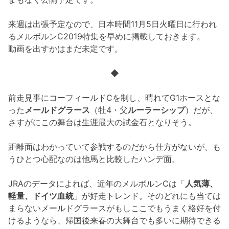
来週は出張予定なので、日本時間11月5日火曜日に行われ
るメルボルンC2019特集を早めに掲載しておきます。
動画を出すかはまだ未定です。
◆
前走見事にコーフィールドCを制し、晴れてG1ホースとな
った
メールドグラース
（牡4・父
ルーラーシップ
）だが、
さすがにこの舞台は生涯最大の試金石となりそう。
距離面はわかっていて参戦するのだから仕方がないが、も
うひとつ心配なのは他馬と比較したハンデ面。
JRAのデータによれば、近年のメルボルンCは「
人気薄、
軽量、ドイツ血統
」が好走トレンド。そのどれにも当ては
まらないメールドグラースがもしここでもうまく格好を付
けるようなら、帰国後来春の大舞台でも多いに期待できる