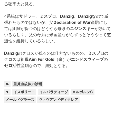
る確率大と見る。
4系統は
サドラー
、
ミスプロ
、
Danzig
、
Danzig
なので威
張れたものではないが、父
Declaration of War
産駒にし
ては距離が保つのはどうやら母系の
ニジンスキー
が効いて
いるらしく、父の母系は米国産ながらずっとそうやって芝
適性を維持しているらしい。
Danzig
のクロスが残るのは仕方ないものの、
ミスプロ
の
クロスは祖母
Aim For Gold
（豪）が
エンドスウィープ
の
ゼロ活性
産駒なので、無効となる。
カ
重賞血統体力診断
テ
タ
,
,
,
,
イスポリーニ
イルパラディーゾ
メルボルンC
ゴ
グ:
メールドグラース
ヴァウアンドディクレア
リ
ー: