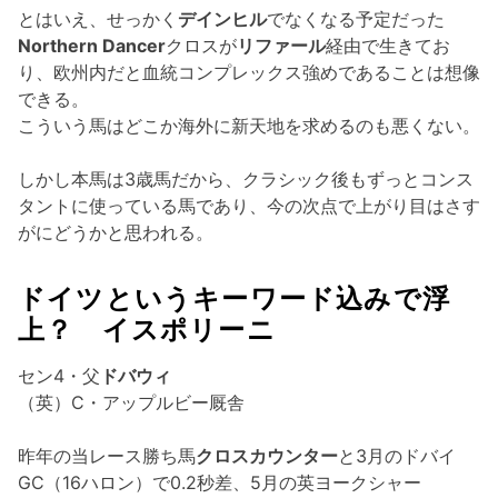
とはいえ、せっかく
デインヒル
でなくなる予定だった
Northern Dancer
クロスが
リファール
経由で生きてお
り、欧州内だと血統コンプレックス強めであることは想像
できる。
こういう馬はどこか海外に新天地を求めるのも悪くない。
しかし本馬は3歳馬だから、クラシック後もずっとコンス
タントに使っている馬であり、今の次点で上がり目はさす
がにどうかと思われる。
ドイツというキーワード込みで浮
上？ イスポリーニ
セン4・父
ドバウィ
（英）C・アップルビー厩舎
昨年の当レース勝ち馬
クロスカウンター
と3月のドバイ
GC（16ハロン）で0.2秒差、5月の英ヨークシャー