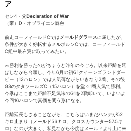
ア
セン4・父
Declaration of War
（豪）D・オブライエン厩舎
前走コーフィールドCでは
メールドグラース
に屈したが、
条件が大きく好転するメルボルンCでは、コーフィールド
C組中最右翼に取ってみたい。
未勝利を勝ったのがちょうど昨年の今ごろ。以来距離を延
ばしながら台頭し、今年6月の初G1クイーンズランドダー
ビー（12ハロン）では人気薄ながらいきなり2着、その後
G3のタタソールズC（15ハロン）を堂々1番人気で勝利。
今季はここまで距離不足気味のG1を2戦叩いて、いよいよ
今回16ハロンで真価を問う形になる。
距離延長もさることながら、こちらはいまだハンデが52
キロ止まり（メールド56キロ、クロスカウンター57.5キ
ロ）なのが大きく、私見ながら今度はメールドより上に来