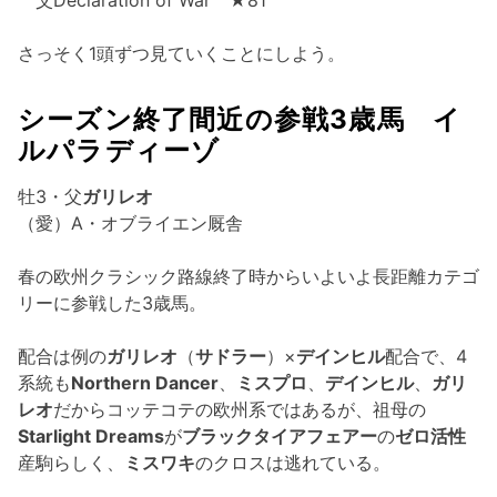
さっそく1頭ずつ見ていくことにしよう。
シーズン終了間近の参戦3歳馬 イ
ルパラディーゾ
牡3・父
ガリレオ
（愛）A・オブライエン厩舎
春の欧州クラシック路線終了時からいよいよ長距離カテゴ
リーに参戦した3歳馬。
配合は例の
ガリレオ
（
サドラー
）×
デインヒル
配合で、4
系統も
Northern Dancer
、
ミスプロ
、
デインヒル
、
ガリ
レオ
だからコッテコテの欧州系ではあるが、祖母の
Starlight Dreams
が
ブラックタイアフェアー
の
ゼロ活性
産駒らしく、
ミスワキ
のクロスは逃れている。