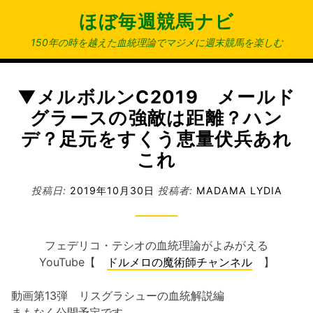
コ
ほぼ毎週競馬ナビ
ン
テ
150年の時を越えた血統理論でマジメに週末競馬を楽しむ
ン
ツ
へ
▼メルボルンC2019 メールド
ス
グラースの強敵は距離？ハン
キ
デ？足元をすくう恵量伏兵あれ
ッ
これ
プ
投稿日:
2019年10月30日
投稿者:
MADAMA LYDIA
フェデリコ・テシオの血統理論がよみがえる
YouTube【
ドルメロの魔術師チャンネル
】
動画第13弾 リスグラシューの血統解説編
まもなく公開予定です。