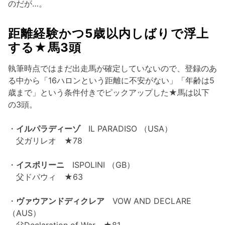
のだが…。
距離経験かつ5歳以内しばりで浮上
する★馬3頭
執筆時点ではまだ出走馬が確定していないので、登録のあ
る中から「16ハロンという距離に不安がない」「年齢は5
歳まで」という条件付きでピックアップした★馬は以下
の3頭。
・
イルパラディーゾ
IL PARADISO （USA）
父ガリレオ ★78
・
イスポリーニ
ISPOLINI （GB）
父ドバウィ ★63
・
ヴァウアンドディクレア
VOW AND DECLARE
（AUS）
父Declaration of War ★81