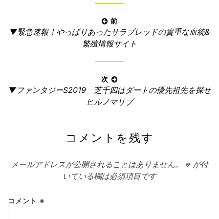
投
前
前
▼緊急速報！やっぱりあったサラブレッドの貴重な血統&
稿
の
繁殖情報サイト
ナ
記
ビ
事:
ゲ
次
ー
次
▼ファンタジーS2019 芝千四はダートの優先祖先を探せ
の
シ
ヒルノマリブ
記
ョ
事:
ン
コメントを残す
メールアドレスが公開されることはありません。
※
が付
いている欄は必須項目です
コメント
※