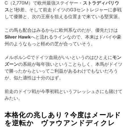
C（2,770M）で欧州最強ステイヤー・
ストラディバリウ
ス
と1秒差、そして前走ドイツのG3セントレジャーに参戦
して優勝と、次の王座を狙える位置まで来ている堅実派。
この馬も配合はみるからに欧州系なのだが、優先だけは
Silver Hawk
へと流れるラインなので、本来はドバイや豪
州のようなもっと軽めの芝が合っていそう。
メルボルンCでドイツ血統がいいというのはひとえに
モン
ズーン
の系統が毎年強いということらしく、本馬がドイツ
で勝ったからといってご利益があるわけでもないだろう
が、似た適性は十分のはず。
前走のドイツ戦が今季初戦というフレッシュさにも賭けて
みたい。
本格化の兆しあり？今度はメールド
を逆転か ヴァウアンドディクレ