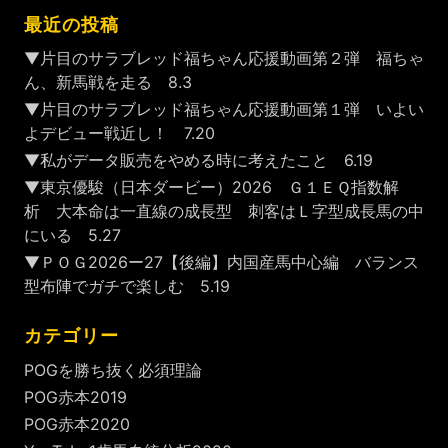
最近の投稿
▼片目のサラブレッド福ちゃん応援動画第２弾 福ちゃ
ん、新馬戦を走る 8.3
▼片目のサラブレッド福ちゃん応援動画第１弾 いよい
よデビュー戦近し！ 7.20
▼私がデータ販売をやめる時に考えたこと 6.19
▼東京優駿（日本ダービー）2026 Ｇ１ＥＱ指数解
析 大本命は一直線の成長型 刺客はＬ字型成長馬の中
にいる 5.27
▼ＰＯＧ2026ー27【後編】内国産馬中心編 バランス
型布陣でガチで楽しむ 5.19
カテゴリー
POGを勝ち抜く必須理論
POG赤本2019
POG赤本2020