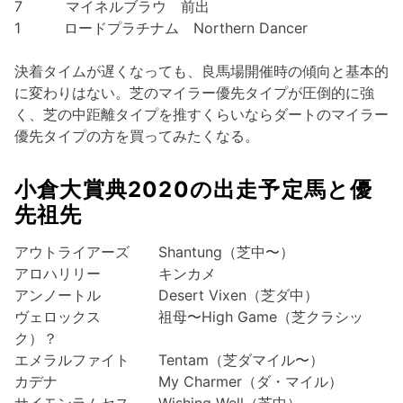
7 マイネルブラウ 前出
1 ロードプラチナム Northern Dancer
決着タイムが遅くなっても、良馬場開催時の傾向と基本的
に変わりはない。芝のマイラー優先タイプが圧倒的に強
く、芝の中距離タイプを推すくらいならダートのマイラー
優先タイプの方を買ってみたくなる。
小倉大賞典2020の出走予定馬と優
先祖先
アウトライアーズ Shantung（芝中〜）
アロハリリー キンカメ
アンノートル Desert Vixen（芝ダ中）
ヴェロックス 祖母〜High Game（芝クラシッ
ク）？
エメラルファイト Tentam（芝ダマイル〜）
カデナ My Charmer（ダ・マイル）
サイモンラムセス Wishing Well（芝中）