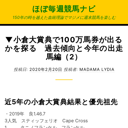
コ
ほぼ毎週競馬ナビ
ン
テ
150年の時を越えた血統理論でマジメに週末競馬を楽しむ
ン
ツ
へ
▼小倉大賞典で100万馬券が出る
ス
かを探る 過去傾向と今年の出走
キ
馬編（2）
ッ
プ
投稿日:
2020年2月20日
投稿者:
MADAMA LYDIA
近5年の小倉大賞典結果と優先祖先
・2019年 良1.46.7
3人気 スティッフェリオ Cape Cross
1 タニノフランケル フランケル