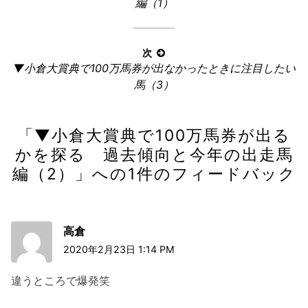
の
編（1）
ナ
記
ビ
事:
ゲ
次
ー
次
▼小倉大賞典で100万馬券が出なかったときに注目したい
の
シ
馬（3）
記
ョ
事:
ン
「
▼小倉大賞典で100万馬券が出る
かを探る 過去傾向と今年の出走馬
編（2）
」への1件のフィードバック
高倉
2020年2月23日 1:14 PM
違うところで爆発笑