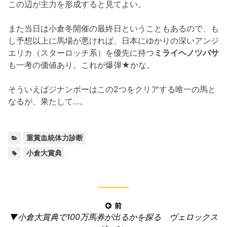
この辺が主力を形成すると見てよい。
また当日は小倉冬開催の最終日ということもあるので、も
し予想以上に馬場が悪ければ、日本にゆかりの深いアンジ
エリカ（スターロッチ系）を優先に持つ
ミライヘノツバサ
も一考の価値あり。これが爆弾★かな。
そういえばジナンボーはこの2つをクリアする唯一の馬と
なるが、果たして…。
カ
重賞血統体力診断
テ
タ
小倉大賞典
ゴ
グ:
リ
ー:
投
前
前
▼小倉大賞典で100万馬券が出るかを探る ヴェロックス
稿