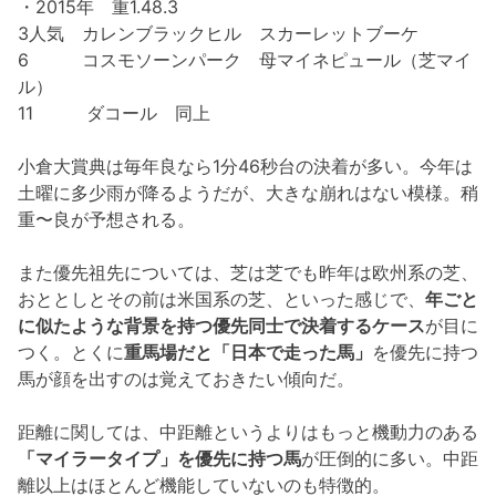
・2015年 重1.48.3
3人気 カレンブラックヒル スカーレットブーケ
6 コスモソーンパーク 母マイネピュール（芝マイ
ル）
11 ダコール 同上
小倉大賞典は毎年良なら1分46秒台の決着が多い。今年は
土曜に多少雨が降るようだが、大きな崩れはない模様。稍
重〜良が予想される。
また優先祖先については、芝は芝でも昨年は欧州系の芝、
おととしとその前は米国系の芝、といった感じで、
年ごと
に似たような背景を持つ優先同士で決着するケース
が目に
つく。とくに
重馬場だと「日本で走った馬」
を優先に持つ
馬が顔を出すのは覚えておきたい傾向だ。
距離に関しては、中距離というよりはもっと機動力のある
「マイラータイプ」を優先に持つ馬
が圧倒的に多い。中距
離以上はほとんど機能していないのも特徴的。