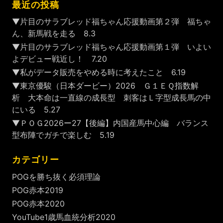
最近の投稿
▼片目のサラブレッド福ちゃん応援動画第２弾 福ちゃ
ん、新馬戦を走る 8.3
▼片目のサラブレッド福ちゃん応援動画第１弾 いよい
よデビュー戦近し！ 7.20
▼私がデータ販売をやめる時に考えたこと 6.19
▼東京優駿（日本ダービー）2026 Ｇ１ＥＱ指数解
析 大本命は一直線の成長型 刺客はＬ字型成長馬の中
にいる 5.27
▼ＰＯＧ2026ー27【後編】内国産馬中心編 バランス
型布陣でガチで楽しむ 5.19
カテゴリー
POGを勝ち抜く必須理論
POG赤本2019
POG赤本2020
YouTube1歳馬血統分析2020