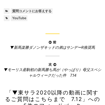
カ
質問コメントにお答えする
テ
タ
YouTube
ゴ
グ:
リ
ー:
投
前
前
▼新馬楽勝ダノンザキッドの弟はサンデーR推奨馬
稿
の
ナ
記
ビ
事:
次
ゲ
次
▼モーリス産駒初の新馬勝ち馬が（やっぱり）母父スペシ
ー
の
ャルウィークだった件 7.14
記
シ
事:
ョ
「
▼東サラ2020以降の動画に関す
ン
るご質問はこちらまで 7.12
」への