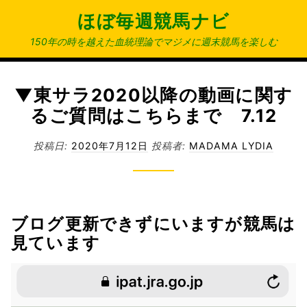
コ
ほぼ毎週競馬ナビ
ン
テ
150年の時を越えた血統理論でマジメに週末競馬を楽しむ
ン
ツ
へ
▼東サラ2020以降の動画に関す
ス
るご質問はこちらまで 7.12
キ
ッ
投稿日:
2020年7月12日
投稿者:
MADAMA LYDIA
プ
ブログ更新できずにいますが競馬は
見ています