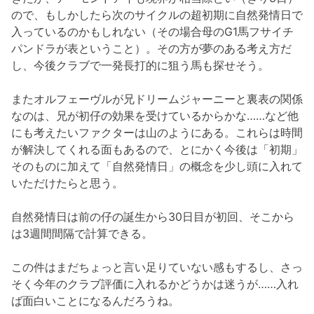
ので、もしかしたら次のサイクルの超初期に自然発情日で
入っているのかもしれない（その場合母のG1馬フサイチ
パンドラが表ということ）。その方が夢のある考え方だ
し、今後クラブで一発長打的に狙う馬も探せそう。
またオルフェーヴルが兄ドリームジャーニーと裏表の関係
なのは、兄が初仔の効果を受けているからかな……など他
にも考えたいファクターは山のようにある。これらは時間
が解決してくれる面もあるので、とにかく今後は「初期」
そのものに加えて「自然発情日」の概念を少し頭に入れて
いただけたらと思う。
自然発情日は前の仔の誕生から30日目が初回、そこから
は3週間間隔で計算できる。
この件はまだちょっと言い足りていない感もするし、さっ
そく今年のクラブ評価に入れるかどうかは迷うが……入れ
ば面白いことになるんだろうね。