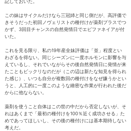
記しておいた。
この妹はサイクルだけなら三冠姉と同じ側だが、高評価で
きそうだった初回ノヴェリストの種付けが薬剤プラスでつ
かず、3回目チャンスの自然発情日でエピファネイアが付
いた。
これを見る限り、私の19年産全妹評価は「並」程度とい
わざるを得ない。同じシーズンに一度ホルモンに影響を与
えているし、それでいながらその後自然発情日に発情が来
たこともビックリなのだが（この辺は新たな知見を得られ
た感じ）、いつも自分が複数回の種付けをなぜ嫌うかとい
うと、人工的に一度このような緻密な作業が行われた後だ
からに他ならない。
薬剤を使うこと自体はこの世の中だから否定しないが、そ
れはあくまで「最初の種付けを100％近く成功させる」た
めであってほしいし、その後の種付けには基本期待しない
考えだ。