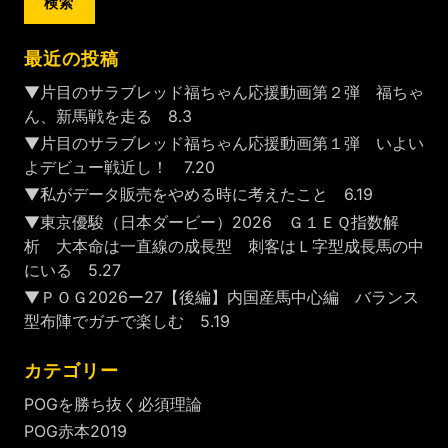
最近の投稿
▼片目のサラブレッド福ちゃん応援動画第２弾 福ちゃ
ん、新馬戦を走る 8.3
▼片目のサラブレッド福ちゃん応援動画第１弾 いよい
よデビュー戦近し！ 7.20
▼私がデータ販売をやめる時に考えたこと 6.19
▼東京優駿（日本ダービー）2026 Ｇ１ＥＱ指数解
析 大本命は一直線の成長型 刺客はＬ字型成長馬の中
にいる 5.27
▼ＰＯＧ2026ー27【後編】内国産馬中心編 バランス
型布陣でガチで楽しむ 5.19
カテゴリー
POGを勝ち抜く必須理論
POG赤本2019