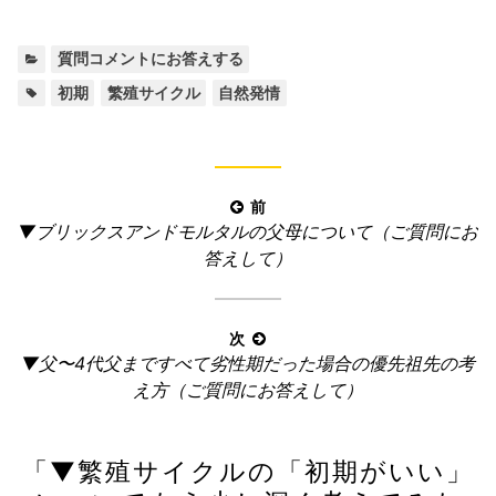
カ
質問コメントにお答えする
テ
タ
,
,
初期
繁殖サイクル
自然発情
ゴ
グ:
リ
ー:
投
前
前
▼ブリックスアンドモルタルの父母について（ご質問にお
稿
の
答えして）
ナ
記
ビ
事:
ゲ
次
ー
次
▼父〜4代父まですべて劣性期だった場合の優先祖先の考
の
シ
え方（ご質問にお答えして）
記
ョ
事:
ン
「
▼繁殖サイクルの「初期がいい」