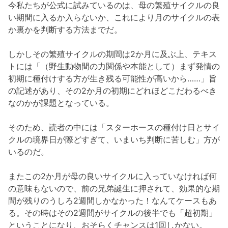
今私たちが公式に試みているのは、母の繁殖サイクルの良
い期間に入るか入らないか、これにより月のサイクルの表
か裏かを判断する方法までだ。
しかしその繁殖サイクルの期間は2か月に及ぶ上、テキス
トには「（野生動物間の力関係や本能として）まず発情の
初期に種付けする方が生き残る可能性が高いから……」旨
の記述があり、その2か月の初期にどれほどこだわるべき
なのかが課題となっている。
そのため、読者の中には「スターホースの種付け日とサイ
クルの境界日が際どすぎて、いまいち判断に苦しむ」方が
いるのだ。
またこの2か月が母の良いサイクルに入っていなければ何
の意味もないので、前の兄弟誕生に押されて、効果的な期
間が残りのうしろ2週間しかなかった！なんてケースもあ
る。その時はその2週間がサイクルの後半でも「超初期」
ということになり、おそらくチャンスは1回しかない。