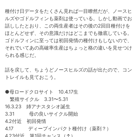
種付け日データをたくさん見れば一目瞭然だが、ノースヒ
ルズやゴドルフィンも薬剤は使っている。しかし動画でお
話ししたとおり、この両生産者はその後の2回目種付けを
ほとんどせず、その意識だけはどこまでも徹底している。
ゴドルフィンに至っては初回発情の種付けもしないので、
それでいてあの高確率生産はちょっと格の違いを見せつけ
られる感じだ。
話を戻して、ちょうどノースヒルズの話が出たので、コン
トレイルも見ておこう。
●母ロードクロサイト 10.4.17生
繁殖サイクル 3.31〜5.31
16.3.23 姉アナスタシオ誕生
3.31 母の良いサイクル開始
4.2付近 初回発情
4.17 ディープインパクト種付け（薬剤？）
4.23付近 第1回チャンス（↑）