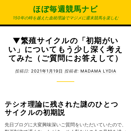
コ
ほぼ毎週競馬ナビ
ン
テ
150年の時を越えた血統理論でマジメに週末競馬を楽しむ
ン
ツ
へ
▼繁殖サイクルの「初期がい
ス
い」についてもう少し深く考え
キ
てみた（ご質問にお答えして）
ッ
プ
投稿日:
2021年1月19日
投稿者:
MADAMA LYDIA
テシオ理論に残された謎のひとつ
サイクルの初期説
先日ブログに大変興味深いご質問をいただいていたので、