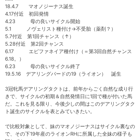
18.4.7 マオノジーナス誕生
4.17付近 初回発情
4.23 母の良いサイクル開始
5.1 ノヴェリスト種付け→不受胎（薬剤？）
5.7付近 第1回チャンス（↑）
5.28付近 第2回チャンス
6.17 エピファネイア種付け（＝第3回自然チャンス
6.18。）
6.23 母の良いサイクル終了
19.5.16 デアリングバードの19（ライオン） 誕生
3冠牝馬デアリングタクトは、前年からごく自然な成り行
きで、サイクルの初期＆自然発情日に1回で種が付いた馬
だ。これを見る限り、今後少しの間はこのデアリングタク
ト誕生のサイクルを表とみていきたい。
で比較対象として、妹のマオノジーナスはサイクル裏なの
で、その下19年産のライオンRHに所属した全妹の様子も