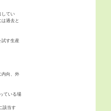
出してい
には過去と
を試す生産
に内向、外
っている場
に該当す