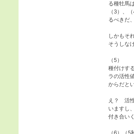
る種牡馬
（3）、
るべきだ
しかもそ
そうしな
（5）
種付けす
ラの活性
からだと
え？ 活
いますし
付き合い
（6）（5