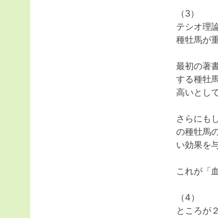
（3）
テシオ理
種牡馬が
最初の著
する種牡
高いとし
さらにも
の種牡馬
い効果を
これが「
（4）
ところが