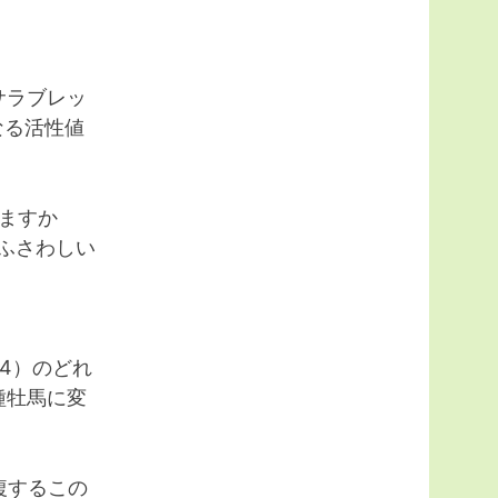
サラブレッ
なる活性値
しますか
ふさわしい
4）のどれ
種牡馬に変
複するこの