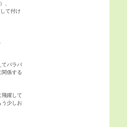
）、
トして付け
…
えてバラバ
に関係する
に飛躍して
もう少しお