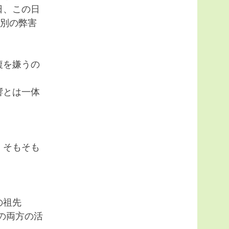
日、この日
た別の弊害
複を嫌うの
響とは一体
、そもそも
の祖先
の両方の活