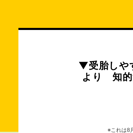
コ
ン
テ
ン
ツ
へ
ス
キ
▼受胎しや
ッ
より 知的
プ
※これは8