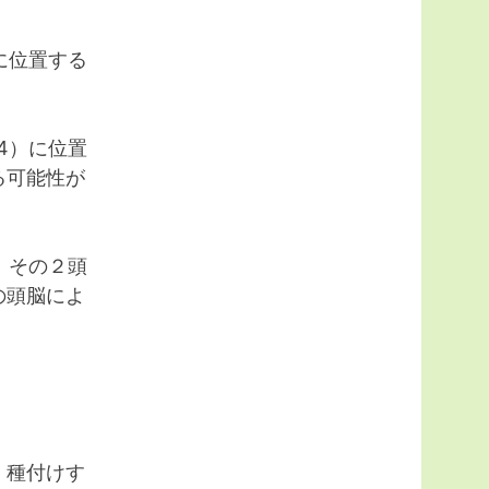
に位置する
4）に位置
る可能性が
、その２頭
の頭脳によ
、種付けす