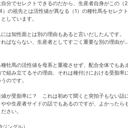
は自分でセレクトできるのだから、生産者自身がこの（2
（4）の祖先とは活性値が異なる（1）の種牡馬をセレク
、としています。
れには知性面とは別の理由もあると言いだしたんです。
ければならない、生産者としてすごく重要な別の理由が
る種牡馬の活性値を母系と重複させず、配合全体でもあ
値で組み立てるその理由、それは種付けにおける受胎率
いうのです。
性値が受胎率に？ これは初めて聞くと突拍子もない話
、やや生産者サイドの話でもあるのですが、よかったら
ください。
秒ジングル）