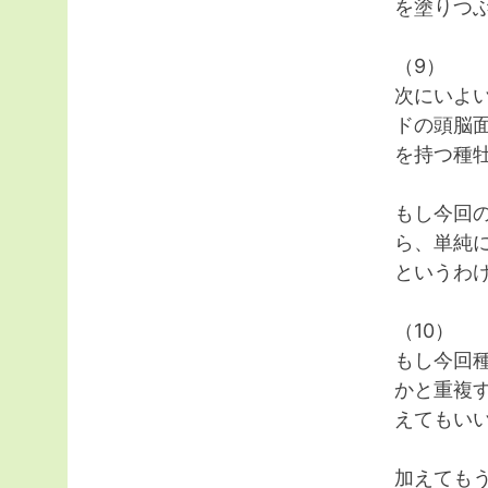
を塗りつ
（9）
次にいよ
ドの頭脳
を持つ種
もし今回の
ら、単純
というわ
（10）
もし今回
かと重複
えてもい
加えても