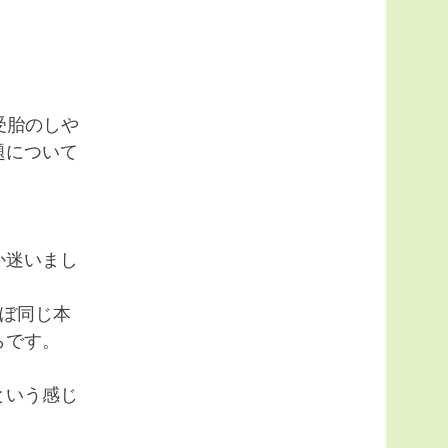
受胎のしや
題について
か迷いまし
ぼ同じ本
らです。
という感じ