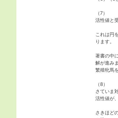
（7）
活性値と
これは円
ります。
著書の中
解が進み
繁殖牝馬
（8）
さていま
活性値が、
さきほど