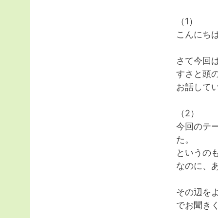
（1）
こんにち
さて今回は
すさと頭
お話して
（2）
今回のテ
た。
というの
なのに、
その辺を
でお聞き