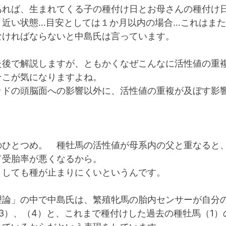
あれば、生まれてくる子の種付け日とお母さんの種付け
と近い状態…目安としては１か月以内の場合…これはま
なければならないと中島氏は言っています。
た後で解説しますが、ともかくなぜこんなに活性値の重
そこが気になりますよね。
ッドの頭脳面への影響以外に、活性値の重複が及ぼす影
。
のひとつめ。 種牡馬の活性値が母系内の父と重なると
て受胎率が悪くなるから。
としても種が止まりにくいというんです。
理論」の中で中島氏は、繁殖牝馬の胎内センサーが自分
3）、（4）と、これまで種付けした過去の種牡馬（1）