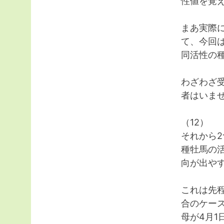
性値を覚
まあ実際
て、今回
同活性の
わざわざ
者はいま
（12）
それから
種牡馬の
向が出や
これは先
合のケー
母が4月1