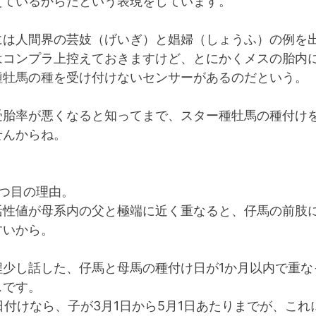
えているからだという表現をしています。
には人間界の芸妓（げいぎ）と娼婦（しょうふ）の例を
はコンプラ上控えておきますけど、とにかくメスの胎内
種牡馬の種を受け付けないセンサーがあるのだという。
受胎率が悪くなると知ってまで、スター種牡馬の種付け
せんからね。
2つ目の理由。
活性値が母系内の父と極端に近く重なると、仔馬の前肢
すいから。
程少し話した、仔馬と母馬の種付け日が1か月以内で重な
スです。
日付けなら、子が3月1日から5月1日あたりまでが、これ