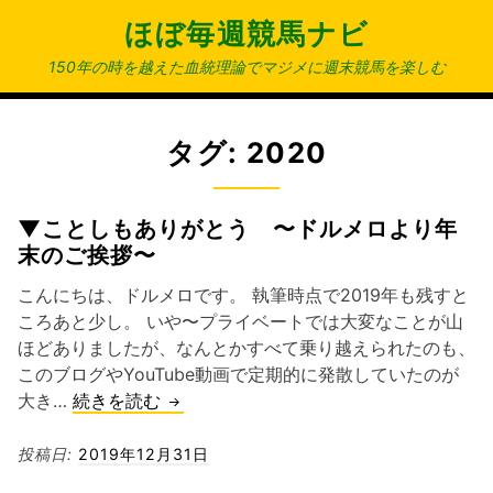
コ
ほぼ毎週競馬ナビ
ン
テ
150年の時を越えた血統理論でマジメに週末競馬を楽しむ
ン
ツ
へ
タグ:
2020
ス
キ
ッ
▼ことしもありがとう 〜ドルメロより年
プ
末のご挨拶〜
こんにちは、ドルメロです。 執筆時点で2019年も残すと
ころあと少し。 いや〜プライベートでは大変なことが山
ほどありましたが、なんとかすべて乗り越えられたのも、
このブログやYouTube動画で定期的に発散していたのが
▼
大き…
続きを読む
こ
と
投稿日:
2019年12月31日
し