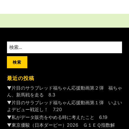
も
あ
り
が
と
う 〜
検
ド
索:
ル
メ
ロ
よ
最近の投稿
り
年
▼片目のサラブレッド福ちゃん応援動画第２弾 福ちゃ
末
ん、新馬戦を走る 8.3
の
▼片目のサラブレッド福ちゃん応援動画第１弾 いよい
ご
よデビュー戦近し！ 7.20
挨
▼私がデータ販売をやめる時に考えたこと 6.19
拶〜
▼東京優駿（日本ダービー）2026 Ｇ１ＥＱ指数解