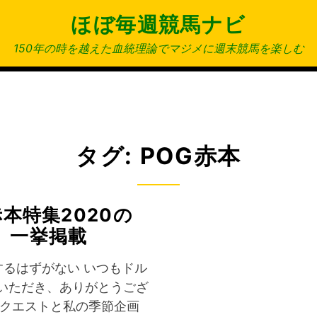
ほぼ毎週競馬ナビ
150年の時を越えた血統理論でマジメに週末競馬を楽しむ
タグ:
POG赤本
赤本特集2020の
 一挙掲載
するはずがない いつもドル
いただき、ありがとうござ
リクエストと私の季節企画