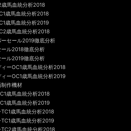
2歳馬血統分析2018
C1歳馬血統分析2018
C1歳馬血統分析2019
C2歳馬血統分析2018
ーセール2019徹底分析
ール2018徹底分析
ール2019徹底分析
ィーOC1歳馬血統分析2018
ィーOC1歳馬血統分析2019
画制作機材
C1歳馬血統分析2018
C1歳馬血統分析2019
TC1歳馬血統分析2018
TC1歳馬血統分析2019
TC2歳馬血統分析2018