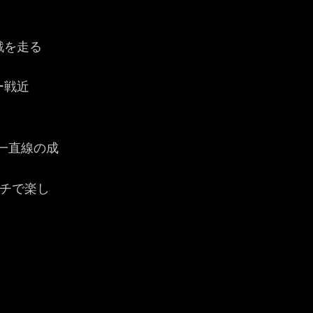
馬戦を走る
ー戦近
は一直線の成
ガチで楽し