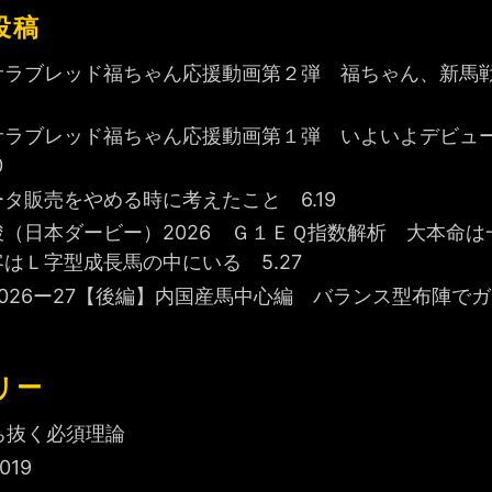
投稿
サラブレッド福ちゃん応援動画第２弾 福ちゃん、新
サラブレッド福ちゃん応援動画第１弾 いよいよデビュ
0
タ販売をやめる時に考えたこと 6.19
（日本ダービー）2026 Ｇ１ＥＱ指数解析 大本命
はＬ字型成長馬の中にいる 5.27
026ー27【後編】内国産馬中心編 バランス型布陣で
リー
ち抜く必須理論
019