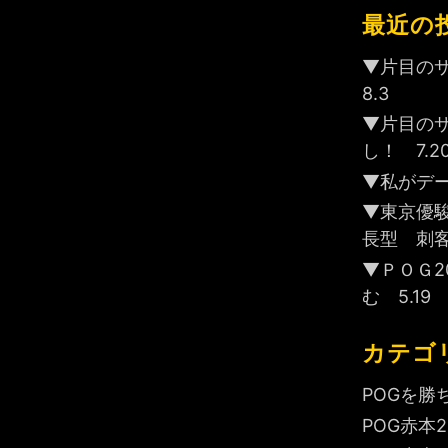
最近の
掲
載
▼片目の
8.3
▼片目の
し！ 7.2
▼私がデー
▼東京優駿
長型 刺客
▼ＰＯＧ2
む 5.19
カテゴ
POGを勝
POG赤本2