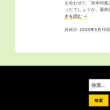
を合わせた「赤本特集2
ったでしょうか。最終
▼YouTube
きを読む
赤
本
投稿日:
2020年5月15
特
集
2020
の
最
終
候
補
検
43
索:
頭
一
挙