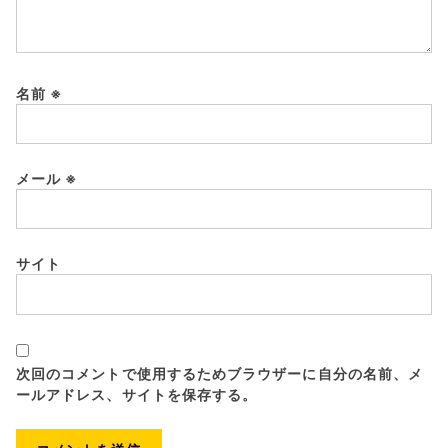
名前
※
メール
※
サイト
次回のコメントで使用するためブラウザーに自分の名前、メ
ールアドレス、サイトを保存する。