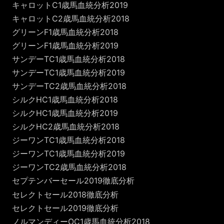
キャロットC1歳馬血統分析2019
キャロットC2歳馬血統分析2018
グリーンF1歳馬血統分析2018
グリーンF1歳馬血統分析2019
サンデーTC1歳馬血統分析2018
サンデーTC1歳馬血統分析2019
サンデーTC2歳馬血統分析2018
シルクHC1歳馬血統分析2018
シルクHC1歳馬血統分析2019
シルクHC2歳馬血統分析2018
ジーワンTC1歳馬血統分析2018
ジーワンTC1歳馬血統分析2019
ジーワンTC2歳馬血統分析2018
セプテンバーセール2019徹底分析
セレクトセール2018徹底分析
セレクトセール2019徹底分析
ノルマンディーOC1歳馬血統分析2018