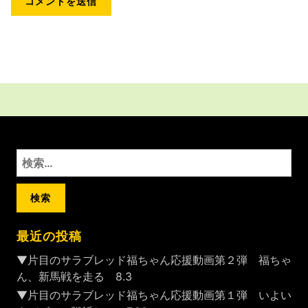
検
索:
最近の投稿
▼片目のサラブレッド福ちゃん応援動画第２弾 福ちゃ
ん、新馬戦を走る 8.3
▼片目のサラブレッド福ちゃん応援動画第１弾 いよい