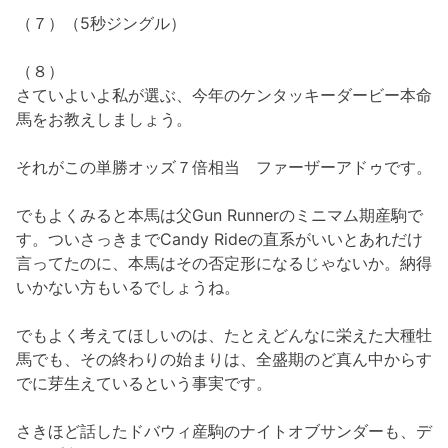
（７）（5秒ジングル）
（８）
さていよいよ私が選ぶ、今年のケンタッキーダービー本命
馬をお教えしましょう。
それがこの単勝オッズ７倍相当 ファーザーアドゥです。
でもよくみると本馬は父Gun Runnerのミニマム期産駒で
す。ついさっきまでCandy Rideの直系がいいとあれだけ
言ってたのに、本馬はその否定形になるじゃないか。納得
いかない方もいるでしょうね。
でもよく考えてほしいのは、たとえどんなに栄えた大種牡
馬でも、その終わりの始まりは、全盛期のど真ん中からす
でに芽生えているという事実です。
さきほど話したドバウィ産駒のナイトオブサンダーも、デ