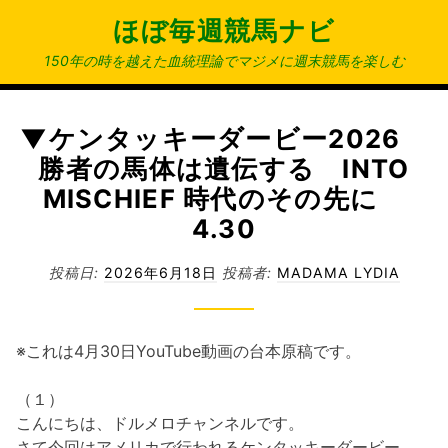
コ
ほぼ毎週競馬ナビ
ン
テ
150年の時を越えた血統理論でマジメに週末競馬を楽しむ
ン
ツ
へ
▼ケンタッキーダービー2026
ス
勝者の馬体は遺伝する INTO
キ
MISCHIEF 時代のその先に
ッ
4.30
プ
投稿日:
2026年6月18日
投稿者:
MADAMA LYDIA
※これは4月30日YouTube動画の台本原稿です。
（１）
こんにちは、ドルメロチャンネルです。
さて今回はアメリカで行われるケンタッキーダービー