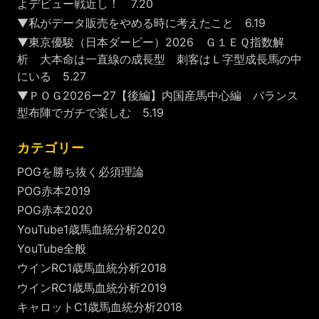
よデビュー戦近し！ 7.20
▼私がデータ販売をやめる時に考えたこと 6.19
▼東京優駿（日本ダービー）2026 Ｇ１ＥＱ指数解
析 大本命は一直線の成長型 刺客はＬ字型成長馬の中
にいる 5.27
▼ＰＯＧ2026ー27【後編】内国産馬中心編 バランス
型布陣でガチで楽しむ 5.19
カテゴリー
POGを勝ち抜く必須理論
POG赤本2019
POG赤本2020
YouTube1歳馬血統分析2020
YouTube全般
ウインRC1歳馬血統分析2018
ウインRC1歳馬血統分析2019
キャロットC1歳馬血統分析2018