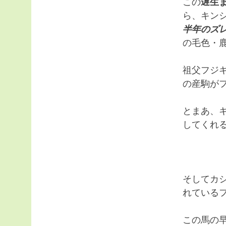
この
遅生
ら、キン
半年のズ
の毛色・
祖父フジ
の産駒が
とまあ、
してくれ
そしてカ
れている
この馬の