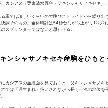
が、
カシアス
（栗東清水厩舎・父キンシャサノキセキ）
れる馬では珍しいくらいの大跳びストライドから繰り出
快調そのもの。全体時計は54秒台ながら上がり12秒2
概のスプリンターではないと思わせる。
のキンシャサノキセキ産駒をひもと
でに
カシアス
の血統面を見ておくと、父キンシャサノキ
日本では「遅生まれ」扱いされながら長く一流の地位を
だ。