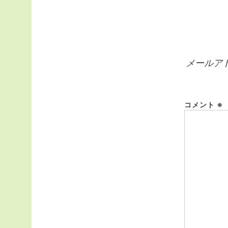
記
ビ
事:
ゲ
ー
メールア
シ
ョ
ン
コメント
※