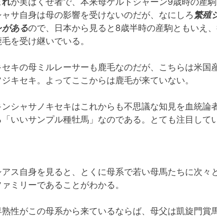
まれ
が実はくせ者で、本来母ケルトシャーン9歳時の産駒
シャサ自身は母の影響を受けないのだが、なにしろ
繁殖
レがある
ので、日本から見ると8歳半時の産駒ともいえ
鹿毛を受け継いでいる。
キセキの母ミルレーサーも鹿毛なのだが、こちらは米国産
フジキセキ。よってここからは鹿毛が来ていない。
キンシャサノキセキはこれからも不思議な知見を血統論
る「いいサンプル種牡馬」なのである。とても注目して
シアス自身を見ると、とくに母系で若い母馬たちに次々
ファミリーであることがわかる。
早熟性がこの母系から来ているならば、母父は凱旋門賞