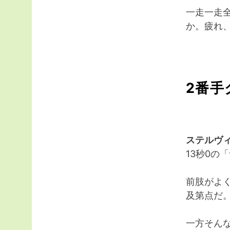
一走一走
か。疲れ
2番手
ステルヴ
13秒0
前肢がよ
及第点だ
一方そん