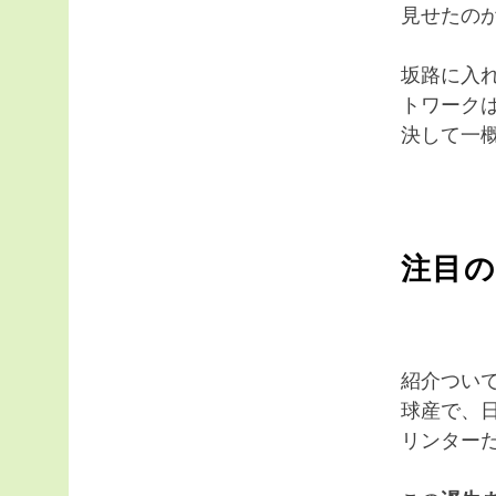
見せたの
坂路に入
トワークは
決して一
注目
紹介つい
球産で、
リンター