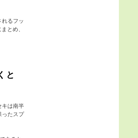
。
されるフッ
にまとめ、
くと
セキは南半
保ったスプ