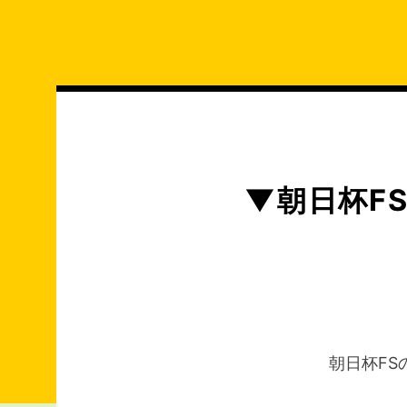
コ
ン
テ
ン
ツ
へ
ス
キ
▼朝日杯F
ッ
プ
朝日杯F