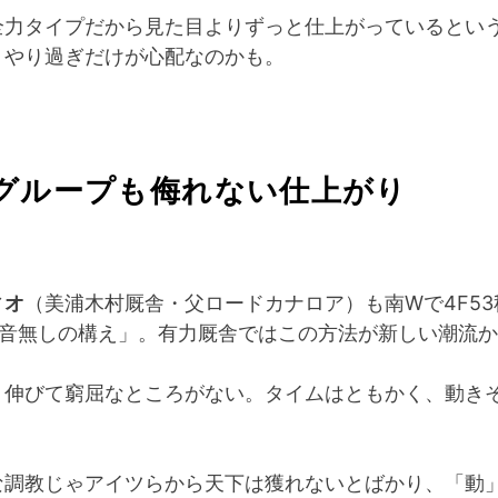
全力タイプだから見た目よりずっと仕上がっているとい
、やり過ぎだけが心配なのかも。
グループも侮れない仕上がり
ィオ
（美浦木村厩舎・父ロードカナロア）も南Wで4F53
の「音無しの構え」。有力厩舎ではこの方法が新しい潮流
く伸びて窮屈なところがない。タイムはともかく、動き
。
な調教じゃアイツらから天下は獲れないとばかり、「動