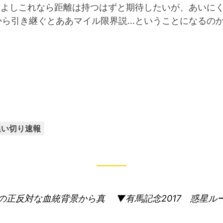
…よしこれなら距離は持つはずと期待したいが、あいに
から引き継ぐとああマイル限界説…ということになるの
カ
追い切り速報
テ
ゴ
リ
ー:
次
2強の正反対な血統背景から真
▼有馬記念2017 惑星
の