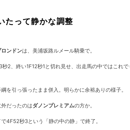
いたって静かな調整
ブロンドン
は、美浦坂路ルメール騎乗で。
3秒2、終い1F12秒1と切れ見せ、出走馬の中ではこれ
手綱を引っ張ったまま併入。明らかに余裕ありの様子。
意外だったのは
ダノンプレミアム
の方か。
で4F52秒3という「静の中の静」で終了。