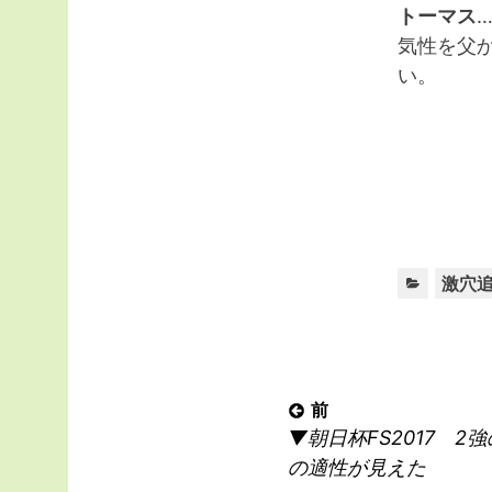
トーマス
気性を父
い。
激穴
投
前
前
▼朝日杯FS2017 
稿
の
の適性が見えた
ナ