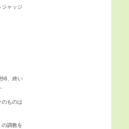
うジャッジ
秒8、終い
か。
そのものは
」の調教を