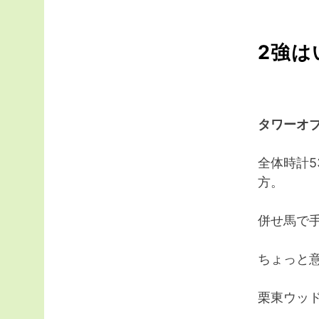
2強は
タワーオ
全体時計5
方。
併せ馬で
ちょっと
栗東ウッド