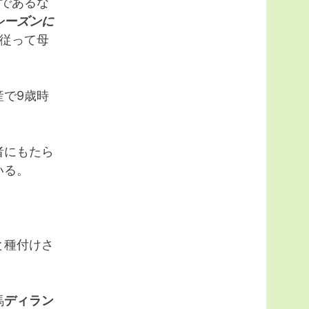
であるな
シーズンに
、従って母
で9歳時
者にもたら
いる。
と種付けさ
馬
ディラン