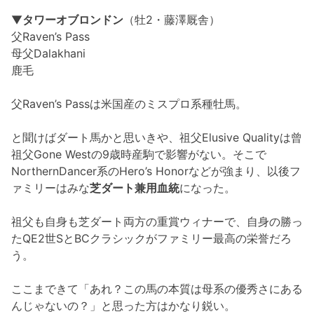
▼
タワーオブロンドン
（牡2・藤澤厩舎）
父Raven’s Pass
母父Dalakhani
鹿毛
父Raven’s Passは米国産のミスプロ系種牡馬。
と聞けばダート馬かと思いきや、祖父Elusive Qualityは曾
祖父Gone Westの9歳時産駒で影響がない。そこで
NorthernDancer系のHero’s Honorなどが強まり、以後フ
ァミリーはみな
芝ダート兼用血統
になった。
祖父も自身も芝ダート両方の重賞ウィナーで、自身の勝っ
たQE2世SとBCクラシックがファミリー最高の栄誉だろ
う。
ここまできて「あれ？この馬の本質は母系の優秀さにある
んじゃないの？」と思った方はかなり鋭い。