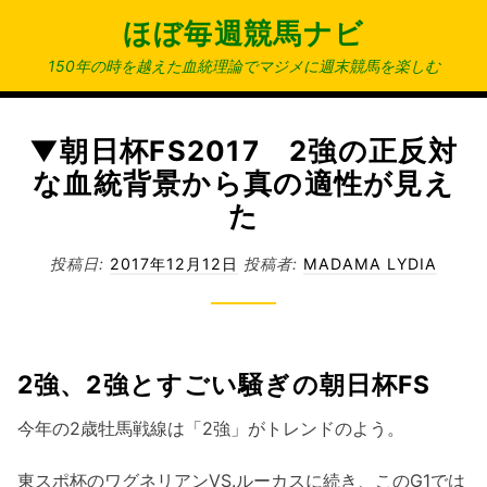
コ
ほぼ毎週競馬ナビ
ン
テ
150年の時を越えた血統理論でマジメに週末競馬を楽しむ
ン
ツ
へ
▼朝日杯FS2017 2強の正反対
ス
な血統背景から真の適性が見え
キ
た
ッ
プ
投稿日:
2017年12月12日
投稿者:
MADAMA LYDIA
2強、2強とすごい騒ぎの朝日杯FS
今年の2歳牡馬戦線は「2強」がトレンドのよう。
東スポ杯のワグネリアンVS.ルーカスに続き、このG1では