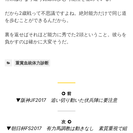
だから2歳戦って不思議ですよね。絶対能力だけで同じ道
を歩むことができるんだから。
裏を返せばそれほど能力に秀でた2頭ということ。彼らを
負かすのは確かに大変そうだ。
カ
重賞血統体力診断
テ
ゴ
リ
ー:
投
前
前
▼阪神JF2017 追い切り動いた伏兵陣に要注意
稿
の
ナ
記
ビ
事:
次
ゲ
次
▼朝日杯FS2017 有力馬調教は動きなし 素質重視で組