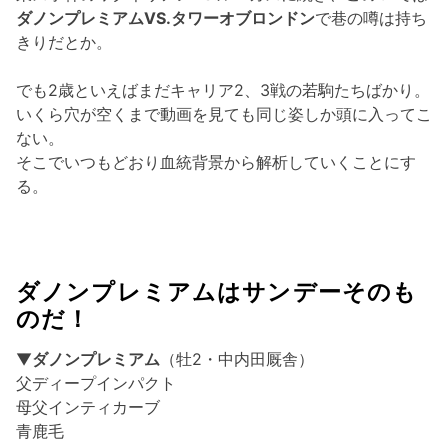
ダノンプレミアムVS.タワーオブロンドン
で巷の噂は持ち
きりだとか。
でも2歳といえばまだキャリア2、3戦の若駒たちばかり。
いくら穴が空くまで動画を見ても同じ姿しか頭に入ってこ
ない。
そこでいつもどおり血統背景から解析していくことにす
る。
ダノンプレミアムはサンデーそのも
のだ！
▼
ダノンプレミアム
（牡2・中内田厩舎）
父ディープインパクト
母父インティカーブ
青鹿毛