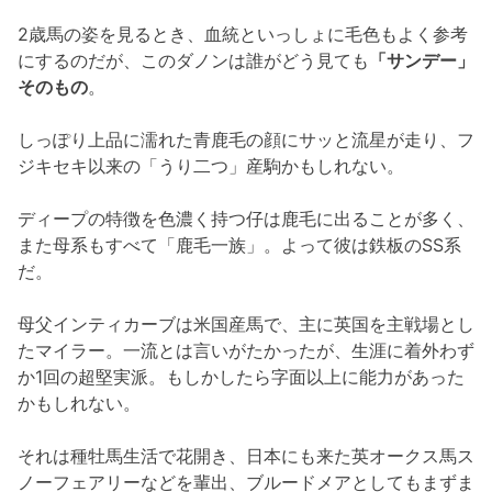
2歳馬の姿を見るとき、血統といっしょに毛色もよく参考
にするのだが、このダノンは誰がどう見ても
「サンデー」
そのもの
。
しっぽり上品に濡れた青鹿毛の顔にサッと流星が走り、フ
ジキセキ以来の「うり二つ」産駒かもしれない。
ディープの特徴を色濃く持つ仔は鹿毛に出ることが多く、
また母系もすべて「鹿毛一族」。よって彼は鉄板のSS系
だ。
母父インティカーブは米国産馬で、主に英国を主戦場とし
たマイラー。一流とは言いがたかったが、生涯に着外わず
か1回の超堅実派。もしかしたら字面以上に能力があった
かもしれない。
それは種牡馬生活で花開き、日本にも来た英オークス馬ス
ノーフェアリーなどを輩出、ブルードメアとしてもまずま