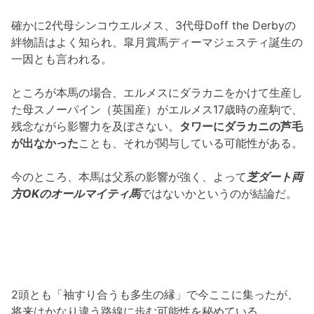
確かに2代母シンコウエルメス、3代母Doff the Derbyの
絆物語はよく知られ、皐月賞馬ディーマジェスティ誕生の
一因とも言われる。
ところが本馬の場合、エルメスにダラカニをかけて生産し
た母スノーパイン（英国産）がエルメス17歳時の産駒で、
残念ながら影響力を及ぼさない。
タワーにダラカニの芦毛
が出なかった
ことも、それが関与している可能性がある。
今のところ、本馬は父系の影響が強く、よって
芝ダート両
方OKのオールマイティ馬
ではないかというのが結論だ。
2頭とも「袖すり合うも多生の縁」で今ここに集ったが、
将来はかなり違う路線に歩む可能性を秘めている。