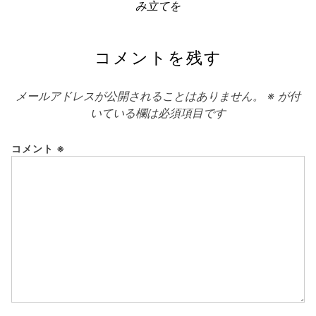
ー
の
み立てを
記
シ
事:
ョ
コメントを残す
ン
メールアドレスが公開されることはありません。
※
が付
いている欄は必須項目です
コメント
※