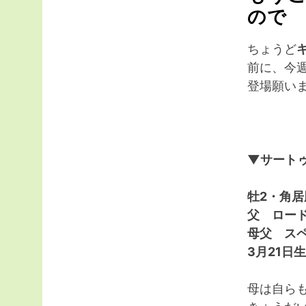
ので
ちょうど
前に、今
登場願い
▼サートゥ
牡2・角
父 ロー
母父 ス
3月21日
母は自らも