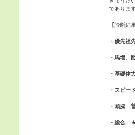
きょうだ
でありま
【診断結
・優先祖
・馬場、
・基礎体力
・スピー
・頭脳 
・総合 