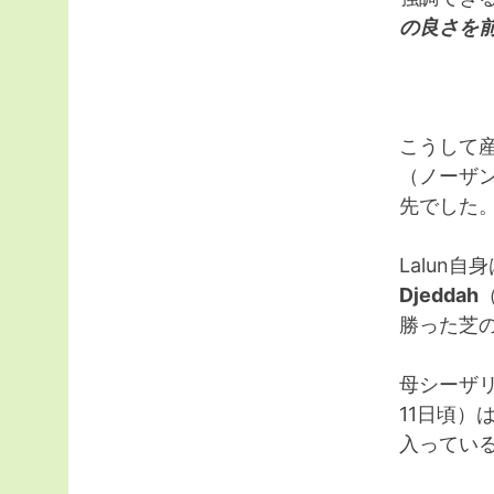
の良さを
こうして
（ノーザ
先でした
Lalun
Djeddah
勝った芝
母シーザリ
11日頃
入ってい