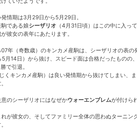
続けていたようです。
発情期は3月29日から5月29日。
産駒である娘
シーザリオ
（4月31日頃）はこの中に入っ
歳が彼女の表年にあたります。
る07年（奇数歳）のキンカメ産駒は、シーザリオの表の
ら5月14日）から抜け、スピード面は合格だったものの
1勝で引退。
同じくキンカメ産駒）は良い発情期から抜けてしまい、ま
亡。
失意のシーザリオにはなぜか
ウォーエンブレム
が付けら
これが彼女の、そしてファミリー全体の思わぬターニン
す。