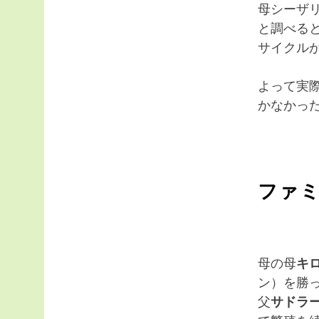
母シーザ
と調べる
サイクル
よって実
かなかっ
ファ
母の母
キ
ン）を勝
父
サドラ