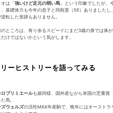
リオは「
強いけど足元の弱い馬
」という印象でしたが、
と、基礎体力も今年の息子と同程度（56）ありましたし
が逆転した形跡もありません。
際のところは、有り余るスピードにまだ3歳の身では体が
ただけではないかという気がします。
ミリーヒストリーを語ってみる
ロロプリミエール
も娘同様、国外産ながら米国の芝重賞（
った馬。
ーズウェルズ
の活性MAX年産駒で、晩年にはオーストラ