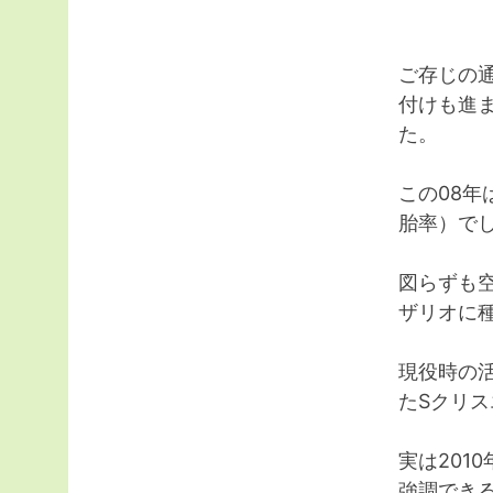
ご存じの
付けも進
た。
この08
胎率）で
図らずも
ザリオに
現役時の
たSクリス
実は201
強調でき