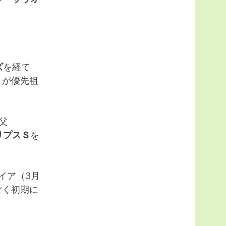
ズ
を経て
2）が優先祖
父
リプスＳ
を
イア（3月
ごく初期に