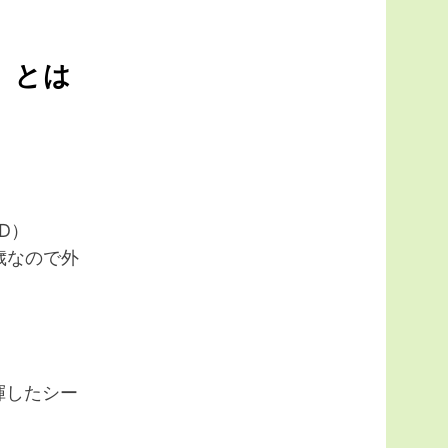
」とは
D）
歳なので外
）
揮したシー