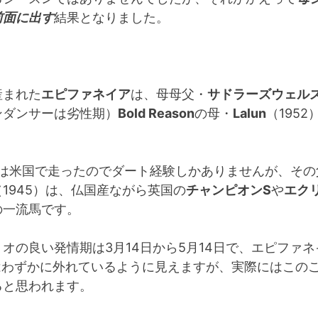
前面に出す
結果となりました。
産まれた
エピファネイア
は、母母父・
サドラーズウェル
ンダンサーは劣性期）
Bold Reason
の母・
Lalun
（195
。
自身は米国で走ったのでダート経験しかありませんが、その
（1945）は、仏国産ながら英国の
チャンピオンS
や
エク
の一流馬です。
オの良い発情期は3月14日から5月14日で、エピファネ
）はわずかに外れているように見えますが、実際にはこの
ると思われます。