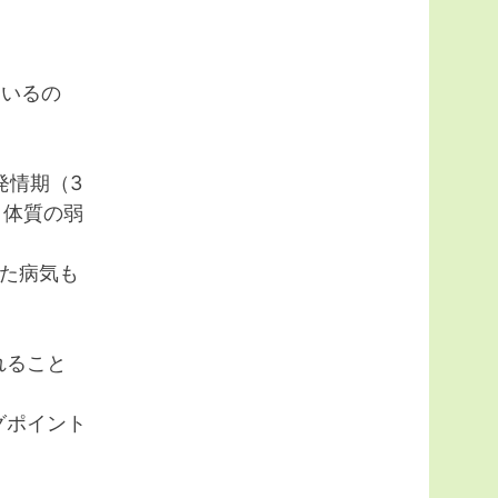
ているの
発情期（3
、体質の弱
た病気も
れること
グポイント