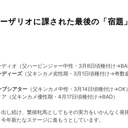
シーザリオに課された最後の「宿題
ーディオ（父ハービンジャー中性・3月8日頃種付け→BA
ンディーズ
（父キンカメ劣性期・3月1日頃種付け→奇数
ーブシアター
（父キンカメ中性・3月14日頃種付け→OK
リア（父キンカメ優性期・4月17日頃種付け→BAD）
を出し続け、繁殖牝馬としてもその実力をいかんなく発
、今年新たなステージに進もうとしています。