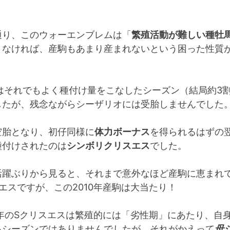
通り、このウォーエンブレムは「
繁殖活動が難しい種牡
まなければ、産駒もあまり産まれないという困った性質
年はそれでもよく種付け量をこなしたシーズン（結局約3
したが、残念ながらシーザリオには受胎しませんでした
空胎となり、初仔同様に
体力ボーナス
を得られるはずの
種付けされたのは
シンボリクリスエス
でした。
活躍ぶりから見ると、それまで意外なほど産駒に恵まれ
エスですが、この2010年産駒は大当たり！
0年のSクリスエスは繁殖的には「劣性期」にあたり、自
るシーズンではありませんでしたが、それがかえって
母