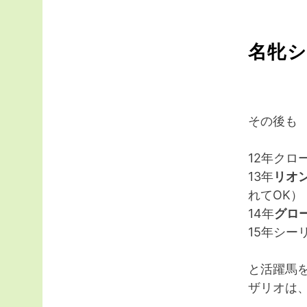
名牝
その後も
12年クロ
13年
リオ
れてOK）
14年
グロ
15年シー
と活躍馬
ザリオは