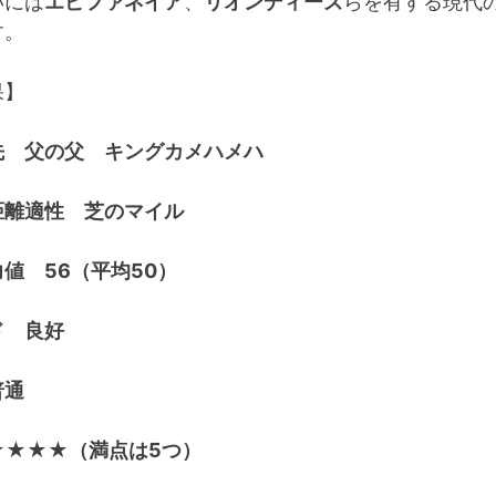
いには
エピファネイア
、
リオンディーズ
らを有する現代
す。
果】
先 父の父 キングカメハメハ
距離適性 芝のマイル
値 56（平均50）
ド 良好
普通
★★★★（満点は5つ）