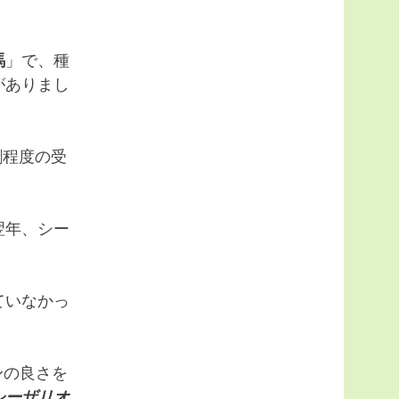
馬
」で、種
がありまし
割程度の受
。
翌年、シー
ていなかっ
身の良さを
シーザリオ