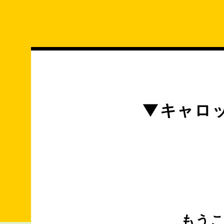
コ
ン
テ
ン
ツ
へ
ス
キ
▼キャロッ
ッ
プ
もう