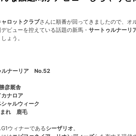
キャロットクラブ
さんに順番が回ってきましたので、オ
週デビューを控えている話題の新馬・
サートゥルナーリ
ましょう。
ルナーリア No.52
居勝彦厩舎
ドカナロア
ペシャルウィーク
生まれ 鹿毛
G1ウィナーである
シーザリオ
。