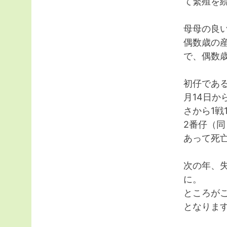
て繁殖を
母母の良い
偶数歳の
で、偶数
初仔であ
月14日か
さから1戦
2番仔（
あって死
次の年、
に。
ところが
となりま