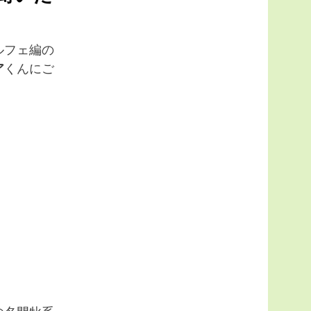
ルフェ編の
ア
くんにご