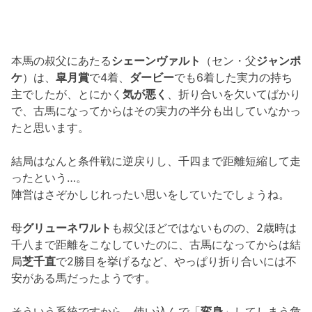
本馬の叔父にあたる
シェーンヴァルト
（セン・父
ジャンポ
ケ
）は、
皐月賞
で4着、
ダービー
でも6着した実力の持ち
主でしたが、とにかく
気が悪く
、折り合いを欠いてばかり
で、古馬になってからはその実力の半分も出していなかっ
たと思います。
結局はなんと条件戦に逆戻りし、千四まで距離短縮して走
ったという…。
陣営はさぞかしじれったい思いをしていたでしょうね。
母
グリューネワルト
も叔父ほどではないものの、2歳時は
千八まで距離をこなしていたのに、古馬になってからは結
局
芝千直
で2勝目を挙げるなど、やっぱり折り合いには不
安がある馬だったようです。
そういう系統ですから、使い込んで「
変身
」してしまう危