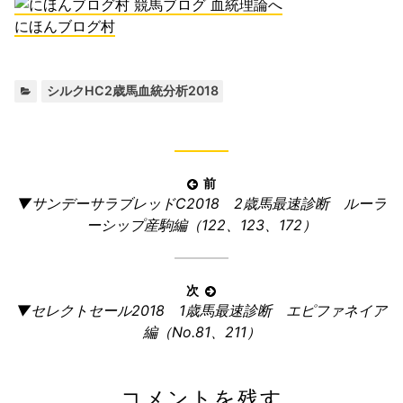
にほんブログ村
カ
シルクHC2歳馬血統分析2018
テ
ゴ
リ
ー:
投
前
前
▼サンデーサラブレッドC2018 2歳馬最速診断 ルーラ
稿
の
ーシップ産駒編（122、123、172）
ナ
記
ビ
事:
ゲ
次
ー
次
▼セレクトセール2018 1歳馬最速診断 エピファネイア
の
シ
編（No.81、211）
記
ョ
事:
ン
コメントを残す