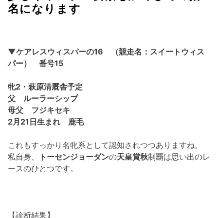
名になります
▼ケアレスウィスパーの16 （競走名：スイートウィス
パー） 番号15
牝2・萩原清厩舎予定
父 ルーラーシップ
母父 フジキセキ
2月21日生まれ 鹿毛
これもすっかり名牝系として認知されつつありますね。
私自身、
トーセンジョーダン
の
天皇賞秋
制覇は思い出のレ
ースのひとつです。
【診断結果】