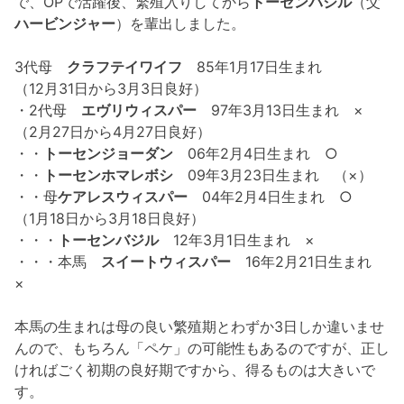
で、OPで活躍後、繁殖入りしてから
トーセンバジル
（父
ハービンジャー
）を輩出しました。
3代母
クラフテイワイフ
85年1月17日生まれ
（12月31日から3月3日良好）
・2代母
エヴリウィスパー
97年3月13日生まれ ×
（2月27日から4月27日良好）
・・
トーセンジョーダン
06年2月4日生まれ ○
・・
トーセンホマレボシ
09年3月23日生まれ （×）
・・母
ケアレスウィスパー
04年2月4日生まれ ○
（1月18日から3月18日良好）
・・・
トーセンバジル
12年3月1日生まれ ×
・・・本馬
スイートウィスパー
16年2月21日生まれ
×
本馬の生まれは母の良い繁殖期とわずか3日しか違いませ
んので、もちろん「ペケ」の可能性もあるのですが、正し
ければごく初期の良好期ですから、得るものは大きいで
す。