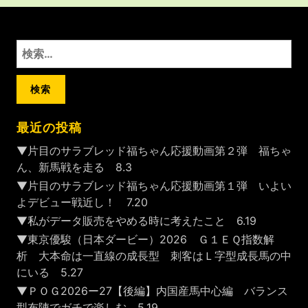
検
索:
最近の投稿
▼片目のサラブレッド福ちゃん応援動画第２弾 福ちゃ
ん、新馬戦を走る 8.3
▼片目のサラブレッド福ちゃん応援動画第１弾 いよい
よデビュー戦近し！ 7.20
▼私がデータ販売をやめる時に考えたこと 6.19
▼東京優駿（日本ダービー）2026 Ｇ１ＥＱ指数解
析 大本命は一直線の成長型 刺客はＬ字型成長馬の中
にいる 5.27
▼ＰＯＧ2026ー27【後編】内国産馬中心編 バランス
型布陣でガチで楽しむ 5.19