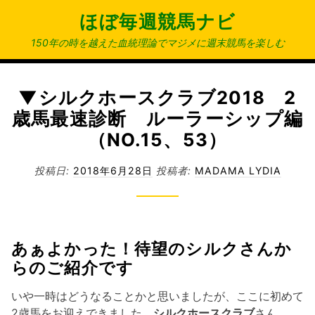
コ
ほぼ毎週競馬ナビ
ン
テ
150年の時を越えた血統理論でマジメに週末競馬を楽しむ
ン
ツ
へ
▼シルクホースクラブ2018 2
ス
歳馬最速診断 ルーラーシップ編
キ
（NO.15、53）
ッ
プ
投稿日:
2018年6月28日
投稿者:
MADAMA LYDIA
あぁよかった！待望のシルクさんか
らのご紹介です
いや一時はどうなることかと思いましたが、ここに初めて
2歳馬をお迎えできました、
シルクホースクラブ
さん。