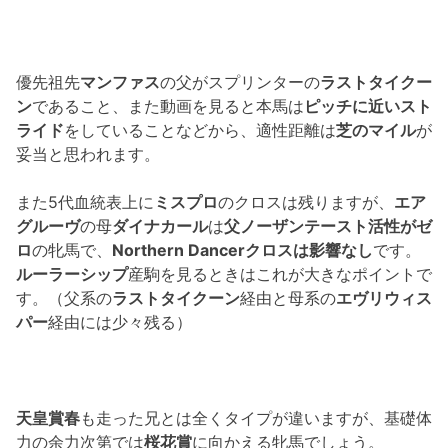
優先祖先
マンファス
の父がスプリンターの
ラストタイクー
ン
であること、また動画を見ると本馬は
ピッチに近いスト
ライド
をしていることなどから、適性距離は
芝のマイル
が
妥当と思われます。
また5代血統表上に
ミスプロ
のクロスは残りますが、
エア
グルーヴ
の母
ダイナカール
は
父ノーザンテースト活性がゼ
ロ
の牝馬で、
Northern Dancerクロスは影響なし
です。
ルーラーシップ
産駒を見るときはこれが大きなポイントで
す。（父系の
ラストタイクーン
経由と母系の
エヴリウィス
パー
経由には少々残る）
天皇賞春
も走った兄とは全くタイプが違いますが、基礎体
力の余力次第では
桜花賞
に向かえる牝馬でしょう。