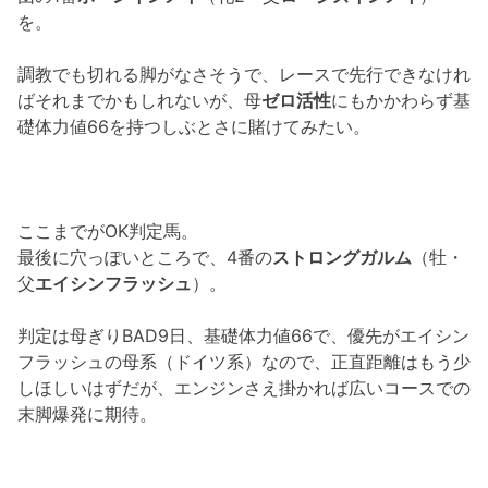
を。
調教でも切れる脚がなさそうで、レースで先行できなけれ
ばそれまでかもしれないが、母
ゼロ活性
にもかかわらず基
礎体力値66を持つしぶとさに賭けてみたい。
ここまでがOK判定馬。
最後に穴っぽいところで、4番の
ストロングガルム
（牡・
父
エイシンフラッシュ
）。
判定は母ぎりBAD9日、基礎体力値66で、優先がエイシン
フラッシュの母系（ドイツ系）なので、正直距離はもう少
しほしいはずだが、エンジンさえ掛かれば広いコースでの
末脚爆発に期待。