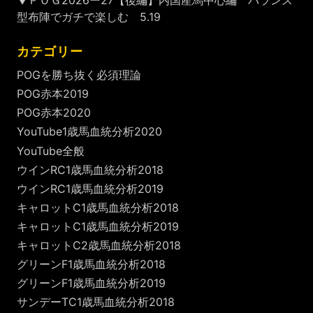
型布陣でガチで楽しむ 5.19
カテゴリー
POGを勝ち抜く必須理論
POG赤本2019
POG赤本2020
YouTube1歳馬血統分析2020
YouTube全般
ウインRC1歳馬血統分析2018
ウインRC1歳馬血統分析2019
キャロットC1歳馬血統分析2018
キャロットC1歳馬血統分析2019
キャロットC2歳馬血統分析2018
グリーンF1歳馬血統分析2018
グリーンF1歳馬血統分析2019
サンデーTC1歳馬血統分析2018