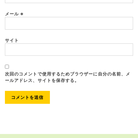
メール
※
サイト
次回のコメントで使用するためブラウザーに自分の名前、メ
ールアドレス、サイトを保存する。