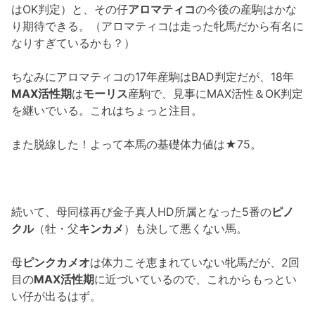
はOK判定）と、その仔
アロマティコ
の今後の産駒はかな
り期待できる。（アロマティコは走った牝馬だから有名に
なりすぎているかも？）
ちなみにアロマティコの17年産駒はBAD判定だが、18年
MAX活性期
は
モーリス
産駒で、見事にMAX活性＆OK判定
を継いでいる。これはちょっと注目。
また脱線した！よって本馬の基礎体力値は★75。
続いて、母同様再び金子真人HD所属となった5番の
ピノ
クル
（牡・父
キンカメ
）も決して悪くない馬。
母
ピンクカメオ
は体力こそ恵まれていない牝馬だが、2回
目の
MAX活性期
に近づいているので、これからもっとい
い仔が出るはず。