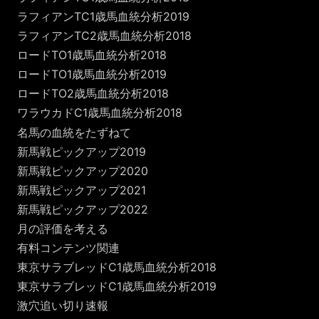
ラフィアンTC1歳馬血統分析2019
ラフィアンTC2歳馬血統分析2018
ロードTO1歳馬血統分析2018
ロードTO1歳馬血統分析2019
ロードTO2歳馬血統分析2018
ワラウカドC1歳馬血統分析2018
名馬の血統をたずねて
新馬戦ピックアップ2019
新馬戦ピックアップ2020
新馬戦ピックアップ2021
新馬戦ピックアップ2022
月の評価を考える
有料コンテンツ関連
東京サラブレッドC1歳馬血統分析2018
東京サラブレッドC1歳馬血統分析2019
激穴追い切り速報