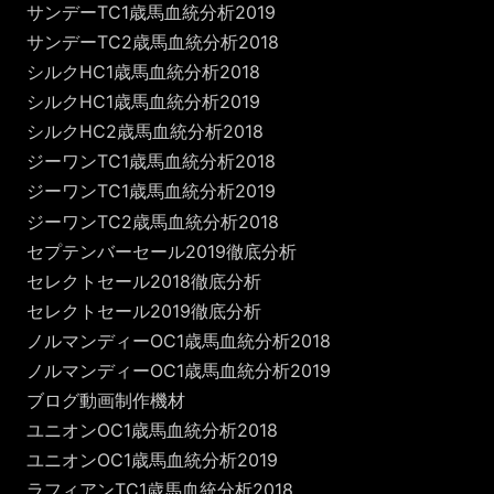
サンデーTC1歳馬血統分析2019
サンデーTC2歳馬血統分析2018
シルクHC1歳馬血統分析2018
シルクHC1歳馬血統分析2019
シルクHC2歳馬血統分析2018
ジーワンTC1歳馬血統分析2018
ジーワンTC1歳馬血統分析2019
ジーワンTC2歳馬血統分析2018
セプテンバーセール2019徹底分析
セレクトセール2018徹底分析
セレクトセール2019徹底分析
ノルマンディーOC1歳馬血統分析2018
ノルマンディーOC1歳馬血統分析2019
ブログ動画制作機材
ユニオンOC1歳馬血統分析2018
ユニオンOC1歳馬血統分析2019
ラフィアンTC1歳馬血統分析2018