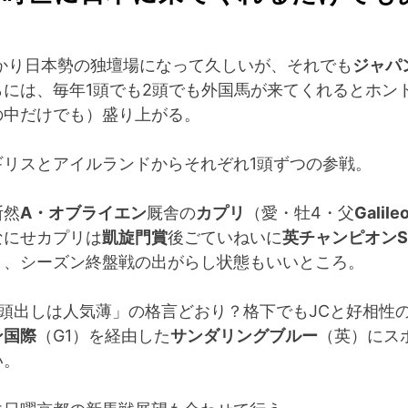
っかり日本勢の独壇場になって久しいが、それでも
ジャパ
らには、毎年1頭でも2頭でも外国馬が来てくれるとホン
の中だけでも）盛り上がる。
ギリスとアイルランドからそれぞれ1頭ずつの参戦。
断然
A・オブライエン
厩舎の
カプリ
（愛・牡4・父
Galile
なにせカプリは
凱旋門賞
後ごていねいに
英チャンピオンS
り、シーズン終盤戦の出がらし状態もいいところ。
2頭出しは人気薄」の格言どおり？格下でもJCと好相性
ン国際
（G1）を経由した
サンダリングブルー
（英）にス
い。