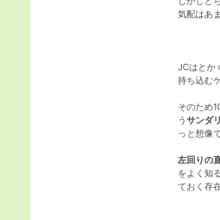
しかしど
気配はあ
JCはとか
持ち込む
そのため1
う
サンダ
っと想像
左回りの
をよく知
ておく存