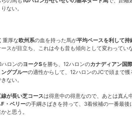
ちらの馬も
10ハロンがせいぜいの基本ダート馬
で、距離
まりない。
く重厚な
欧州系
の血を持った馬が
平均ペースを利して持
ケースが目立ち、これは今も昔も傾向として変わってい
0ハロンの
ヨークS
を勝ち、12ハロンの
カナディアン国
リングブルー
の適性からして、12ハロンのJCで頭まで獲
できない。
直線が長い芝コース
は得意中の得意なので、あとは真ん
る
F・ベリー
の手綱さばきを持って、3着候補の一番最後
在かと思う。