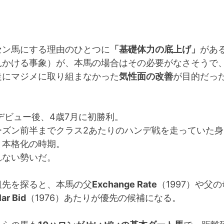
セン馬にする理由のひとつに
「基礎体力の底上げ」
があ
見かける事象）が、本馬の場合はその必要がなさそうで
走にマジメに取り組まなかった
気性面の改善
が目的だっ
デビュー後、4歳7月に初勝利。
ーズン前半までクラス2あたりのハンデ戦を走っていた身
と本格化の時期。
れない勢いだ。
祖先を探ると、本馬の父
Exchange Rate
（1997）や父
ar Bid
（1976）あたりが優先の候補になる。