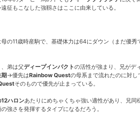
外遠征もこなした強靱さはここに由来している。
母の11歳時産駒で、基礎体力は64にダウン（まだ優秀
り、弟は父
ディープインパクト
の活性が強まり、兄がデ
性期
→優先は
Rainbow Quest
の母系まで流れたのに対し
Quest
そのもので優先が止まっている。
12ハロン
あたりにめちゃくちゃ強い適性があり、兄同
類の強さを発揮するタイプになるだろう。