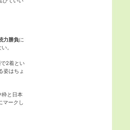
延びていい
続力勝負
に
ない。
際
で2着とい
る姿はちょ
中枠と日本
にマークし