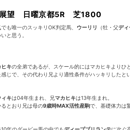
展望 日曜京都5R 芝1800
気でも唯一のスッキリOK判定馬、
ウーリリ
（牡・父
ディ
いいと思う。
カヒキ
の全弟であるが、スケール的にはマカヒキよりひ
た感じで、その代わり兄より適性条件がハッキリしたと
ウィキ
は04年生まれ、兄
マカヒキ
は13年生まれ。
かるとおり兄は母の
9歳時MAX活性産駒
で、基礎体力は
10年のダービー馬の中でも
ディープブリランテ
に次ぐ