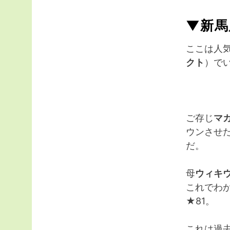
▼新馬
ここは人
クト
）で
ご存じ
マ
ウンさせ
だ。
母
ウィキ
これでわ
★81。
これは過去