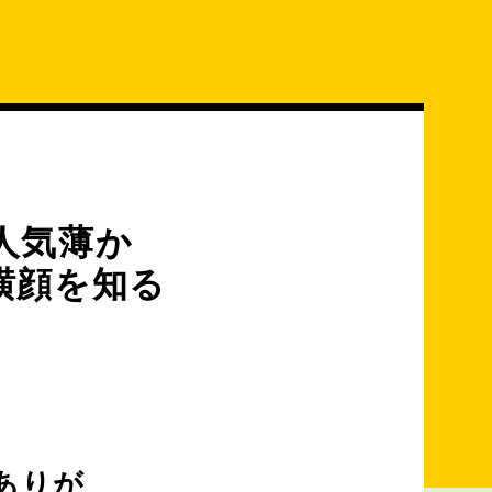
人気薄か
横顔を知る
ありが