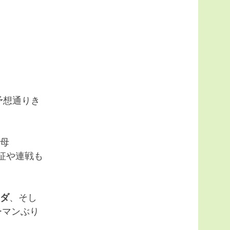
予想通りき
代母
征や連戦も
ダ
、そし
ーマンぶり