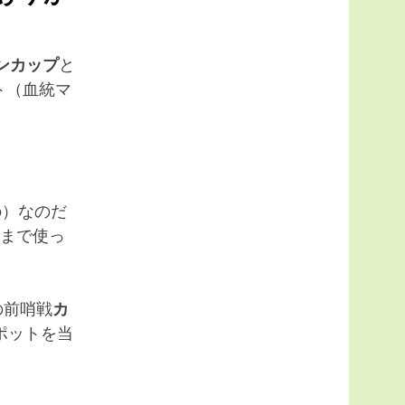
ンカップ
と
ト（血統マ
o
）なのだ
まで使っ
の前哨戦
カ
ポットを当