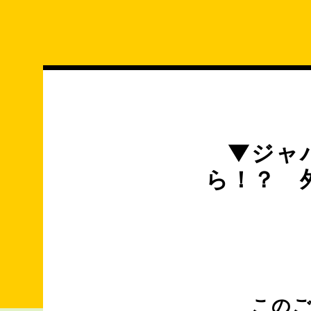
コ
ン
テ
ン
ツ
へ
ス
キ
▼ジャ
ッ
ら！？ 
プ
この