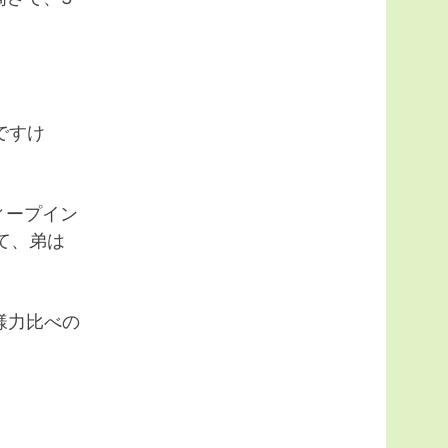
ですけ
ィープイン
て、弟は
様力比べの