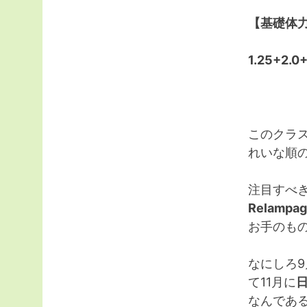
【基礎体
1.25+2.
このクラ
れいな順
注目すべ
Relampag
お手のも
なにしろ9
て11月に
なんであ