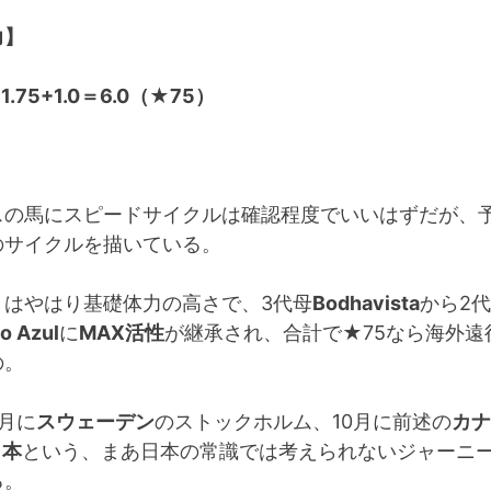
力】
0+1.75+1.0＝6.0（★75）
スの馬にスピードサイクルは確認程度でいいはずだが、
のサイクルを描いている。
きはやはり基礎体力の高さで、3代母
Bodhavista
から2
o Azul
に
MAX活性
が継承され、合計で★75なら海外遠
の。
月に
スウェーデン
のストックホルム、10月に前述の
カナ
日本
という、まあ日本の常識では考えられないジャーニ
る。