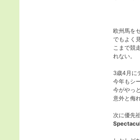
欧州馬を
でもよく
こまで競
れない。
3歳4月に
今年もシ
今がやっ
意外と侮
次に優先
Spectacul