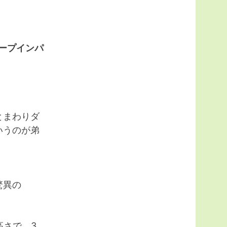
ープインパ
とまわりダ
いうのが弟
驚異の
高さで、3