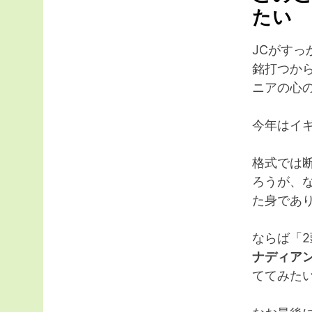
たい
JCがす
銘打つか
ニアの心
今年はイ
格式では
ろうが、
た身であ
ならば「
ナディア
ててみた