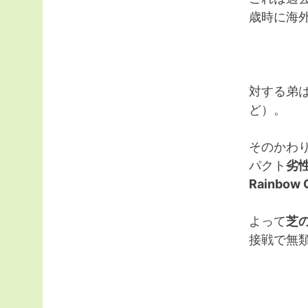
歳時に海
対する弟は
ど）。
そのかわ
パクト
劣
Rainbow 
よって
芝の
接戦で無