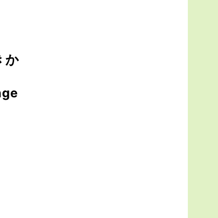
きか
ge