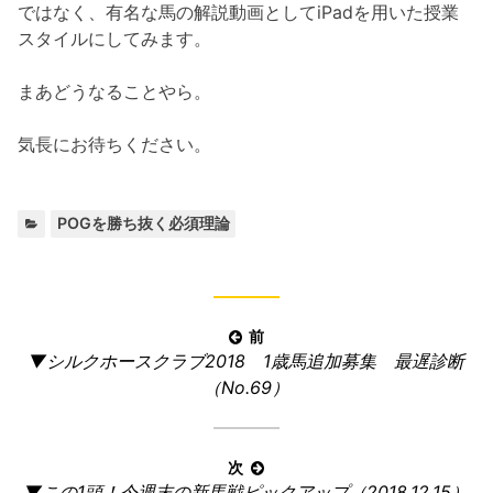
ではなく、有名な馬の解説動画としてiPadを用いた授業
スタイルにしてみます。
まあどうなることやら。
気長にお待ちください。
カ
POGを勝ち抜く必須理論
テ
ゴ
リ
ー:
投
前
前
▼シルクホースクラブ2018 1歳馬追加募集 最遅診断
稿
の
（No.69）
ナ
記
ビ
事:
ゲ
次
ー
次
▼この1頭！今週末の新馬戦ピックアップ（2018.12.15）