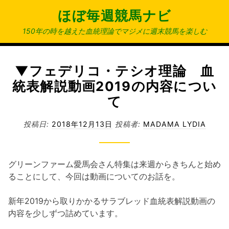
コ
ほぼ毎週競馬ナビ
ン
テ
150年の時を越えた血統理論でマジメに週末競馬を楽しむ
ン
ツ
へ
▼フェデリコ・テシオ理論 血
ス
統表解説動画2019の内容につい
キ
て
ッ
プ
投稿日:
2018年12月13日
投稿者:
MADAMA LYDIA
グリーンファーム愛馬会さん特集は来週からきちんと始め
ることにして、今回は動画についてのお話を。
新年2019から取りかかるサラブレッド血統表解説動画の
内容を少しずつ詰めています。