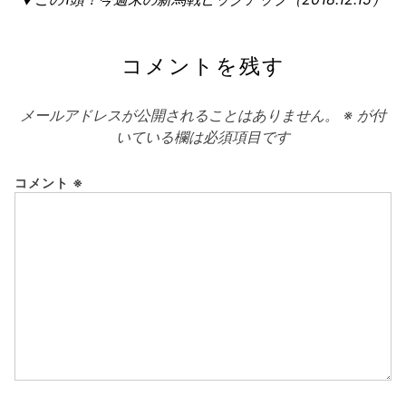
の
シ
記
ョ
コメントを残す
事:
ン
メールアドレスが公開されることはありません。
※
が付
いている欄は必須項目です
コメント
※