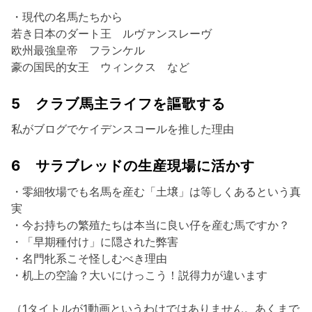
・現代の名馬たちから
若き日本のダート王 ルヴァンスレーヴ
欧州最強皇帝 フランケル
豪の国民的女王 ウィンクス など
5 クラブ馬主ライフを謳歌する
私がブログでケイデンスコールを推した理由
6 サラブレッドの生産現場に活かす
・零細牧場でも名馬を産む「土壌」は等しくあるという真
実
・今お持ちの繁殖たちは本当に良い仔を産む馬ですか？
・「早期種付け」に隠された弊害
・名門牝系こそ怪しむべき理由
・机上の空論？大いにけっこう！説得力が違います
（1タイトルが1動画というわけではありません。あくまで