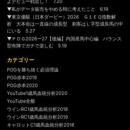
よデビュー戦近し！ 7.20
▼私がデータ販売をやめる時に考えたこと 6.19
▼東京優駿（日本ダービー）2026 Ｇ１ＥＱ指数解
析 大本命は一直線の成長型 刺客はＬ字型成長馬の中
にいる 5.27
▼ＰＯＧ2026ー27【後編】内国産馬中心編 バランス
型布陣でガチで楽しむ 5.19
カテゴリー
POGを勝ち抜く必須理論
POG赤本2019
POG赤本2020
YouTube1歳馬血統分析2020
YouTube全般
ウインRC1歳馬血統分析2018
ウインRC1歳馬血統分析2019
キャロットC1歳馬血統分析2018