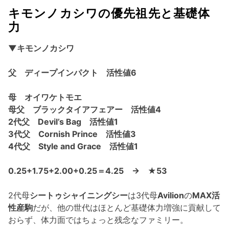
キモンノカシワの優先祖先と基礎体
力
▼キモンノカシワ
父 ディープインパクト 活性値6
母 オイワケトモエ
母父 ブラックタイアフェアー 活性値4
2代父 Devil’s Bag 活性値1
3代父 Cornish Prince 活性値3
4代父 Style and Grace 活性値1
0.25+1.75+2.00+0.25＝4.25 → ★53
2代母
シートゥシャイニングシー
は3代母
Avilion
の
MAX活
性産駒
だが、他の世代はほとんど基礎体力増強に貢献して
おらず、体力面ではちょっと残念なファミリー。