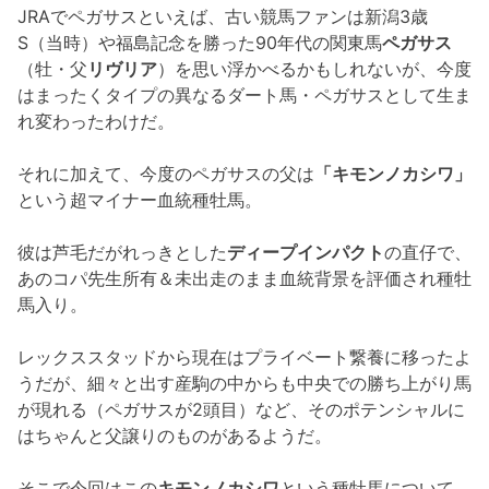
JRAでペガサスといえば、古い競馬ファンは新潟3歳
S（当時）や福島記念を勝った90年代の関東馬
ペガサス
（牡・父
リヴリア
）を思い浮かべるかもしれないが、今度
はまったくタイプの異なるダート馬・ペガサスとして生ま
れ変わったわけだ。
それに加えて、今度のペガサスの父は
「キモンノカシワ」
という超マイナー血統種牡馬。
彼は芦毛だがれっきとした
ディープインパクト
の直仔で、
あのコパ先生所有＆未出走のまま血統背景を評価され種牡
馬入り。
レックススタッドから現在はプライベート繋養に移ったよ
うだが、細々と出す産駒の中からも中央での勝ち上がり馬
が現れる（ペガサスが2頭目）など、そのポテンシャルに
はちゃんと父譲りのものがあるようだ。
そこで今回はこの
キモンノカシワ
という種牡馬について、