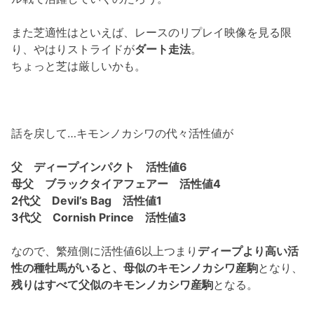
また芝適性はといえば、レースのリプレイ映像を見る限
り、やはりストライドが
ダート走法
。
ちょっと芝は厳しいかも。
話を戻して…キモンノカシワの代々活性値が
父 ディープインパクト 活性値6
母父 ブラックタイアフェアー 活性値4
2代父 Devil’s Bag 活性値1
3代父 Cornish Prince 活性値3
なので、繁殖側に活性値6以上つまり
ディープより高い活
性の種牡馬がいると、母似のキモンノカシワ産駒
となり、
残りはすべて父似のキモンノカシワ産駒
となる。