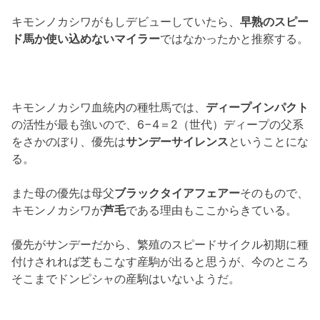
キモンノカシワがもしデビューしていたら、
早熟のスピー
ド馬か使い込めないマイラー
ではなかったかと推察する。
キモンノカシワ血統内の種牡馬では、
ディープインパクト
の活性が最も強いので、6−4＝2（世代）ディープの父系
をさかのぼり、優先は
サンデーサイレンス
ということにな
る。
また母の優先は母父
ブラックタイアフェアー
そのもので、
キモンノカシワが
芦毛
である理由もここからきている。
優先がサンデーだから、繁殖のスピードサイクル初期に種
付けされれば芝もこなす産駒が出ると思うが、今のところ
そこまでドンピシャの産駒はいないようだ。