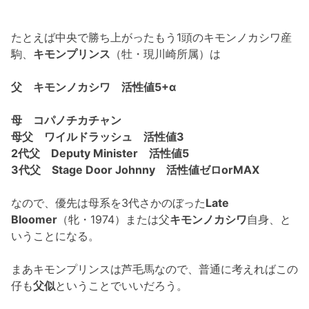
たとえば中央で勝ち上がったもう1頭のキモンノカシワ産
駒、
キモンプリンス
（牡・現川崎所属）は
父 キモンノカシワ 活性値5+α
母 コパノチカチャン
母父 ワイルドラッシュ 活性値3
2代父 Deputy Minister 活性値5
3代父 Stage Door Johnny 活性値ゼロorMAX
なので、優先は母系を3代さかのぼった
Late
Bloomer
（牝・1974）または父
キモンノカシワ
自身、と
いうことになる。
まあキモンプリンスは芦毛馬なので、普通に考えればこの
仔も
父似
ということでいいだろう。