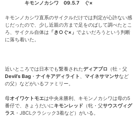
キモンノカシワ 09.5.7 ぐ×
キモンノカシワ直系のサイクルだけでは判定が心許ない感
じだったので、少し近親の方まで足をのばして調べたとこ
ろ、サイクル自体は
「き○ぐ×」
でよいだろうという判断
に落ち着いた。
近いところでは日本でも繋養された
ディアブロ
（牡・父
Devil’s Bag
・
ナイキアディライト
、
マイネサマンサ
など
の父）などがいるファミリー。
母
オイワケトモエ
は中央未勝利、キモンノカシワは母の5
番仔で、きょうだいに
キモンレッド
（牝・父
サウスヴィグ
ラス
・JBCLクラシック3着など）がいる。