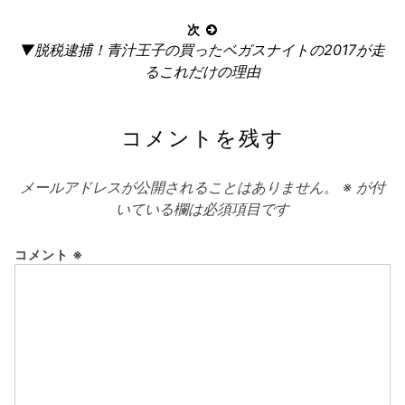
事:
ゲ
次
ー
次
▼脱税逮捕！青汁王子の買ったベガスナイトの2017が走
の
シ
るこれだけの理由
記
ョ
事:
ン
コメントを残す
メールアドレスが公開されることはありません。
※
が付
いている欄は必須項目です
コメント
※