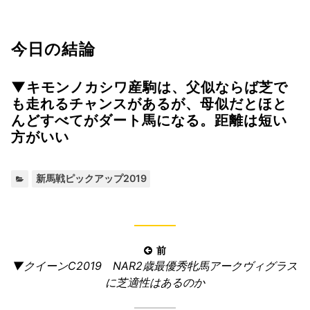
今日の結論
▼キモンノカシワ産駒は、父似ならば芝で
も走れるチャンスがあるが、母似だとほと
んどすべてがダート馬になる。距離は短い
方がいい
カ
新馬戦ピックアップ2019
テ
ゴ
リ
ー:
投
前
前
▼クイーンC2019 NAR2歳最優秀牝馬アークヴィグラス
稿
の
に芝適性はあるのか
ナ
記
ビ