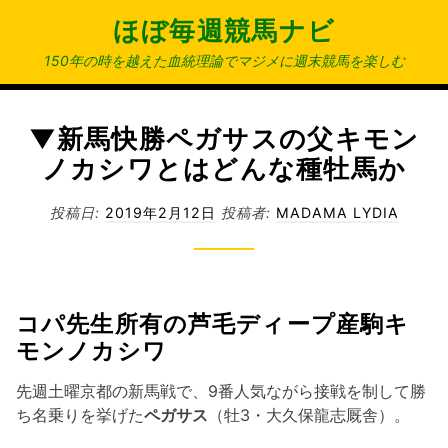
コ
ほぼ毎週競馬ナビ
ン
テ
150年の時を越えた血統理論でマジメに週末競馬を楽しむ
ン
ツ
へ
▼新馬快勝ペガサスの父キモン
ス
ノカシワとはどんな種牡馬か
キ
ッ
投稿日:
2019年2月12日
投稿者:
MADAMA LYDIA
プ
コパ先生所有の芦毛ディープ産駒キ
モンノカシワ
先週土曜京都の新馬戦で、9番人気ながら接戦を制して勝
ち名乗りを挙げた
ペガサス
（牡3・大久保龍志厩舎）。