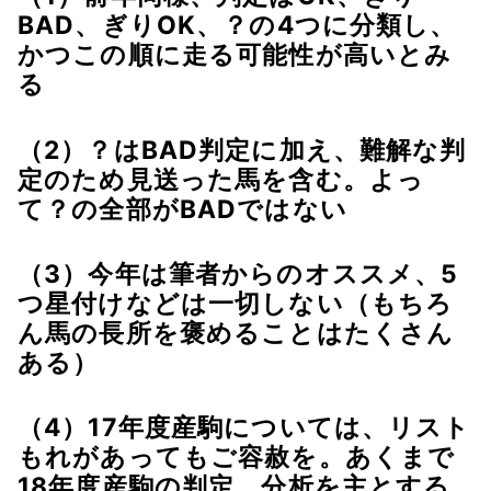
BAD、ぎりOK、？の4つに分類し、
かつこの順に走る可能性が高いとみ
る
（2）？はBAD判定に加え、難解な判
定のため見送った馬を含む。よっ
て？の全部がBADではない
（3）今年は筆者からのオススメ、5
つ星付けなどは一切しない（もちろ
ん馬の長所を褒めることはたくさん
ある）
（4）17年度産駒については、リスト
もれがあってもご容赦を。あくまで
18年度産駒の判定、分析を主とする