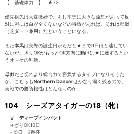
【 基礎体力 】 ★72
優先祖先は大変微妙で、もし本馬に大きな流星があって反
対に脚には白が全くないなどの特徴があれば、それは母似
（芝ダート兼用）だということになる。
また本馬は実際の誕生日からだと★まで9日ほど達してい
ないが、ぎりOKがもっとOK方向に動けば★に達するとい
うオマケの判断。
母似だと切れより総合力で勝負するタイプになりそうだ
が、こちらも
Northern Dancer
はかなり濃く残るので、
実戦での勝負根性はどんなものか。
104 シーズアタイガーの18（牝）
父
ディープインパクト
→ぎりOK10日
−15日 3番仔