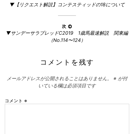
前
▼【リクエスト解説】コンテスティッドの18について
稿
の
ナ
記
ビ
事:
次
ゲ
次
▼サンデーサラブレッドC2019 1歳馬最速解説 関東編
ー
の
（No.114〜124）
記
シ
事:
ョ
コメントを残す
ン
メールアドレスが公開されることはありません。
※
が付
いている欄は必須項目です
コメント
※