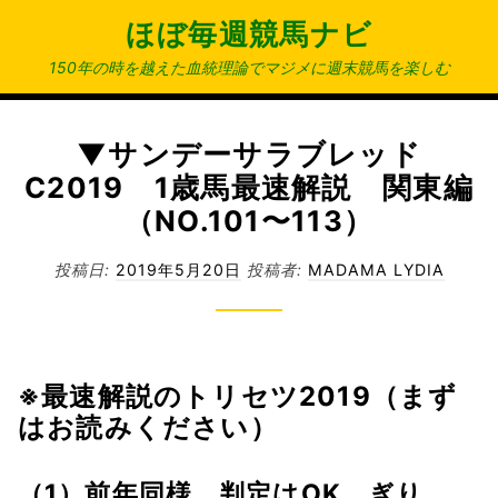
コ
ほぼ毎週競馬ナビ
ン
テ
150年の時を越えた血統理論でマジメに週末競馬を楽しむ
ン
ツ
へ
▼サンデーサラブレッド
ス
C2019 1歳馬最速解説 関東編
キ
（NO.101〜113）
ッ
プ
投稿日:
2019年5月20日
投稿者:
MADAMA LYDIA
※最速解説のトリセツ2019（まず
はお読みください）
（1）前年同様、判定はOK、ぎり