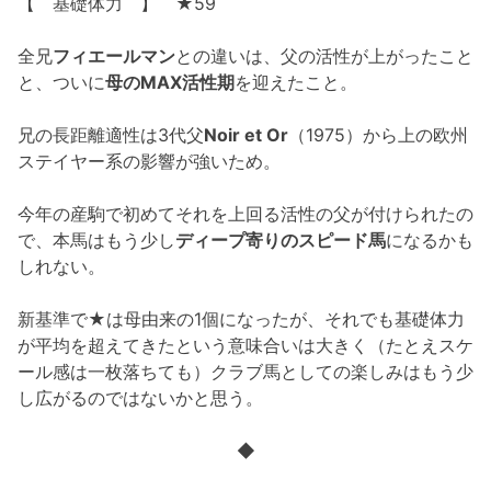
【 基礎体力 】 ★59
全兄
フィエールマン
との違いは、父の活性が上がったこと
と、ついに
母のMAX活性期
を迎えたこと。
兄の長距離適性は3代父
Noir et Or
（1975）から上の欧州
ステイヤー系の影響が強いため。
今年の産駒で初めてそれを上回る活性の父が付けられたの
で、本馬はもう少し
ディープ寄りのスピード馬
になるかも
しれない。
新基準で★は母由来の1個になったが、それでも基礎体力
が平均を超えてきたという意味合いは大きく（たとえスケ
ール感は一枚落ちても）クラブ馬としての楽しみはもう少
し広がるのではないかと思う。
◆