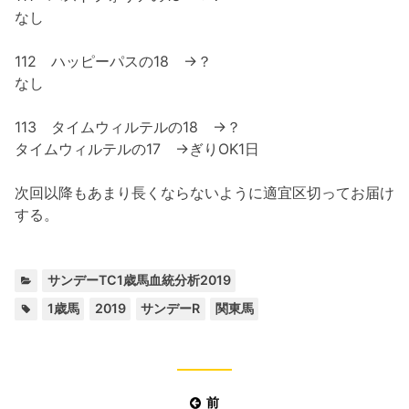
なし
112 ハッピーパスの18 →？
なし
113 タイムウィルテルの18 →？
タイムウィルテルの17 →ぎりOK1日
次回以降もあまり長くならないように適宜区切ってお届け
する。
カ
サンデーTC1歳馬血統分析2019
テ
タ
,
,
,
1歳馬
2019
サンデーR
関東馬
ゴ
グ:
リ
ー:
投
前