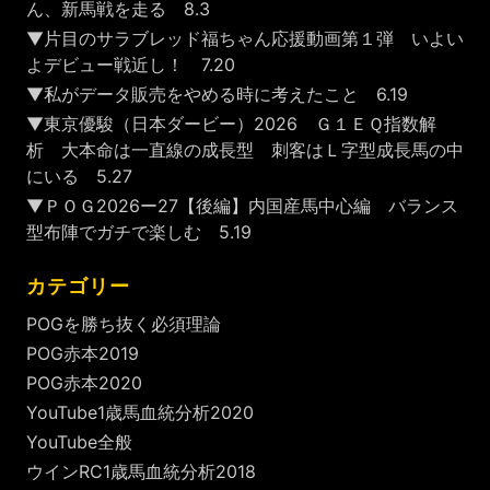
ん、新馬戦を走る 8.3
▼片目のサラブレッド福ちゃん応援動画第１弾 いよい
よデビュー戦近し！ 7.20
▼私がデータ販売をやめる時に考えたこと 6.19
▼東京優駿（日本ダービー）2026 Ｇ１ＥＱ指数解
析 大本命は一直線の成長型 刺客はＬ字型成長馬の中
にいる 5.27
▼ＰＯＧ2026ー27【後編】内国産馬中心編 バランス
型布陣でガチで楽しむ 5.19
カテゴリー
POGを勝ち抜く必須理論
POG赤本2019
POG赤本2020
YouTube1歳馬血統分析2020
YouTube全般
ウインRC1歳馬血統分析2018