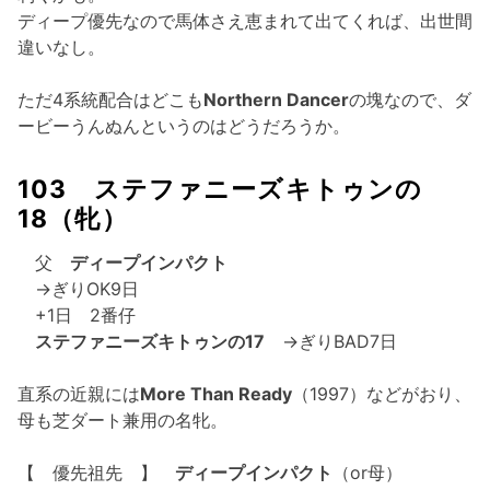
ディープ優先なので馬体さえ恵まれて出てくれば、出世間
違いなし。
ただ4系統配合はどこも
Northern Dancer
の塊なので、ダ
ービーうんぬんというのはどうだろうか。
103 ステファニーズキトゥンの
18（牝）
父
ディープインパクト
→ぎりOK9日
+1日 2番仔
ステファニーズキトゥンの17
→ぎりBAD7日
直系の近親には
More Than Ready
（1997）などがおり、
母も芝ダート兼用の名牝。
【 優先祖先 】
ディープインパクト
（or母）