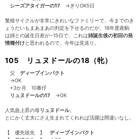
シーズアタイガーの17
→ぎりOK5日
繁殖サイクルが非常にきれいなファミリーで、今までのき
ょうだいもまあまあの判定を下せるのだが、18年度産駒
は姉との誕生日差が−15日で、これは
姉誕生後の初回の発
情種付け
と思われるので、今年は見送り。
105 リュヌドールの18（牝）
父
ディープインパクト
→OK
+3か月 10番仔
リュヌドールの17
→OK
人気急上昇の母
リュヌドール
。
とにかく丈夫にさえ生まれてくれれば活躍は間違いなし。
【 優先祖先 】
ディープインパクト