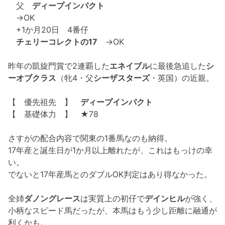
父
ディープインパクト
→OK
+1か月20日 4番仔
チェリーコレクトの17
→OK
昨年の凱旋門賞で2連覇した
エネイブル
に最後急追した
シ
ーオブクラス
（牝4・父
シーザスターズ
・英国）の近親。
【 優先祖先 】
ディープインパクト
【 基礎体力 】 ★78
さすがの配合内容で関東の1番馬なのも納得。
17年産と誕生日が1か月以上離れたが、これはもっけの幸
い。
でないと17年産馬とのダブルOK判定はあり得なかった。
全姉
ダノングレース
は実質上の初仔で
デインヒル
が強く、
小柄なスピード馬だったが、本馬はもう少し距離に融通が
利くかも。