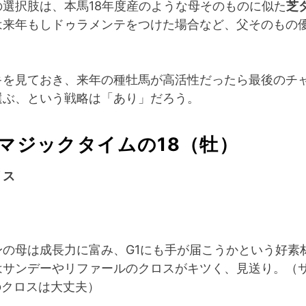
の選択肢は、本馬18年度産のような母そのものに似た
芝
は来年もしドゥラメンテをつけた場合など、父そのもの
キを見ておき、来年の種牡馬が高活性だったら最後のチ
選ぶ、という戦略は「あり」だろう。
 マジックタイムの18（牡）
リス
身の母は成長力に富み、G1にも手が届こうかという好素
はサンデーやリファールのクロスがキツく、見送り。（
toのクロスは大丈夫）