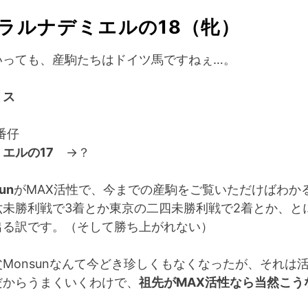
 ラルナデミエルの18（牝）
いっても、産駒たちはドイツ馬ですねぇ…。
リス
番仔
エルの17
→？
un
がMAX活性で、今までの産駒をご覧いただけばわか
六未勝利戦で3着とか東京の二四未勝利戦で2着とか、と
出る訳です。（そして勝ち上がれない）
Monsunなんて今どき珍しくもなくなったが、それは
だからうまくいくわけで、
祖先がMAX活性なら当然こう