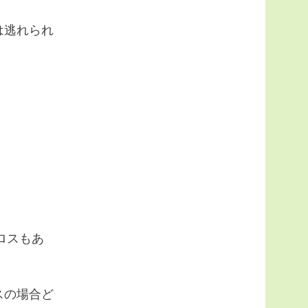
は逃れられ
ロスもあ
スの場合ど