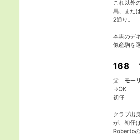
これ以外
馬、また
2通り。
本馬のデ
似産駒を
168
父
モー
→OK
初仔
クラブ出
が、初仔
Rober