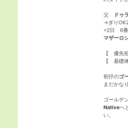
父
ドゥ
→ぎりOK
+2日 6
マザーロシ
【 優先
【 基礎体
初仔の
ゴ
まだかな
ゴールデ
Native
へ
い。