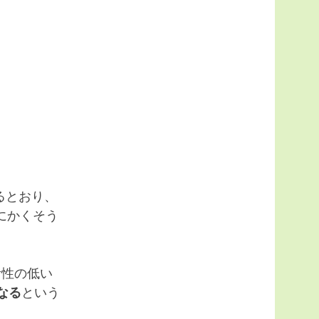
るとおり、
にかくそう
活性の低い
なる
という