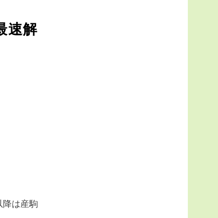
最速解
以降は産駒