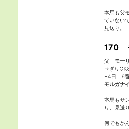
本馬も父
ていない
見送り。
170
父
モー
→ぎりOK
−4日 6
モルガナイ
本馬もサン
り、見送
何でもか