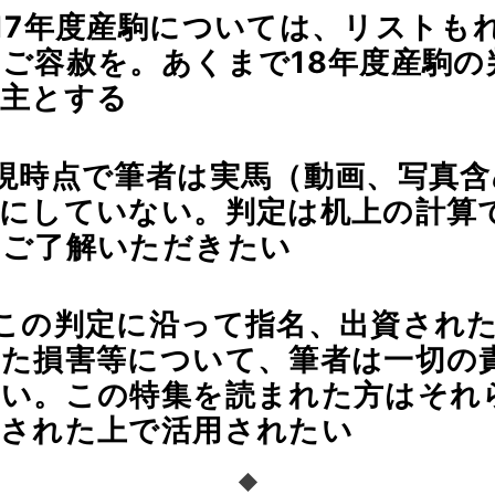
17年度産駒については、リストも
ご容赦を。あくまで18年度産駒の
を主とする
現時点で筆者は実馬（動画、写真含
目にしていない。判定は机上の計算
をご了解いただきたい
この判定に沿って指名、出資され
きた損害等について、筆者は一切の
ない。この特集を読まれた方はそれ
解された上で活用されたい
◆