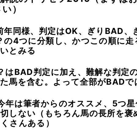
さい）
前年同様、判定はOK、ぎりBAD、
？の4つに分類し、かつこの順に走
高いとみる
？はBAD判定に加え、難解な判定
た馬を含む。よって全部がBADで
今年は筆者からのオススメ、5つ星
一切しない（もちろん馬の長所を褒
たくさんある）