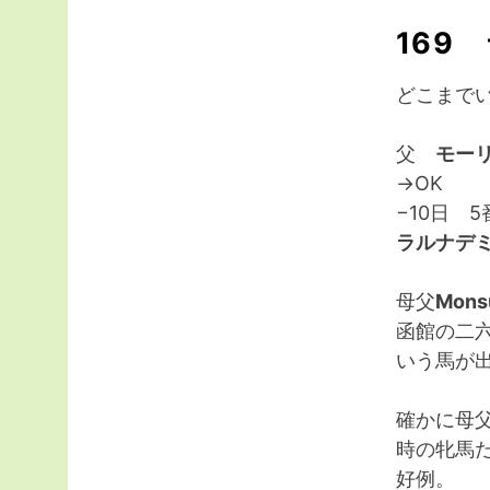
169
どこまで
父
モー
→OK
−10日 5
ラルナデミ
母父
Mons
函館の二
いう馬が
確かに母父
時の牝馬
好例。