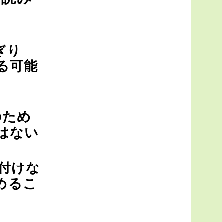
ぎり
る可能
のため
はない
付けな
めるこ