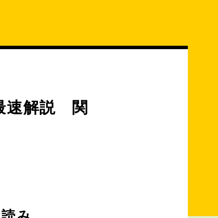
最速解説 関
お読み