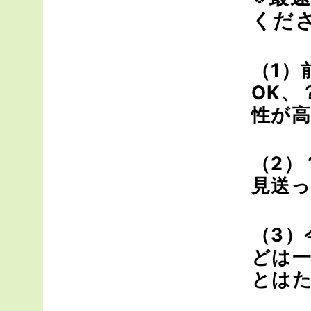
くだ
（1）
OK、
性が
（2）
見送っ
（3）
どは
とは