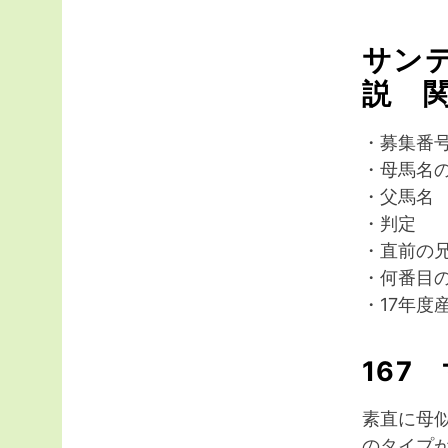
サンデ
説 
・募集
・母馬名の
・父馬名
・判定
・直前の
・何番目
・17年度
167
素直に母
のタイプ