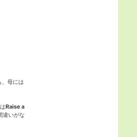
も、母には
は
Raise a
間違いがな