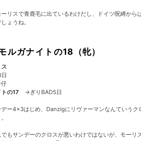
モーリスで青鹿毛に出ているわけだし、ドイツ呪縛から
でしょうね。
 モルガナイトの18（牝）
リス
8日
番仔
トの17
→ぎりBAD5日
デー4×3はじめ、Danzigにリヴァーマンなんていうク
り。
んでもサンデーのクロスが悪いわけではないが、モーリ