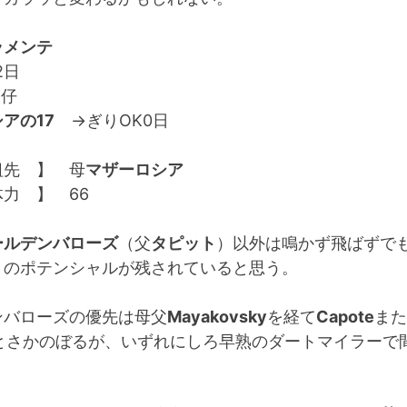
ラメンテ
2日
番仔
アの17
→ぎりOK0日
祖先 】 母
マザーロシア
力 】 66
ールデンバローズ
（父
タピット
）以外は鳴かず飛ばずで
りのポテンシャルが残されていると思う。
ンバローズの優先は母父
Mayakovsky
を経て
Capote
また
とさかのぼるが、いずれにしろ早熟のダートマイラーで