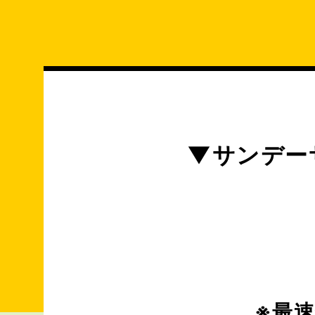
コ
ン
テ
ン
ツ
へ
ス
キ
▼サンデー
ッ
プ
※最速