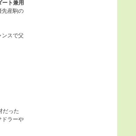
ダート兼用
優先産駒の
ャンスで父
材だった
サドラーや