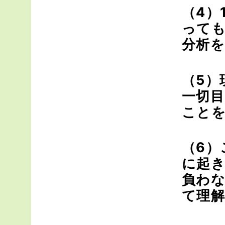
（4）
っても
分析
（5）
一切
こと
（6）
に起
負わ
て理