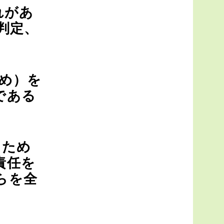
れがあ
判定、
め）を
である
たため
責任を
らを全