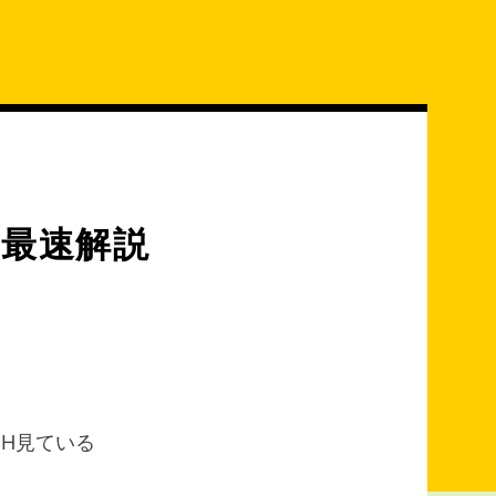
歳馬最速解説
H見ている