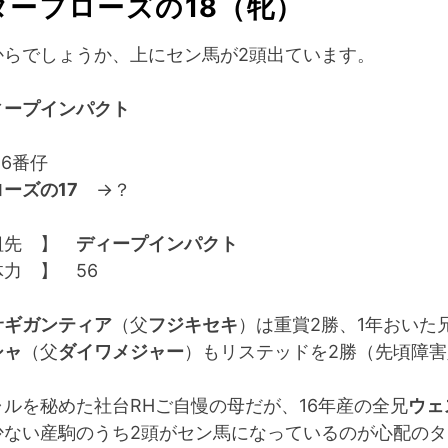
ターフローズの18（牝）
からでしょうか、上にセン馬が2頭出ています。
ィープインパクト
6番仔
ーズの17
→？
祖先 】
ディープインパクト
力 】 56
サギガンティア
（父
フジキセキ
）は重賞2勝、1年おいた
シャ
（父
ダイワメジャー
）もリステッドを2勝（先頃障
ルを秘めた社台RHご自慢の母だが、16年産の全兄
ウェ
少ない産駒のうち2頭がセン馬になっているのが心配のタ