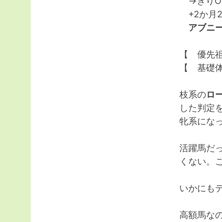
→ぎりO
+2か月2
アブニー
【 優先
【 基礎体
枝系の
ロ
した判定
牝系にな
活躍馬だ
くない。
いかにも
高額馬な