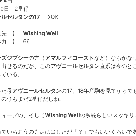
K4日
0日 2番仔
ルセルタンの17
→OK
祖先 】
Wishing Well
力 】 66
ーズジプシー
の方（
アマルフィコースト
など）ならかな
を出せるのだが、この
アヴニールセルタン
直系は今のと
っている。
った母
アヴニールセルタン
の17、18年産駒を見てからで
この仔もまだ2番仔だしね。
ディープの、そして
Wishing Well
の系統らしいスッキリ
のでいちおうの判定は出したが「？」でもいいくらいで