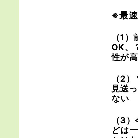
※最速
（1）
OK、
性が
（2）
見送っ
ない
（3）
どは