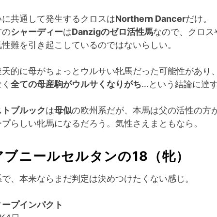
いに共通して発生するクロスは
Northern Dancer
だけ。
方の
シャーディー
は
Danzigのゼロ活性馬
なので、クロス
気性難を引き起こしているのではないらしい。
後天的に母がちょっとウルサい牝馬だった可能性があり
なく
全ての母産駒がウルサくなりがち
…という結論に達
ストブルック
は
母似
の欧州系だが、本馬は父の活性の方
ープらしい牝馬になるだろう。気性さえまともなら。
アブニールセルタンの18（牝）
系で、本来ならまだ判定は決めつけたくない感じ。
ィープインパクト