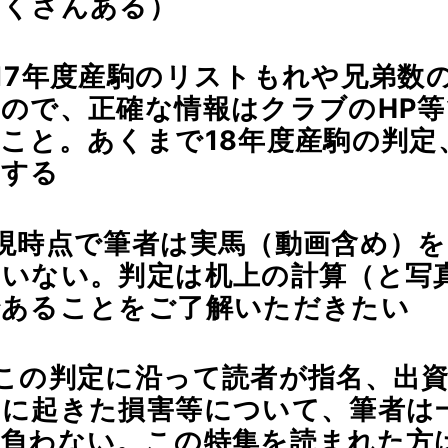
たくさんある）
17年度産駒のリストもれや兄弟数
ので、正確な情報はクラブのHP
こと。あくまで18年度産駒の判定
とする
現時点で筆者は実馬（動画含め）を
ていない。判定は机上の計算（と写
であることをご了解いただきたい
この判定に沿って読者が指名、出
めに起きた損害等について、筆者は
を負わない。この特集を読まれた方