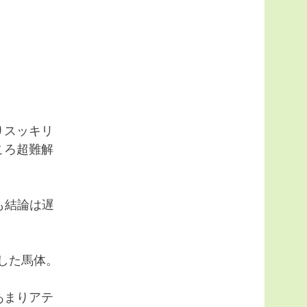
りスッキリ
ころ超難解
も結論は遅
した馬体。
あまりアテ