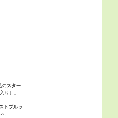
兄の
スター
害入り）。
ストブルッ
ネ。