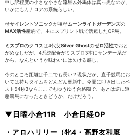
申し訳程度の小さな小さな流星以外馬体は真っ黒なのが、
いかにもカナロアの系統らしい。
母
サイレントソニック
が祖母
ムーンライトガーデンズ
の
MAX活性
産駒で、主にスプリント戦で活躍したOP馬。
ミスプロ
のクロスは4代父
Silver Ghost
の
ゼロ活性
でおと
がめなしだが、4系統配合がミスプロ3本にサンデー系だ
から、なんというか味わいには欠ける感じ。
今のところ距離は千二でも長い？現状だが、直千競馬にお
いては持ちタイムをどんどん更新中。今夏に叩き出したベ
スト54秒3ならここでもゆうゆう合格圏で、あとは逆に道
悪競馬になったときどうか、だけだろう。
▼日曜小倉11R 小倉日経OP
・アロハリリー（牝4・高野友和厩