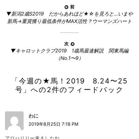
投
前
前
▼新潟2歳S2019 だからあれほど★☆を見ろと…いまや
稿
の
新馬→重賞獲り最低条件がMAX活性？ウーマンズハート
ナ
記
ビ
事:
ゲ
次
ー
次
▼キャロットクラブ2019 1歳馬最速解説 関東馬編
の
シ
（No.1〜9）
記
ョ
事:
ン
「
今週の★馬！2019 8.24〜25
号
」への2件のフィードバック
わに
2019年8月25日 7:18 PM
アロハリリー来ましたね。