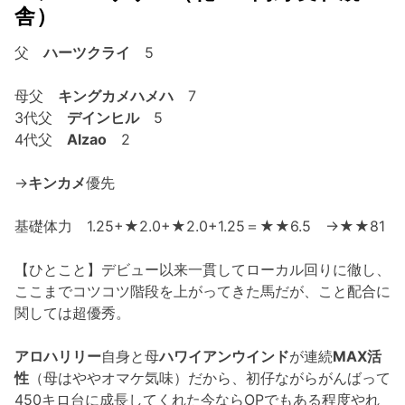
舎）
父
ハーツクライ
5
母父
キングカメハメハ
7
3代父
デインヒル
5
4代父
Alzao
2
→
キンカメ
優先
基礎体力 1.25+★2.0+★2.0+1.25＝★★6.5 →★★81
【ひとこと】デビュー以来一貫してローカル回りに徹し、
ここまでコツコツ階段を上がってきた馬だが、こと配合に
関しては超優秀。
アロハリリー
自身と母
ハワイアンウインド
が連続
MAX活
性
（母はややオマケ気味）だから、初仔ながらがんばって
450キロ台に成長してくれた今ならOPでもある程度やれ