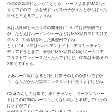
今年の2歳世代ということなら、ハーツはほぼMAX活性
近くですので、形を残すべく遺伝子がうんとがんばった
世代と言えるでしょうね。
私は活性値と当たり年の関連性については懐疑的です
が、たとえばハービンジャーなどはMAX活性年に向けて
年々スゴい産駒を出した典型例ですね。
とくに14、5年はペルシアンナイト、モズカッチャン、
ディアドラときて、最後にMAX活性産駒がノームコア、
ブラストワンピースだったんですけど。G1馬は全部その
2年間ですから。
まあハーツ級になると種付け数そのものが多いですか
ら、なんだかんだ毎年コンスタントに走りますけどね。
CX系みんなの競馬で、細江チャンが「ウーマンズハー
トはこの時期のハーツらしくない馬」と看破していたの
はさすがです。
形が違うことに気がついているんでしょうね。