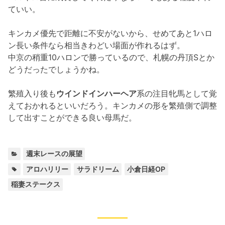
ていい。
キンカメ優先で距離に不安がないから、せめてあと1ハロ
ン長い条件なら相当きわどい場面が作れるはず。
中京の稍重10ハロンで勝っているので、札幌の丹頂Sとか
どうだったでしょうかね。
繁殖入り後も
ウインドインハーヘア
系の注目牝馬として覚
えておかれるといいだろう。キンカメの形を繁殖側で調整
して出すことができる良い母馬だ。
カ
週末レースの展望
テ
タ
,
,
,
アロハリリー
サラドリーム
小倉日経OP
ゴ
グ:
稲妻ステークス
リ
ー: