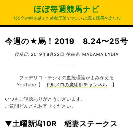
コ
ほぼ毎週競馬ナビ
ン
テ
150年の時を越えた血統理論でマジメに週末競馬を楽しむ
ン
ツ
へ
今週の★馬！2019 8.24〜25号
ス
キ
投稿日:
2019年8月22日
投稿者:
MADAMA LYDIA
ッ
プ
フェデリコ・テシオの血統理論がよみがえる
YouTube【
ドルメロの魔術師チャンネル
】
いつもご視聴ありがとうございます。
ご質問どんどんお寄せください。
▼土曜新潟10R 稲妻ステークス