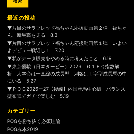
最近の投稿
▼片目のサラブレッド福ちゃん応援動画第２弾 福ちゃ
ん、新馬戦を走る 8.3
▼片目のサラブレッド福ちゃん応援動画第１弾 いよい
よデビュー戦近し！ 7.20
▼私がデータ販売をやめる時に考えたこと 6.19
▼東京優駿（日本ダービー）2026 Ｇ１ＥＱ指数解
析 大本命は一直線の成長型 刺客はＬ字型成長馬の中
にいる 5.27
▼ＰＯＧ2026ー27【後編】内国産馬中心編 バランス
型布陣でガチで楽しむ 5.19
カテゴリー
POGを勝ち抜く必須理論
POG赤本2019