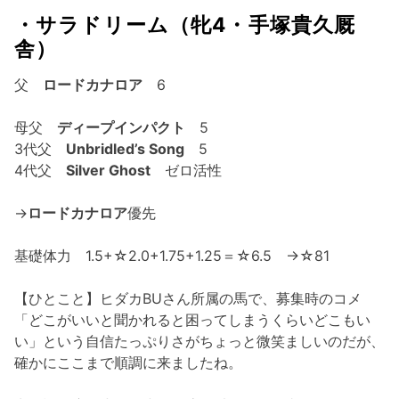
・サラドリーム（牝4・手塚貴久厩
舎）
父
ロードカナロア
6
母父
ディープインパクト
5
3代父
Unbridled’s Song
5
4代父
Silver Ghost
ゼロ活性
→
ロードカナロア
優先
基礎体力 1.5+☆2.0+1.75+1.25＝☆6.5 →☆81
【ひとこと】ヒダカBUさん所属の馬で、募集時のコメ
「どこがいいと聞かれると困ってしまうくらいどこもい
い」という自信たっぷりさがちょっと微笑ましいのだが、
確かにここまで順調に来ましたね。