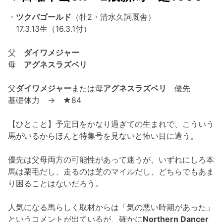
・
ツクバゴールド
（牡2・清水久詞厩舎）
17.3.13生（16.3.1付）
父
ダイワメジャー
母
アグネスラズベリ
父
ダイワメジャー
または母
アグネスラズベリ
優先
基礎体力 → ★84
【ひとこと】予定日をかなり過ぎての生まれで、こういう
馬がいるからほんと特集号を見ないと怖い目に遭う。
優先は父母両方の可能性があって迷うが、いずれにしろ本
馬は栗毛だし、走るのは芝のマイルだし、どちらでもあま
り困ることはないだろう。
人気になる馬らしく取材からは「気の悪い時期があった」
というコメントが出ているが、確かに
Northern Dancer