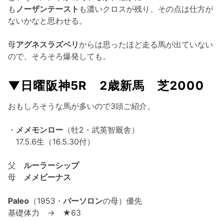
も
ノーザンテースト
も濃いクロスが残り、その点は仕方が
ないかなと思わせる。
母
アグネスラズベリ
からは思ったほど走る馬が出ていない
ので、そろそろ爆発しても。
▼日曜阪神5R 2歳新馬 芝2000
おもしろそうな馬が多いので3頭ご紹介。
・
メメモンロー
（牡2・武英智厩舎）
17.5.6生（16.5.30付）
父
ルーラーシップ
母
メメビーナス
Paleo
（1953・
パーソロン
の母）優先
基礎体力 → ★63