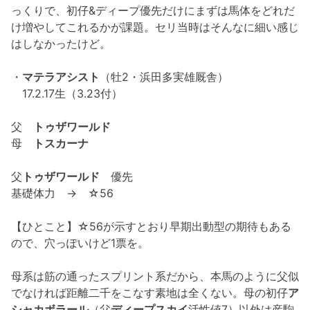
っくりで、初仔&ディープ優先だけにまずは馬体をどれだ
け増やしてこれるかが課題。セリ当時はそんなに細い感じ
はしなかったけど。
・
マテラアシスト
（牡2・浜田多実雄厩舎）
17.2.17生（3.23付）
父
トゥザワールド
母
トスカーナ
父
トゥザワールド
優先
基礎体力 → ☆56
【ひとこと】☆56が示すとおり早期出動型の期待もある
ので、穴っぽいけど1票を。
母系は筋の通ったスプリント系だから、本馬のように父似
でなければ距離二千をこなす素地は全くない。母の初仔
ア
シャカボラール
（父
ディープスカイ
活性値7）以外は産駒