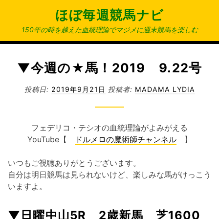
コ
ほぼ毎週競馬ナビ
ン
テ
150年の時を越えた血統理論でマジメに週末競馬を楽しむ
ン
ツ
へ
▼今週の★馬！2019 9.22号
ス
キ
投稿日:
2019年9月21日
投稿者:
MADAMA LYDIA
ッ
プ
フェデリコ・テシオの血統理論がよみがえる
YouTube【
ドルメロの魔術師チャンネル
】
いつもご視聴ありがとうございます。
自分は明日競馬は見られないけど、楽しみな馬がけっこう
いますよ。
▼日曜中山5R 2歳新馬 芝1600