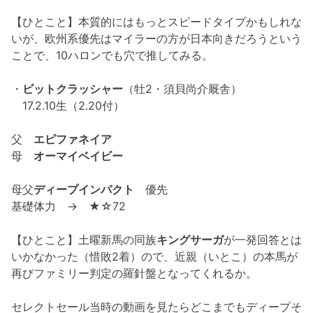
【ひとこと】本質的にはもっとスピードタイプかもしれな
いが、欧州系優先はマイラーの方が日本向きだろうという
ことで、10ハロンでも穴で推してみる。
・
ビットクラッシャー
（牡2・須貝尚介厩舎）
17.2.10生（2.20付）
父
エピファネイア
母
オーマイベイビー
母父
ディープインパクト
優先
基礎体力 → ★☆72
【ひとこと】土曜新馬の同族
キングサーガ
が一発回答とは
いかなかった（惜敗2着）ので、近親（いとこ）の本馬が
再びファミリー判定の羅針盤となってくれるか。
セレクトセール当時の動画を見たらどこまでもディープそ