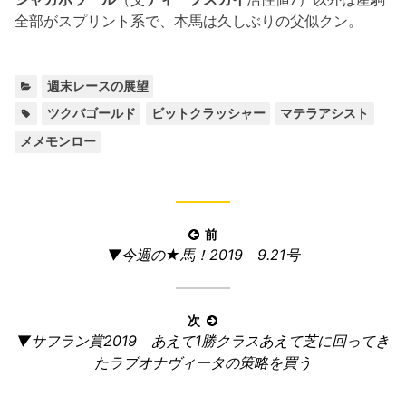
全部がスプリント系で、本馬は久しぶりの父似クン。
カ
週末レースの展望
テ
タ
,
,
,
ツクバゴールド
ビットクラッシャー
マテラアシスト
ゴ
グ:
メメモンロー
リ
ー:
投
前
前
▼今週の★馬！2019 9.21号
稿
の
ナ
記
ビ
事:
次
ゲ
次
▼サフラン賞2019 あえて1勝クラスあえて芝に回ってき
ー
の
たラブオナヴィータの策略を買う
記
シ
事: