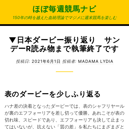
コ
ほぼ毎週競馬ナビ
ン
テ
150年の時を越えた血統理論でマジメに週末競馬を楽しむ
ン
ツ
へ
▼日本ダービー振り返り サン
ス
デーR読み物まで執筆終了です
キ
ッ
投稿日:
2021年6月1日
投稿者:
MADAMA LYDIA
プ
表のダービーを少しふり返る
ハナ差の決着となったダービーでは、表のシャフリヤール
が裏のエフフォーリアを差し切って優勝。あれこそが表の
切れ味、スピードであり、エフフォーリアも決して止まっ
てはいないが、抗えない「質の差」を私たちにまざまざと