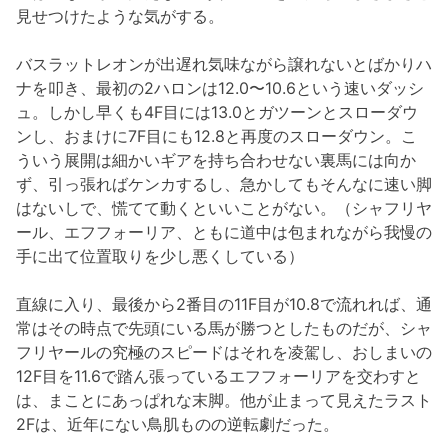
見せつけたような気がする。
バスラットレオンが出遅れ気味ながら譲れないとばかりハ
ナを叩き、最初の2ハロンは12.0〜10.6という速いダッシ
ュ。しかし早くも4F目には13.0とガツーンとスローダウ
ンし、おまけに7F目にも12.8と再度のスローダウン。こ
ういう展開は細かいギアを持ち合わせない裏馬には向か
ず、引っ張ればケンカするし、急かしてもそんなに速い脚
はないしで、慌てて動くといいことがない。（シャフリヤ
ール、エフフォーリア、ともに道中は包まれながら我慢の
手に出て位置取りを少し悪くしている）
直線に入り、最後から2番目の11F目が10.8で流れれば、通
常はその時点で先頭にいる馬が勝つとしたものだが、シャ
フリヤールの究極のスピードはそれを凌駕し、おしまいの
12F目を11.6で踏ん張っているエフフォーリアを交わすと
は、まことにあっぱれな末脚。他が止まって見えたラスト
2Fは、近年にない鳥肌ものの逆転劇だった。