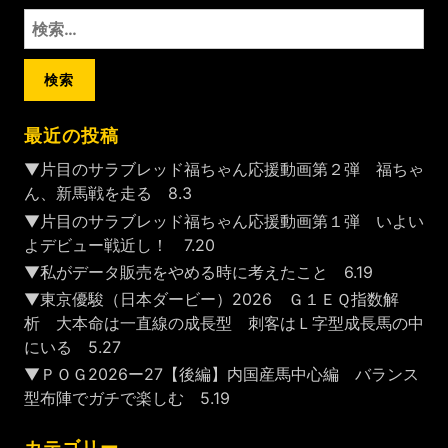
検
索:
最近の投稿
▼片目のサラブレッド福ちゃん応援動画第２弾 福ちゃ
ん、新馬戦を走る 8.3
▼片目のサラブレッド福ちゃん応援動画第１弾 いよい
よデビュー戦近し！ 7.20
▼私がデータ販売をやめる時に考えたこと 6.19
▼東京優駿（日本ダービー）2026 Ｇ１ＥＱ指数解
析 大本命は一直線の成長型 刺客はＬ字型成長馬の中
にいる 5.27
▼ＰＯＧ2026ー27【後編】内国産馬中心編 バランス
型布陣でガチで楽しむ 5.19
カテゴリー