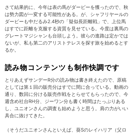
さて結果的に、今年は表の馬がダービーを獲ったので、秋
は勢力図が一変する可能性がある。が、シャフリヤールの
ダービーも中だるみ2.4秒の「疑似長距離戦」で、上位馬
はすでに距離を克服する資質を見せている。今度は裏馬の
グレートマジシャンも台頭しよう。彼らの進路は定かでは
ないが、私も第二のアリストテレスを探す旅を始めるとす
るか。
読み物コンテンツも制作快調です
とりあえずサンデーR分の読み物は書き終えたので、原稿
としては第１回の販売分はすでに間に合っている。動画の
通り、数回に分ける販売作戦をとらせてもらったので、今
週含め社台RH分、ジーワン分も書く時間はたっぷりある
し、ユニオンさんの調査も始めようと思う。肩の力がいい
具合に抜けてきた。
（そうだユニオンさんといえば、葵Sのレイハリア（父ロ