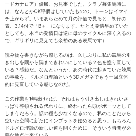
ードカナロア）優勝、お見事でした。クラブ募集馬時に
は、なんとかOK評価はしていたものの、トーンはイマイ
チ上がらず。いまあらためて月の評価で見ると、初仔の
表、3.14付で「B＋」になります。たとえ発情早めていた
としても、本当の発情日は逆に母のサイクルに深く入るの
で、ギリギリに見えても余裕のある表馬です）
読み物を書きながら感じるのは、久しぶりに私の競馬の引
き出しを隅から隅まできれいにしている？色を塗り直して
いる？感触だ。なんというか、あの時代に起きていた競馬
の事象を、ドルメロ理論という3Dメガネでもう一回立体
的に見直している感じなのだ。
この作業を1年続ければ、それはもう引き出しはきれいさ
っぱり整頓される代わりに、終わったら頭がボーッとして
しまうだろう。話の種も少なくなるので、私のことだから
空いた空間に新たにインプットを始めると思う。もちろん
ドルメロ理論の新しい道を開くために。そういう時間が必
要な地点に来ている。