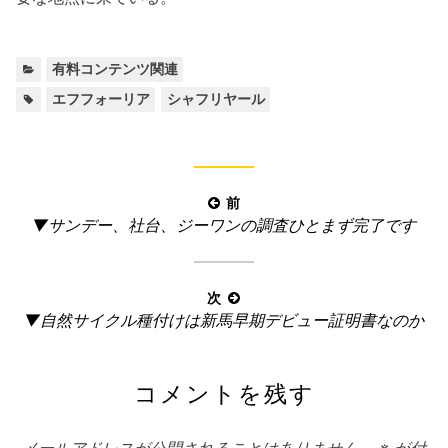
カ
有料コンテンツ関連
テ
タ
,
エフフォーリア
シャフリヤール
ゴ
グ:
リ
ー:
投
前
前
▼サンデー、社台、ジーワンの調査ひとまず完了です
稿
の
ナ
記
ビ
事:
次
ゲ
次
▼自然サイクル種付けは新馬早期デビュー証明書なのか
ー
の
記
シ
コメントを残す
事:
ョ
ン
メールアドレスが公開されることはありません。
※
が付