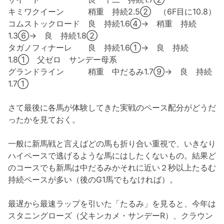
キミワクイーン 稍重 持続2.5② （6F目に10.8）
コムストックロード 良 持続1.6④→ 稍重 持続
1.3⑥→ 良 持続1.8②
タガノフィナーレ 良 持続1.6①→ 良 持続
1.8① 父ゼロ サンデー母系
グランドライン 稍重 中だるみ1.7⑨→ 良 持続
1.7①
さて最後に各馬が体験してきた実戦のペース配分がどうだ
ったかを見ておく。
一般に新馬戦と言えばどの馬も折り合い重視で、いきなり
ハイペースで逃げるような馬にはしたくないもの。結果ど
のコースでも新馬は中だるみかそれに近い２秒以上たるむ
持続ペースが多い（後のG1馬でもなければ）。
最遅から最速ラップを引いた「たるみ」を見ると、今年は
スタニングローズ（父キンカメ・サンデーR）、クラウン