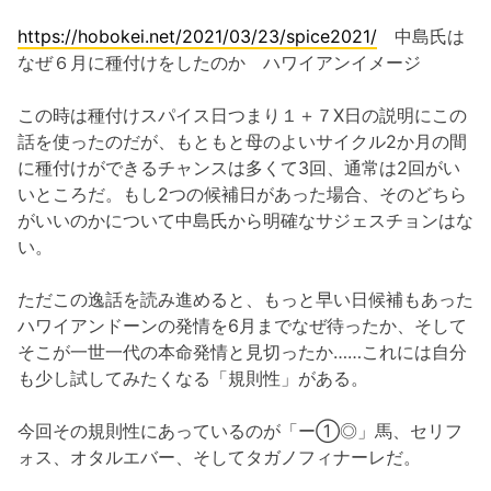
https://hobokei.net/2021/03/23/spice2021/
中島氏は
なぜ６月に種付けをしたのか ハワイアンイメージ
この時は種付けスパイス日つまり１＋７X日の説明にこの
話を使ったのだが、もともと母のよいサイクル2か月の間
に種付けができるチャンスは多くて3回、通常は2回がい
いところだ。もし2つの候補日があった場合、そのどちら
がいいのかについて中島氏から明確なサジェスチョンはな
い。
ただこの逸話を読み進めると、もっと早い日候補もあった
ハワイアンドーンの発情を6月までなぜ待ったか、そして
そこが一世一代の本命発情と見切ったか……これには自分
も少し試してみたくなる「規則性」がある。
今回その規則性にあっているのが「ー①◎」馬、セリフ
ォス、オタルエバー、そしてタガノフィナーレだ。