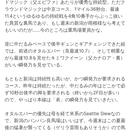
ドマジック（父エピファ）あたりが優秀な持続型。ただク
ラウンドマジックは中京コース、1マイル36秒台、最速
11.4というゆるゆるの持続戦を4角10番手からぶっこ抜い
た異質な裏馬であり、もし週末の新潟が雨模様なら考えて
もいいのだが……今のところは重馬場要員かな。
逆に中だるみペースで後半ギュンとギアチェンジできた組
では、前述のオタルエバー（良最速10.7）、そして稍重な
がら最速10.8を見せたキミワクイーン（父カナロア・裏）
がいい瞬発力を見せている。
もともと新潟は持続性も高いが、かつ瞬発力が要求される
コース。昨年は持続だったが、中だるみの年はどこかで必
ず10秒台後半の脚を要求される（終いから2F目が多い）
ので、やっぱり本線は「表」の瞬発力を見ていきたい。
オタルエバーの優先は母を経て米系のSeattle Slewなの
で、新潟のパンパン良馬場はいいはず。今週末はこの夏最
後の猛暑が襲ってくる（ゲリラ雷雨もありそうか）ので馬