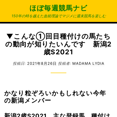
コ
ほぼ毎週競馬ナビ
ン
テ
150年の時を越えた血統理論でマジメに週末競馬を楽しむ
ン
ツ
へ
▼こんな①回目種付けの馬たち
ス
の動向が知りたいんです 新潟2
キ
歳S2021
ッ
プ
投稿日:
2021年8月26日
投稿者:
MADAMA LYDIA
かなり粒ぞろいかもしれない今年
の新潟メンバー
新潟2歳S2021 主な登録馬 種付け