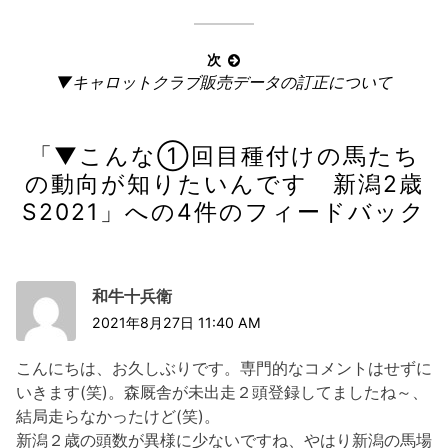
の
ナ
記
ビ
事:
次
ゲ
次
▼キャロットクラブ販売データの訂正について
ー
の
記
シ
「
▼こんな①回目種付けの馬たち
事:
ョ
の動向が知りたいんです 新潟2歳
ン
S2021
」への4件のフィードバック
和牛十兵衛
2021年8月27日 11:40 AM
こんにちは、お久しぶりです。専門的なコメントはせずに
いきます(笑)。森厩舎が未出走２頭登録してましたね～、
結局走らなかったけど(笑)。
新潟２歳の頭数が異様に少ないですね、やはり新潟の馬場