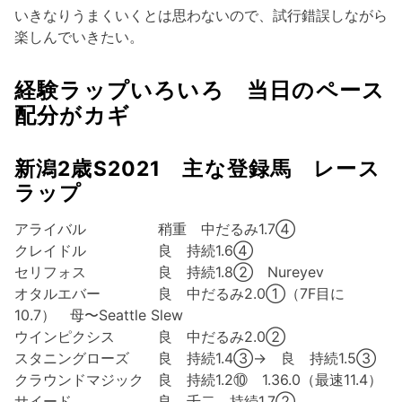
いきなりうまくいくとは思わないので、試行錯誤しながら
楽しんでいきたい。
経験ラップいろいろ 当日のペース
配分がカギ
新潟2歳S2021 主な登録馬 レース
ラップ
アライバル 稍重 中だるみ1.7④
クレイドル 良 持続1.6④
セリフォス 良 持続1.8② Nureyev
オタルエバー 良 中だるみ2.0①（7F目に
10.7） 母〜Seattle Slew
ウインピクシス 良 中だるみ2.0②
スタニングローズ 良 持続1.4③→ 良 持続1.5③
クラウンドマジック 良 持続1.2⑩ 1.36.0（最速11.4）
サイード 良 千二 持続1.7②