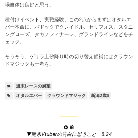
場自体は良好と思う。
種付けイベント、実戦経験、この2点からまずはオタルエ
バー本命に、パドックでクレイドル、セリフォス、スタニ
ングローズ、タガノフィナーレ、グランドラインなどをチ
ェック。
そうそう、ゲリラ土砂降り時の切り替え候補にはクラウン
ドマジックも一考を。
カ
週末レースの展望
テ
タ
,
,
オタルエバー
クラウンドマジック
新潟2歳S
ゴ
グ:
リ
ー:
投
前
前
▼艶系Vtuberの告白に思うこと 8.24
稿