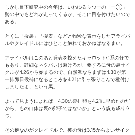
しかし目下研究中の今年は、いわゆるふつーの「ー①」
勢の中でもどれが走ってくるか、そこに目を付けたいので
ある。
とくに「擬裏」「擬表」などと物騒な表示をしたアライバ
ルやクレイドルにはひとこと触れておかねばなるまい。
アライバルはこのあと発表を控えたキャロットC系の仔で
もあり、詳細なネタバレは避けるが、要するに母の裏サイ
クルが4.26から始まるので、自然派ならまずは4.30が第
一排卵日候補になるところを4.21に引っ張りこんで種付け
しましたよ、という馬。
よって見ようによれば「4.30の裏排卵を4.21に早めたのだ
から、もの自体は裏の卵子ではないか」という説も成り立
つ。
その逆なのがクレイドルで、彼の母は3.15からよいサイク