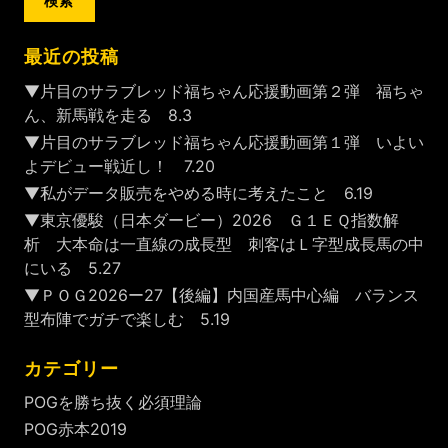
最近の投稿
▼片目のサラブレッド福ちゃん応援動画第２弾 福ちゃ
ん、新馬戦を走る 8.3
▼片目のサラブレッド福ちゃん応援動画第１弾 いよい
よデビュー戦近し！ 7.20
▼私がデータ販売をやめる時に考えたこと 6.19
▼東京優駿（日本ダービー）2026 Ｇ１ＥＱ指数解
析 大本命は一直線の成長型 刺客はＬ字型成長馬の中
にいる 5.27
▼ＰＯＧ2026ー27【後編】内国産馬中心編 バランス
型布陣でガチで楽しむ 5.19
カテゴリー
POGを勝ち抜く必須理論
POG赤本2019