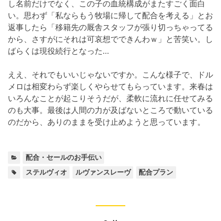
し名前だけでなく、この子の血統構成がまたすごく面白
い。思わず「私ならもう牧場に帰して配合を考える」とお
返事したら「移籍先の厩舎スタッフが張り切っちゃってる
から、さすがにそれは可哀想でできんわｗ」と苦笑い。し
ばらくは現役続行となった…
ええ、それでもいいじゃないですか。こんな様子で、ドル
メロは相変わらず楽しくやらせてもらっています。来春は
いろんなことが起こりそうだが、柔軟に流れに任せてみる
のも大事。最後は人間の力が及ばないところで動いている
のだから、ありのままを受け止めようと思っています。
カ
配合・セールのお手伝い
テ
タ
,
,
ステルヴィオ
ルヴァンスレーヴ
配合プラン
ゴ
グ:
リ
ー: