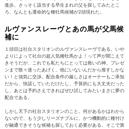
進歩。さっそく該当する早生まれの父を探してみたとこ
ろ、なんとも運命的な種牡馬候補が2頭現れた。
ルヴァンスレーヴとあの馬が父馬候
補に
１頭目は社台スタリオンのルヴァンスレーヴである。いや
よりによって社台の超人気種牡馬かよ！って声が聞こえて
きそうだが、これでも私たちにとっては救いの神。プレゼ
ンまで散々迷ったあげく、他にいないんだから推すしかな
い！と強気に交渉。配合条件の厳しさはオーナーもご承知
だから、快諾していただけたし、予算的にも大丈夫だった
し、あとは予約さえできればぜひ試してみたいまさに夢の
配合である。
しかし天下の社台スタリオンのこと。何があるかはわから
ないので、もう少しリーズナブルに、かつ機動的に種付け
が融通できそうな候補も探しておく必要がある。そこで第