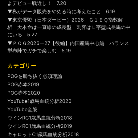
よデビュー戦近し！ 7.20
▼私がデータ販売をやめる時に考えたこと 6.19
▼東京優駿（日本ダービー）2026 Ｇ１ＥＱ指数解
析 大本命は一直線の成長型 刺客はＬ字型成長馬の中
にいる 5.27
▼ＰＯＧ2026ー27【後編】内国産馬中心編 バランス
型布陣でガチで楽しむ 5.19
カテゴリー
POGを勝ち抜く必須理論
POG赤本2019
POG赤本2020
YouTube1歳馬血統分析2020
YouTube全般
ウインRC1歳馬血統分析2018
ウインRC1歳馬血統分析2019
キャロットC1歳馬血統分析2018