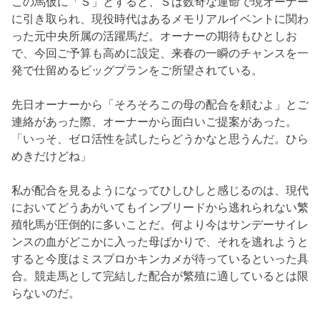
この馬仮に「Ｓ」とすると、Ｓは数奇な運命で現オーナー
に引き取られ、現役時代はあるメモリアルイベントに関わ
った元中央所属の活躍馬だ。オーナーの期待もひとしお
で、今回ご予算も高めに設定、来春の一瞬のチャンスを一
発で仕留めるビッグプランをご所望されている。
先日オーナーから「そろそろこの母の配合を頼むよ」とご
連絡があった際、オーナーから面白いご提案があった。
「いっそ、ゼロ活性を試したらどうかなと思うんだ。ひら
めきだけどね」
私が配合を見るようになってひしひしと感じるのは、現代
においてどうあがいてもインブリードから逃れられない繁
殖牝馬が圧倒的に多いことだ。何より今はサンデーサイレ
ンスの血がどこかに入った母ばかりで、それを逃れようと
すると今度はミスプロかキンカメが待っているといった具
合。競走馬として完結した配合が繁殖に適しているとは限
らないのだ。