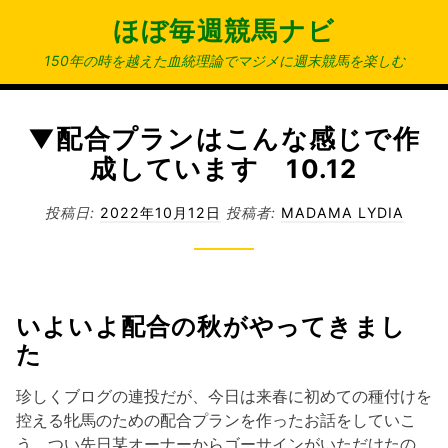
コ
ほぼ毎週競馬ナビ
ン
テ
150年の時を越えた血統理論でマジメに週末競馬を楽しむ
ン
ツ
へ
▼配合プランはこんな感じで作
ス
成しています 10.12
キ
ッ
投稿日:
2022年10月12日
投稿者:
MADAMA LYDIA
プ
いよいよ配合の秋がやってきまし
た
珍しくブログの連投だが、今日は来春に初めての種付けを
控える牝馬のための配合プランを作ったお話をしていこ
う。つい先日某オーナーからゴーサインがいただけたの