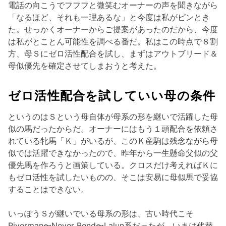
電話の向こうでフフフと微笑むオーナーの声を聞きながら
「なるほど、それも一理あるな」と今度は私がピンとき
た。せっかくオーナーからご提案があったのだから、今度
は私がとことん可能性を調べる番だ。私はこの時点で８割
方、母Ｓにゼロ活性配合を試し、まずはアウトブリード＆
母似優先を確定させてしまおうと考えた。
ゼロ活性配合を試していい母の条件
というのはＳという母自体が母系の形を継いで活躍した母
似の馬だったからだ。オーナーにはもう１頭配合を依頼さ
れている牝馬「Ｋ」がいるが、このＫ産駒は残念ながら母
似では活躍できなかったので、昨年から一生懸命父似の父
優先馬を作ろうと画策している。クロスだけ考えればＫに
もゼロ活性を試したいものの、そこは安易に母似馬で妥協
することはできない。
いっぽうＳが継いでいる母系の形は、古い時代こそ
Riverman〜Never Bend〜Lalun系だったが、いまは代替