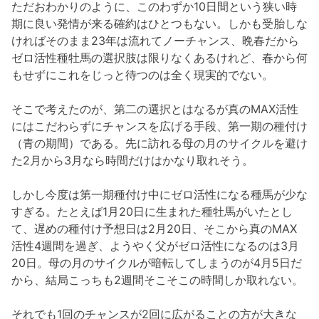
ただおわかりのように、このわずか10日間という狭い時
期に良い発情が来る確約はひとつもない。しかも受胎しな
ければそのまま23年は流れてノーチャンス、晩春だから
ゼロ活性種牡馬の選択肢は限りなくあるけれど、春から何
もせずにこれをじっと待つのは全く現実的でない。
そこで考えたのが、第二の選択とはなるが真のMAX活性
にはこだわらずにチャンスを広げる手段、第一期の種付け
（青の期間）である。先に訪れる母の月のサイクルを避け
た2月から3月なら時間だけはかなり取れそう。
しかし今度は第一期種付け中にゼロ活性になる種馬が少な
すぎる。たとえば1月20日に生まれた種牡馬がいたとし
て、遅めの種付け予想日は2月20日、そこから真のMAX
活性4週間を過ぎ、ようやく父がゼロ活性になるのは3月
20日。母の月のサイクルが暗転してしまうのが4月5日だ
から、結局こっちも2週間そこそこの時間しか取れない。
それでも1回のチャンスが2回に広がることの方が大きな