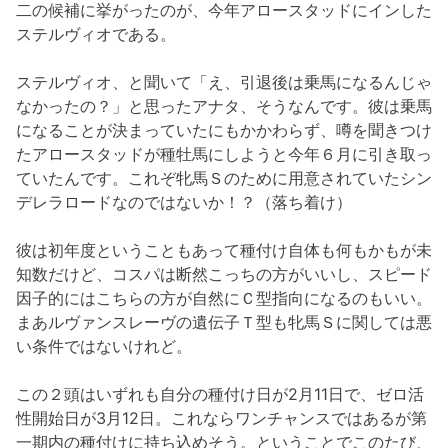
二の候補に挙がったのが、今年アロースタッドにインした
ステルヴィオである。
ステルヴィオ、と聞いて「え、引退後は乗馬になるんじゃ
なかったの？」と思ったアナタ、そうなんです。彼は乗馬
になることが決まっていたにもかかわらず、噂を聞きつけ
たアロースタッドが種牡馬にしようと今年６月に引き取っ
ていたんです。これぞ牝馬Ｓのために用意されていたシン
デレラロードなのではないか！？（落ち着け）
彼は初年度ということもあって種付け自体も何もかもが未
知数だけど、コスパは断然こっちの方がいいし、スピード
因子的にはこちらの方が自然にＣ型指向になるのもいい。
まあルヴァンスレーヴの遺伝子Ｔ型も牝馬Ｓに関しては悪
い条件ではないけれど。
この２頭はいずれも自分の種付け日が2月11日で、ゼロ活
性開始日が3月12日。これならワンチャンスではあるが第
一期内の種付けに持ち込めそう。ということでこのたび、