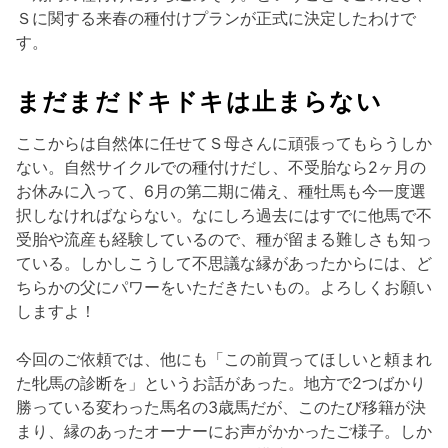
Ｓに関する来春の種付けプランが正式に決定したわけで
す。
まだまだドキドキは止まらない
ここからは自然体に任せてＳ母さんに頑張ってもらうしか
ない。自然サイクルでの種付けだし、不受胎なら2ヶ月の
お休みに入って、6月の第二期に備え、種牡馬も今一度選
択しなければならない。なにしろ過去にはすでに他馬で不
受胎や流産も経験しているので、種が留まる難しさも知っ
ている。しかしこうして不思議な縁があったからには、ど
ちらかの父にパワーをいただきたいもの。よろしくお願い
しますよ！
今回のご依頼では、他にも「この前買ってほしいと頼まれ
た牝馬の診断を」というお話があった。地方で2つばかり
勝っている変わった馬名の3歳馬だが、このたび移籍が決
まり、縁のあったオーナーにお声がかかったご様子。しか