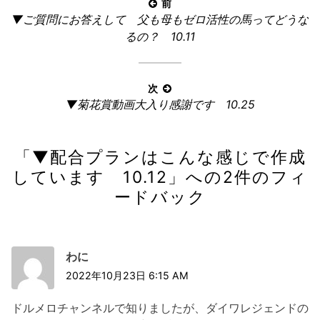
投
前
前
▼ご質問にお答えして 父も母もゼロ活性の馬ってどうな
稿
の
るの？ 10.11
ナ
記
ビ
事:
ゲ
次
ー
次
▼菊花賞動画大入り感謝です 10.25
の
シ
記
ョ
「
▼配合プランはこんな感じで作成
事:
ン
しています 10.12
」への2件のフィ
ードバック
わに
2022年10月23日 6:15 AM
ドルメロチャンネルで知りましたが、ダイワレジェンドの