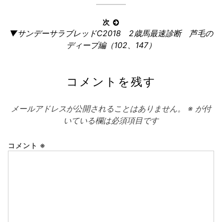
ビ
事:
ゲ
次
ー
次
▼サンデーサラブレッドC2018 2歳馬最速診断 芦毛の
の
シ
ディープ編（102、147）
記
ョ
事:
ン
コメントを残す
メールアドレスが公開されることはありません。
※
が付
いている欄は必須項目です
コメント
※