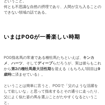
ということ。
何とも不思議な自然の摂理であり、人間が立ち入ることの
できない領域の話である。
いまはPOGが一番楽しい時期
POG指名馬の常連である種牡馬たちといえば、
キンカ
メ
、
ハーツ
、そして
ディープ
らだろうが、実は彼らもこれ
から
第2の種牡馬最大活性期
を迎える（もちろん1回目は
9
歳時
に済ませている）。
ということは簡単に言うと、POGで「父のような活躍を
して欲しいな」と思って指名するとその通りに走ったり、
父によく似た姿の馬を選ぶことがたやすくなるというこ
と。