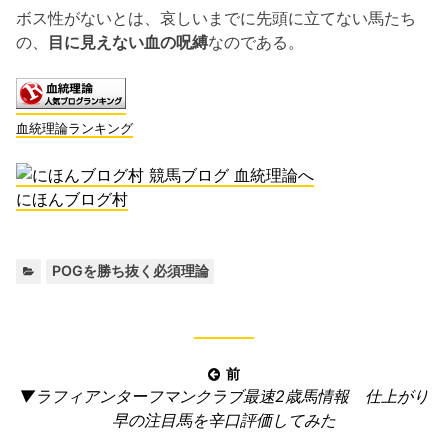
ボス性がないとは、哀しいまでに先頭に立てない馬たち
の、
目に見えない血の呪縛
なのである。
血統理論ランキング
にほんブログ村
カ
POGを勝ち抜く必須理論
テ
ゴ
リ
ー:
投
前
前
▼ラフィアンターフマンクラブ最速2歳馬情報 仕上がり
稿
の
早の注目馬を辛口評価してみた
ナ
記