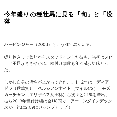
今年盛りの種牡馬に見る「旬」と「没
落」
ハービンジャー
（2006）という種牡馬がいる。
鳴り物入りで欧州からスタッドインした彼も、当初はスピ
ード不足がささやかれ、種付け頭数も年々減少気味だっ
た。
しかし自身の活性が上がってきたここ1、2年は、
ディア
ドラ
（秋華賞）、
ペルシアンナイト
（マイルCS）、
モズ
カッチャン
（エリザベス女王杯）ら次々とG1馬を輩出。
彼ら2013年種付け組は全118頭で、
アーニングインデック
ス
が一気に2.09にジャンプアップ！