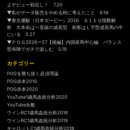
よデビュー戦近し！ 7.20
▼私がデータ販売をやめる時に考えたこと 6.19
▼東京優駿（日本ダービー）2026 Ｇ１ＥＱ指数解
析 大本命は一直線の成長型 刺客はＬ字型成長馬の中
にいる 5.27
▼ＰＯＧ2026ー27【後編】内国産馬中心編 バランス
型布陣でガチで楽しむ 5.19
カテゴリー
POGを勝ち抜く必須理論
POG赤本2019
POG赤本2020
YouTube1歳馬血統分析2020
YouTube全般
ウインRC1歳馬血統分析2018
ウインRC1歳馬血統分析2019
キャロットC1歳馬血統分析2018