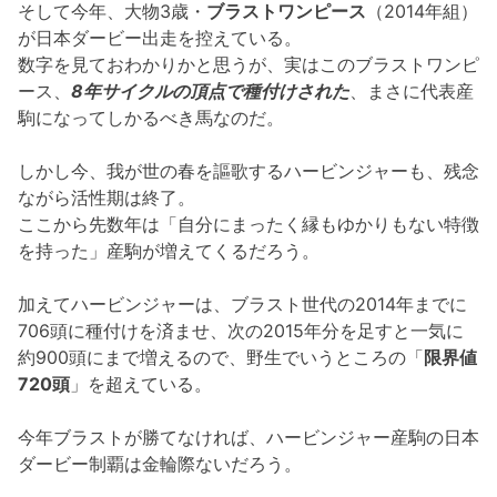
そして今年、大物3歳・
ブラストワンピース
（2014年組）
が日本ダービー出走を控えている。
数字を見ておわかりかと思うが、実はこのブラストワンピ
ース、
8年サイクルの頂点で種付けされた
、まさに代表産
駒になってしかるべき馬なのだ。
しかし今、我が世の春を謳歌するハービンジャーも、残念
ながら活性期は終了。
ここから先数年は「自分にまったく縁もゆかりもない特徴
を持った」産駒が増えてくるだろう。
加えてハービンジャーは、ブラスト世代の2014年までに
706頭に種付けを済ませ、次の2015年分を足すと一気に
約900頭にまで増えるので、野生でいうところの「
限界値
720頭
」を超えている。
今年ブラストが勝てなければ、ハービンジャー産駒の日本
ダービー制覇は金輪際ないだろう。