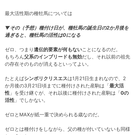
最大活性期の種牡馬については
▼その（予想）種付け日が、種牡馬の誕生日の2か月後を
過ぎると、種牡馬の活性は0になる
ゼロ、つまり
遺伝的要素が何もない
ことになるのだ。
もちろん
父系のインブリードも無効
だし、それ以前の祖先
の存在そのものが消えるといってよい。
たとえば
シンボリクリスエス
は1月21日生まれなので、2
か月後の3月21日頃までに種付けされた産駒は「
最大活
性
」を受け継ぐが、それ以後に種付けされた産駒は「
0の
活性
」でしかない。
ゼロとMAXが紙一重で決められる歳なのだ。
ゼロとは種付けをしながら、父の種が付いていないも同様