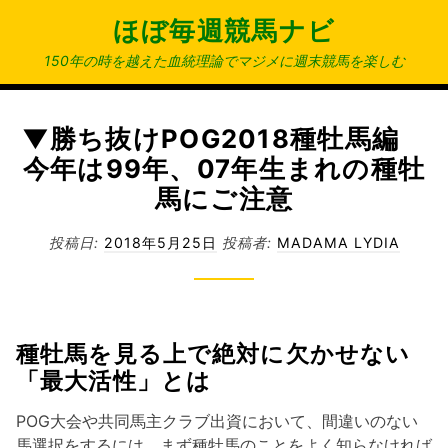
コ
ほぼ毎週競馬ナビ
ン
テ
150年の時を越えた血統理論でマジメに週末競馬を楽しむ
ン
ツ
へ
▼勝ち抜けPOG2018種牡馬編
ス
今年は99年、07年生まれの種牡
キ
馬にご注意
ッ
プ
投稿日:
2018年5月25日
投稿者:
MADAMA LYDIA
種牡馬を見る上で絶対に欠かせない
「最大活性」とは
POG大会や共同馬主クラブ出資において、間違いのない
馬選択をするには、まず種牡馬のことをよく知らなければ