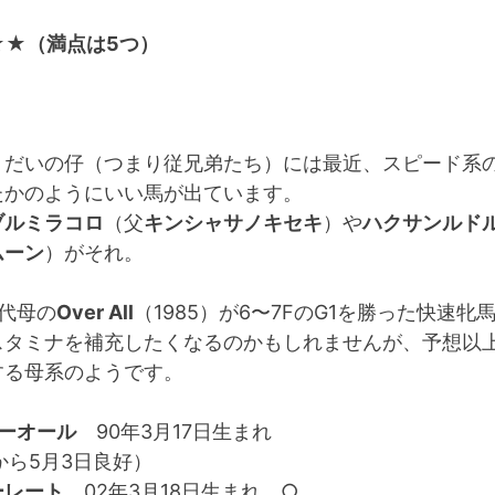
★★（満点は5つ）
うだいの仔（つまり従兄弟たち）には最近、スピード系
たかのようにいい馬が出ています。
ブルミラコロ
（父
キンシャサノキセキ
）や
ハクサンルド
ムーン
）がそれ。
代母の
Over All
（1985）が6〜7FのG1を勝った快速牝
スタミナを補充したくなるのかもしれませんが、予想以
する母系のようです。
ーオール
90年3月17日生まれ
から5月3日良好）
ーレート
02年3月18日生まれ ○