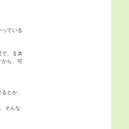
かっている
景で、
ミス
すから、可
せるとか、
む、そんな