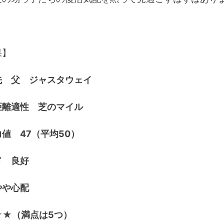
果】
先 父 ジャスタウェイ
距離適性 芝のマイル
値 47（平均50）
ド 良好
やや心配
★★（満点は5つ）