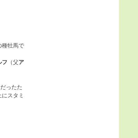
の種牡馬で
ルフ
（父
ア
馬だったた
上にスタミ