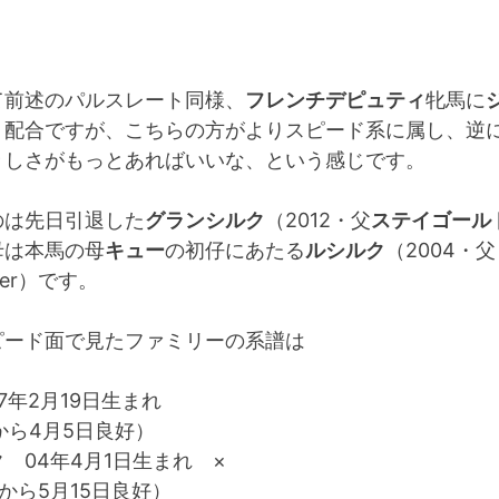
て前述のパルスレート同様、
フレンチデピュティ
牝馬に
う配合ですが、こちらの方がよりスピード系に属し、逆
々しさがもっとあればいいな、という感じです。
のは先日引退した
グランシルク
（2012・父
ステイゴール
母は本馬の母
キュー
の初仔にあたる
ルシルク
（2004・父
rmer）です。
ピード面で見たファミリーの系譜は
7年2月19日生まれ
から4月5日良好）
ク
04年4月1日生まれ ×
日から5月15日良好）