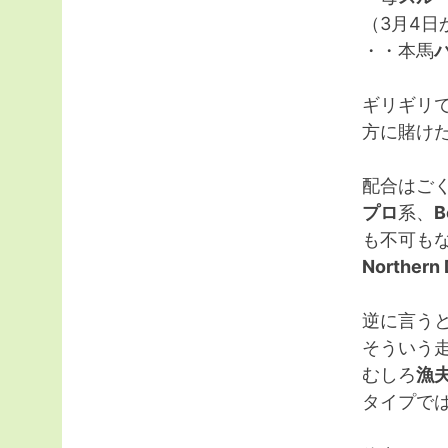
（3月4日
・・本馬
ギリギリ
方に賭け
配合はご
プロ
系、
B
も不可も
Northern
逆に言う
そういう
むしろ
漁
タイプで