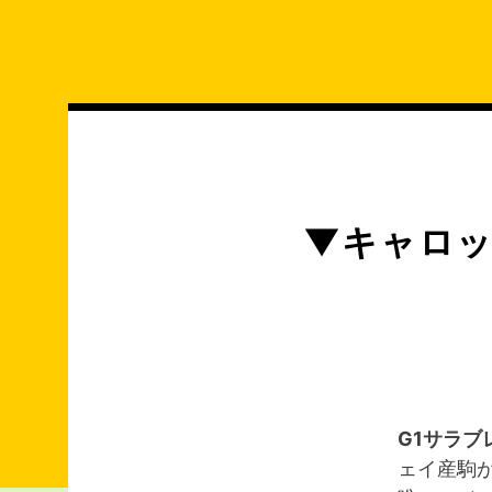
コ
ン
テ
ン
ツ
へ
ス
キ
▼キャロッ
ッ
プ
G1サラブ
ェイ産駒