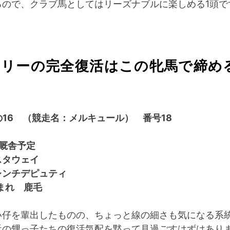
るので、クラブ馬としてはリーズナブルに楽しめる1頭で
ミリーの完全復活はこの牝馬で締め
16 （競走名：メルキュール） 番号18
田厩舎予定
スタウェイ
レンチデピュティ
まれ 鹿毛
い仔を輩出したものの、ちょっと線の細さも気になる系
近の甥っ子たちの復活気配を黙って見過ごすはずはあり