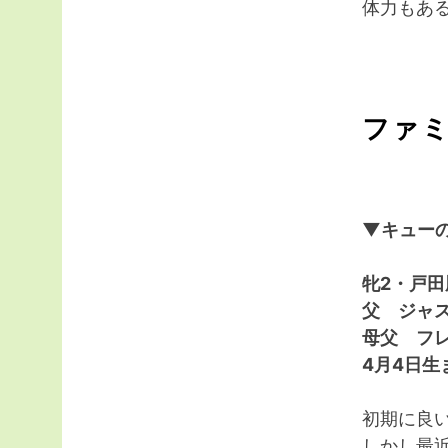
体力もあ
ファ
▼キューの
牝2・戸
父 ジャ
母父 フ
4月4日生
初期に良
しかし最