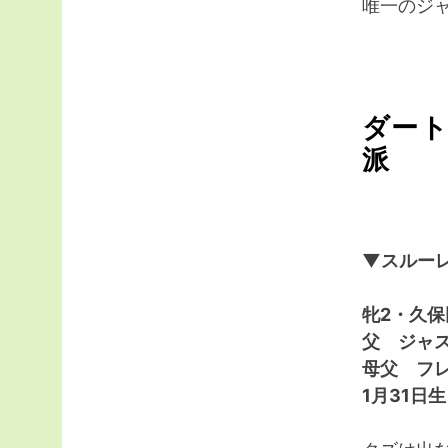
唯一のジ
ダー
派
▼スルーレ
牝2・久
父 ジャ
母父 フ
1月31日