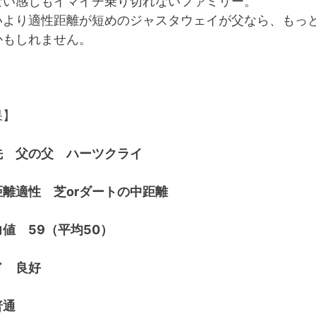
ない感じもイマイチ乗り切れないファミリー。
いより適性距離が短めのジャスタウェイが父なら、もっ
かもしれません。
果】
先 父の父 ハーツクライ
離適性 芝orダートの中距離
値 59（平均50）
ド 良好
普通