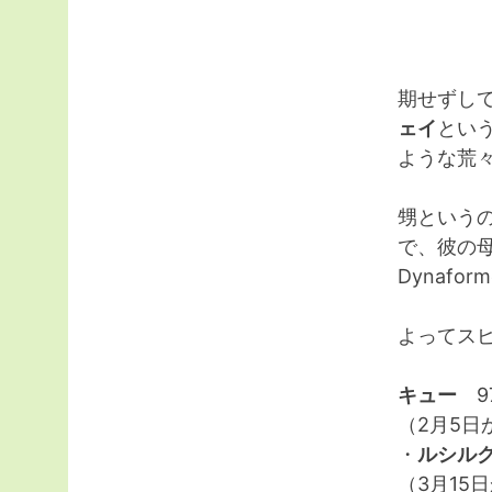
期せずし
ェイ
とい
ような荒
甥という
で、彼の
Dynafo
よってス
キュー
9
（2月5日
・
ルシル
（3月15