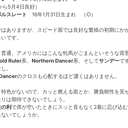
から5月4日良好）
パルスレート
16年1月31日生まれ （○）
ではありますが、スピード面では良好な繁殖の初期にか
たいです。
く普通。アメリカにはこんな牝馬がごまんといそうな背
old Ruler
系、
Northern Dancer
系、そして
サンデー
で
なし。
 Dancer
のクロスも心配するほど濃くはありません。
と特色がないので、カッと燃える面とか、勝負根性を見
走りは期待できないでしょう。
夫の利
で席が空いたときにスッと音もなく2着に忍び込
はないでしょうか。