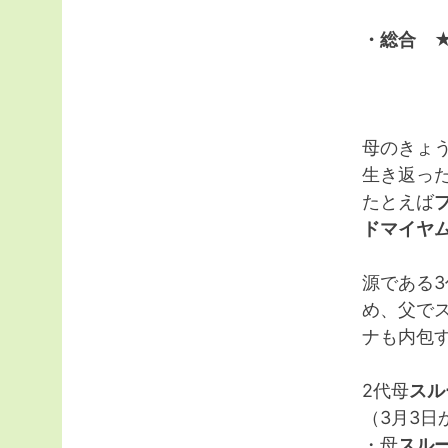
・総合 
母のきょ
生き返っ
たとえば
ドマイヤ
源である3
め、父で
ナも内包
2代母
スル
（3月3日
・母
スル