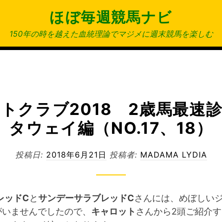
ほぼ毎週競馬ナビ
150年の時を越えた血統理論でマジメに週末競馬を楽しむ
トクラブ2018 2歳馬最速
タウェイ編（NO.17、18）
投稿日:
2018年6月21日
投稿者:
MADAMA LYDIA
レッドC
と
サンデーサラブレッドC
さんには、めぼしい
がいませんでしたので、
キャロット
さんから2頭ご紹介