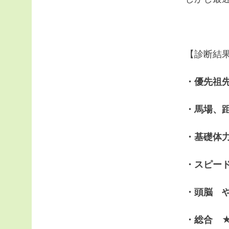
【診断結
・優先祖
・馬場、
・基礎体力
・スピー
・頭脳 
・総合 