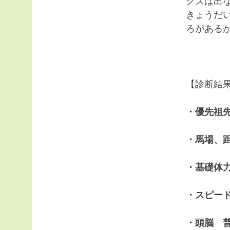
クズは出
きょうだ
ろがある
【診断結
・優先祖
・馬場、距
・基礎体力
・スピー
・頭脳 