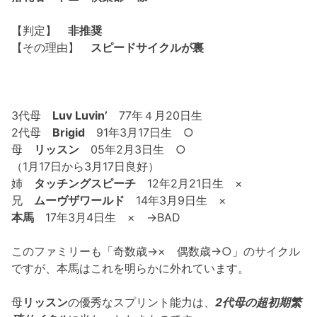
【判定】
非推奨
【その理由】
スピードサイクルが裏
3代母
Luv Luvin’
77年４月20日生
2代母
Brigid
91年3月17日生 ○
母
リッスン
05年2月3日生 ○
（1月17日から3月17日良好）
姉
タッチングスピーチ
12年2月21日生 ×
兄
ムーヴザワールド
14年3月9日生 ×
本馬
17年3月4日生 × →BAD
このファミリーも「奇数歳→× 偶数歳→○」のサイクル
ですが、本馬はこれを明らかに外れています。
母
リッスン
の優秀なスプリント能力は、
2代母の超初期繁