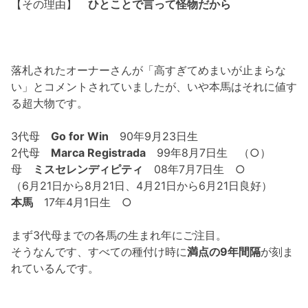
【その理由】
ひとことで言って怪物だから
落札されたオーナーさんが「高すぎてめまいが止まらな
い」とコメントされていましたが、いや本馬はそれに値す
る超大物です。
3代母
Go for Win
90年9月23日生
2代母
Marca Registrada
99年8月7日生 （○）
母
ミスセレンディピティ
08年7月7日生 ○
（6月21日から8月21日、4月21日から6月21日良好）
本馬
17年4月1日生 ○
まず3代母までの各馬の生まれ年にご注目。
そうなんです、すべての種付け時に
満点の9年間隔
が刻ま
れているんです。