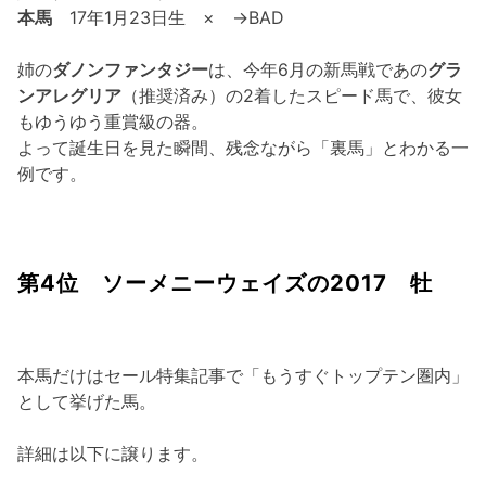
本馬
17年1月23日生 × →BAD
姉の
ダノンファンタジー
は、今年6月の新馬戦であの
グラ
ンアレグリア
（推奨済み）の2着したスピード馬で、彼女
もゆうゆう重賞級の器。
よって誕生日を見た瞬間、残念ながら「裏馬」とわかる一
例です。
第4位 ソーメニーウェイズの2017 牡
本馬だけはセール特集記事で「もうすぐトップテン圏内」
として挙げた馬。
詳細は以下に譲ります。