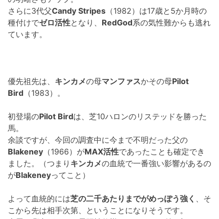
さらに3代父
Candy Stripes
（1982）は17歳と5か月時の
種付けで
ゼロ活性
となり、
RedGod
系の気性難からも逃れ
ています。
優先祖先は、
キンカメ
の母
マンファス
かその母
Pilot
Bird
（1983）。
初登場の
Pilot Bird
は、芝10ハロンのリステッドを勝った
馬。
余談ですが、今回の調査中に今まで不明だった父の
Blakeney
（1966）が
MAX活性
であったことも確定でき
ました。（つまり
キンカメ
の血統で一番強い影響があるの
が
Blakeney
ってこと）
よって血統的には
芝の二千あたりまでがめっぽう強く
、そ
こから先は相手次第、ということになりそうです。