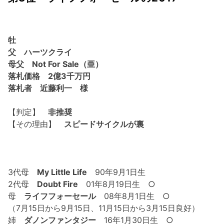
牡
父 ハーツクライ
母父 Not For Sale（亜）
落札価格 2億3千万円
落札者 近藤利一 様
【判定】
非推奨
【その理由】
スピードサイクルが裏
3代母
My Little Life
90年9月1日生
2代母
Doubt Fire
01年8月19日生 ○
母
ライフフォーセール
08年8月1日生 ○
（7月15日から9月15日、11月15日から3月15日良好）
姉
ダノンファンタジー
16年1月30日生 ○