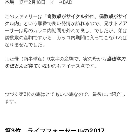
本馬
17年2月18日 × →BAD
このファミリーは「
奇数歳がサイクル外れ、偶数歳がサイ
クル内
」という順番で良い発情が訪れるので、兄
サトノア
ーサー
は母のカッコ内期間を外れて良し、でしたが、弟は
偶数歳の産駒ですから、カッコ内期間に入ってこなければ
なりませんでした。
また母（南半球産）9歳半の産駒で、実の母から
基礎体力
をほとんど得ていない
のもマイナス点です。
つづく第2位の馬はとてもいい馬なので、最後にご紹介し
ます。
第3位 ライフフォーセールの2017