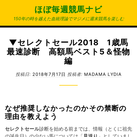
コ
ほぼ毎週競馬ナビ
ン
テ
150年の時を越えた血統理論でマジメに週末競馬を楽しむ
ン
ツ
へ
▼セレクトセール2018 1歳馬
ス
最速診断 高額馬ベスト5＆怪物
キ
編
ッ
プ
投稿日:
2018年7月17日
投稿者:
MADAMA LYDIA
なぜ推奨しなかったのかその禁断の
理由を教えよう
セレクトセール
診断を始める前までは、情報（とくに祖先
の誕生日）の少ない馬については「
見送り
」としていまし