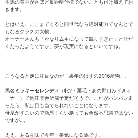
本馬の背中がさほど長距離仕様でないことも付け加えてお
きます。
とはいえ、ここまでくると同世代なら絶対能力でなんとで
もなるクラスの大物。
オーナーさんも「かなりムキになって競りすぎた」と汗だ
くだったようですが、夢が現実になるといいですね。
こうなると逆に注目なのが「裏年のはずの2016産駒」。
馬名
ミッキーセレンディ
（牝2・栗毛・あの野口みずきオ
ーナー）で池江厩舎所属予定だそうで、これがバンバン走
ったら、私は目も当てられないことになります。
母系がすごいので新馬くらい勝っても全然不思議ではない
ですが…。
ええ、ある意味で今年一番気になる馬です。