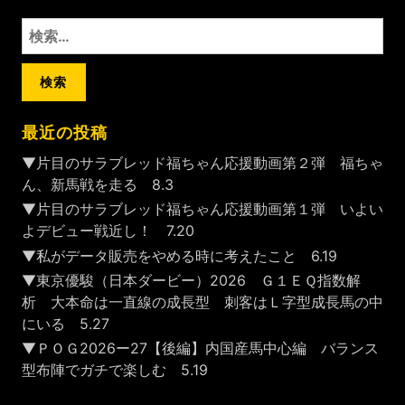
検
索:
最近の投稿
▼片目のサラブレッド福ちゃん応援動画第２弾 福ちゃ
ん、新馬戦を走る 8.3
▼片目のサラブレッド福ちゃん応援動画第１弾 いよい
よデビュー戦近し！ 7.20
▼私がデータ販売をやめる時に考えたこと 6.19
▼東京優駿（日本ダービー）2026 Ｇ１ＥＱ指数解
析 大本命は一直線の成長型 刺客はＬ字型成長馬の中
にいる 5.27
▼ＰＯＧ2026ー27【後編】内国産馬中心編 バランス
型布陣でガチで楽しむ 5.19