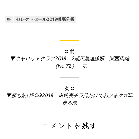
カ
セレクトセール2018徹底分析
テ
ゴ
リ
ー:
投
前
前
▼キャロットクラブ2018 2歳馬最速診断 関西馬編
稿
の
（No.72） 完
ナ
記
ビ
事:
ゲ
次
ー
次
▼勝ち抜けPOG2018 血統表チラ見だけでわかるクズ馬
の
シ
走る馬
記
ョ
事:
ン
コメントを残す