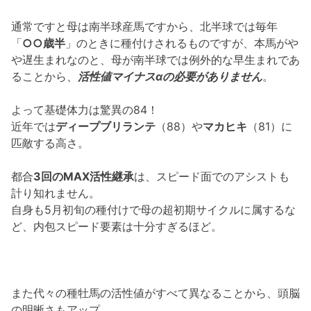
通常ですと母は南半球産馬ですから、北半球では毎年
「
○○歳半
」のときに種付けされるものですが、本馬がや
や遅生まれなのと、母が南半球では例外的な早生まれであ
ることから、
活性値マイナスαの必要がありません
。
よって基礎体力は驚異の84！
近年では
ディープブリランテ
（88）や
マカヒキ
（81）に
匹敵する高さ。
都合
3回のMAX活性継承
は、スピード面でのアシストも
計り知れません。
自身も5月初旬の種付けで母の超初期サイクルに属するな
ど、内包スピード要素は十分すぎるほど。
また代々の種牡馬の活性値がすべて異なることから、頭脳
の明晰さもアップ。