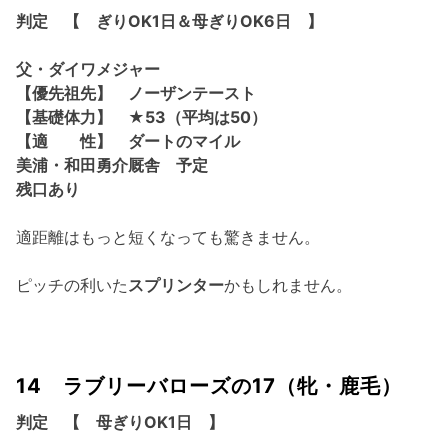
判定 【 ぎりOK1日＆母ぎりOK6日 】
父・ダイワメジャー
【優先祖先】 ノーザンテースト
【基礎体力】 ★53（平均は50）
【適 性】 ダートのマイル
美浦・和田勇介厩舎 予定
残口あり
適距離はもっと短くなっても驚きません。
ピッチの利いた
スプリンター
かもしれません。
14 ラブリーバローズの17（牝・鹿毛）
判定 【 母ぎりOK1日 】