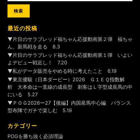
最近の投稿
▼片目のサラブレッド福ちゃん応援動画第２弾 福ちゃ
ん、新馬戦を走る 8.3
▼片目のサラブレッド福ちゃん応援動画第１弾 いよい
よデビュー戦近し！ 7.20
▼私がデータ販売をやめる時に考えたこと 6.19
▼東京優駿（日本ダービー）2026 Ｇ１ＥＱ指数解
析 大本命は一直線の成長型 刺客はＬ字型成長馬の中
にいる 5.27
▼ＰＯＧ2026ー27【後編】内国産馬中心編 バランス
型布陣でガチで楽しむ 5.19
カテゴリー
POGを勝ち抜く必須理論