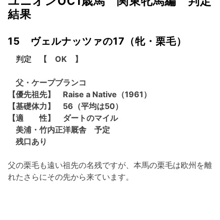
ユニオンOC1歳馬 関東牝馬編 判定
結果
15 ヴェルナッツァの17（牝・栗毛）
判定 【 OK 】
父・ケープブランコ
【優先祖先】 Raise a Native（1961）
【基礎体力】 56（平均は50）
【適 性】 ダートのマイル
美浦・竹内正洋厩舎 予定
残口あり
父の栗毛も遠い祖先の名残ですが、本馬の栗毛は欧州を離
れたさらにその先から来ています。