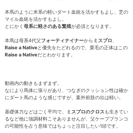
本馬のように米系の軽いダート血統を活かすもよし、芝の
マイル血統を活かすもよし。
とにかく
母系に軽さのある繁殖
が必須となります。
本馬は母系4代父
フォーティナイナー
から
ミスプロ
、
Raise a Native
と優先をたどれるので、栗毛の正体はこの
Raise a Native
だとわかります。
動画内の動きもまずまず。
なにより馬体に張りがあり、つなぎのクッション性は確か
にダート馬のような感じですが、案外前肢の出は軽い。
基礎体力などはごく平均で、
ミスプロのクロス
も生きてい
るなど他に強調材料こそありませんが、父ケープブランコ
の可能性を占う意味ではちょっと注目したい1頭です。