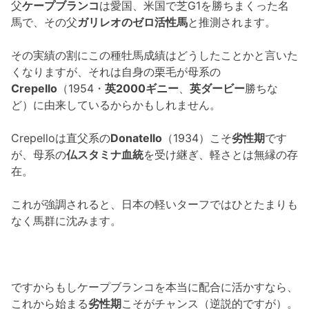
父
ケープブランコ
は愛国、米国で芝G1を勝ちまくった名
馬で、その父
ガリレオのゼロ活性馬
と推測されます。
その実績の割にこの種牡馬成績はどうしたことかと言いた
くなりますが、それは自身の栗毛が母系の
Crepello
（1954・
英2000ギニー
、
英ダービー
勝ちな
ど）に由来しているからかもしれません。
Crepelloは直父系の
Donatello
（1934）こそ
劣性期
です
が、母系の
仏スタミナ血統
を受け継ぎ、軽さとは無縁の存
在。
これが強調されると、日本の軽いターフではひとたまりも
なく馬群に沈みます。
ですからもしケープブランコを本当に配合に活かすなら、
これから始まる
劣性期
こそがチャンス（逆説的ですが）。