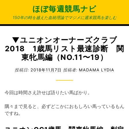
コ
ほぼ毎週競馬ナビ
ン
テ
150年の時を越えた血統理論でマジメに週末競馬を楽しむ
ン
ツ
へ
▼ユニオンオーナーズクラブ
ス
2018 1歳馬リスト最速診断 関
キ
東牝馬編（NO.11〜19）
ッ
プ
投稿日:
2018年11月7日
投稿者:
MADAMA LYDIA
今回は時間さえ許せば語りたい馬ばかり。
隅々まで見ると、必ずどこかにおもしろい馬っているもん
ですね。