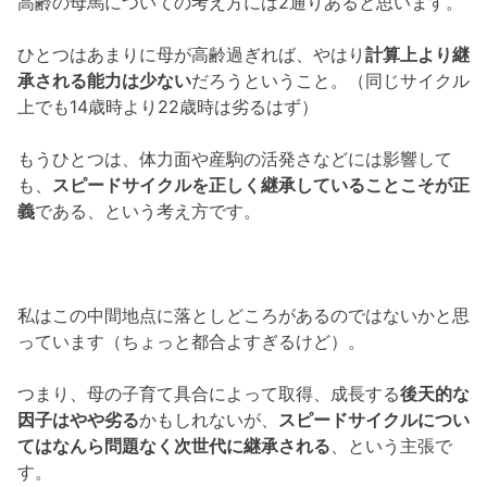
高齢の母馬についての考え方には2通りあると思います。
ひとつはあまりに母が高齢過ぎれば、やはり
計算上より継
承される能力は少ない
だろうということ。（同じサイクル
上でも14歳時より22歳時は劣るはず）
もうひとつは、体力面や産駒の活発さなどには影響して
も、
スピードサイクルを正しく継承していることこそが正
義
である、という考え方です。
私はこの中間地点に落としどころがあるのではないかと思
っています（ちょっと都合よすぎるけど）。
つまり、母の子育て具合によって取得、成長する
後天的な
因子はやや劣る
かもしれないが、
スピードサイクルについ
てはなんら問題なく次世代に継承される
、という主張で
す。