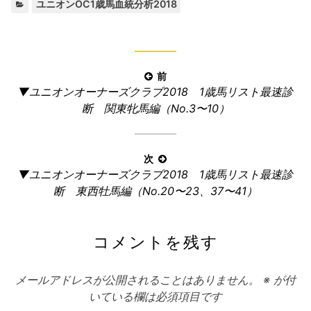
カ
ユニオンOC1歳馬血統分析2018
テ
ゴ
リ
ー:
投
前
前
▼ユニオンオーナーズクラブ2018 1歳馬リスト最速診
稿
の
断 関東牝馬編（No.3〜10）
ナ
記
ビ
事:
ゲ
次
ー
次
▼ユニオンオーナーズクラブ2018 1歳馬リスト最速診
の
シ
断 東西牡馬編（No.20〜23、37〜41）
記
ョ
事:
ン
コメントを残す
メールアドレスが公開されることはありません。
※
が付
いている欄は必須項目です