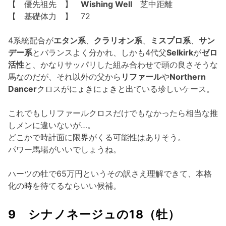
【 優先祖先 】
Wishing Well
芝中距離
【 基礎体力 】 72
4系統配合が
エタン系
、
クラリオン系
、
ミスプロ系
、
サン
デー系
とバランスよく分かれ、しかも4代父
Selkirk
が
ゼロ
活性
と、かなりサッパリした組み合わせで頭の良さそうな
馬なのだが、それ以外の父から
リファール
や
Northern
Dancer
クロスがにょきにょきと出ている珍しいケース。
これでもしリファールクロスだけでもなかったら相当な推
しメンに違いないが…。
どこかで時計面に限界がくる可能性はありそう。
パワー馬場がいいでしょうね。
ハーツの牡で65万円というその訳さえ理解できて、本格
化の時を待てるならいい候補。
9 シナノネージュの18（牡）