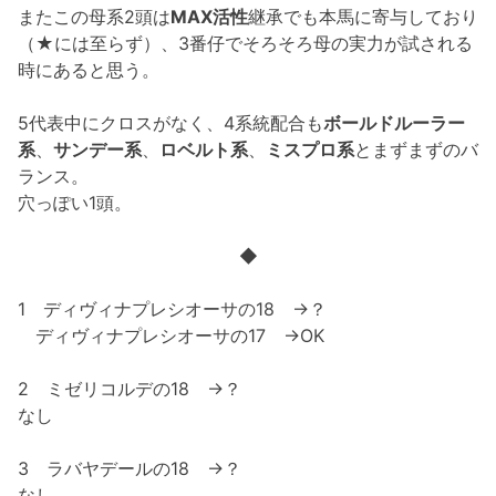
またこの母系2頭は
MAX活性
継承でも本馬に寄与しており
（★には至らず）、3番仔でそろそろ母の実力が試される
時にあると思う。
5代表中にクロスがなく、4系統配合も
ボールドルーラー
系
、
サンデー系
、
ロベルト系
、
ミスプロ系
とまずまずのバ
ランス。
穴っぽい1頭。
◆
1 ディヴィナプレシオーサの18 →？
ディヴィナプレシオーサの17 →OK
2 ミゼリコルデの18 →？
なし
3 ラバヤデールの18 →？
なし