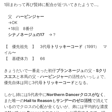
1回まわって再び賢姉に配合が近づいてきたようで…。
父
ハービンジャー
→OK
+18日 8番仔
シナノネージュの17
→？
【 優先祖先 】 3代母
トリッキーコード
（1991） マ
イル〜
【 基礎体力 】 66
きょうだいで一番走った初仔
ブランネージュ
の父・
Sクリ
スエス
と本馬の父・
ハービンジャー
の活性がいっしょで、
優先自体は同じ3代母
トリッキーコード
となる。
しかし姉には5代表中に
Northern Dancerクロスがなく
、
また唯一の
Hail to Reason
も
サンデーのゼロ活性
で消えて
いるのでクロスの心配が全くないが、弟には平均的な濃度