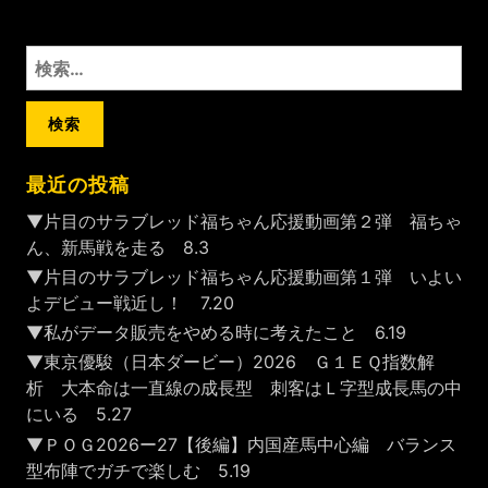
検
索:
最近の投稿
▼片目のサラブレッド福ちゃん応援動画第２弾 福ちゃ
ん、新馬戦を走る 8.3
▼片目のサラブレッド福ちゃん応援動画第１弾 いよい
よデビュー戦近し！ 7.20
▼私がデータ販売をやめる時に考えたこと 6.19
▼東京優駿（日本ダービー）2026 Ｇ１ＥＱ指数解
析 大本命は一直線の成長型 刺客はＬ字型成長馬の中
にいる 5.27
▼ＰＯＧ2026ー27【後編】内国産馬中心編 バランス
型布陣でガチで楽しむ 5.19