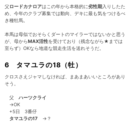
父
ロードカナロア
はこの年から本格的に
劣性期
入りしたた
め、今年のクラブ募集では動向、デキに最も気をつけるべ
き種牡馬。
本馬は母似でおそらくダートのマイラーではないかと思う
が、母から
MAX活性
を受けており（残念ながら★までは
至らず）OKなら地道な競走生活を送れそうだ。
6 タマユラの18（牡）
クロスさえジャマしなければ、まあまあいいところがあり
そう。
父
ハーツクライ
→OK
+5日 3番仔
タマユラの17
→？