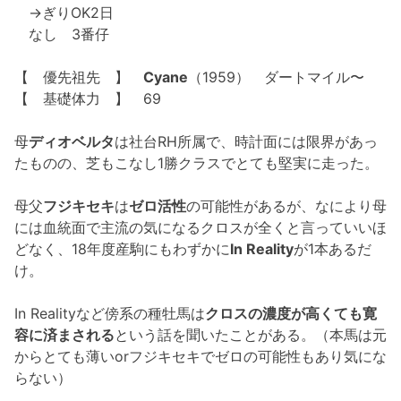
→ぎりOK2日
なし 3番仔
【 優先祖先 】
Cyane
（1959） ダートマイル〜
【 基礎体力 】 69
母
ディオベルタ
は社台RH所属で、時計面には限界があっ
たものの、芝もこなし1勝クラスでとても堅実に走った。
母父
フジキセキ
は
ゼロ活性
の可能性があるが、なにより母
には血統面で主流の気になるクロスが全くと言っていいほ
どなく、18年度産駒にもわずかに
In Reality
が1本あるだ
け。
In Realityなど傍系の種牡馬は
クロスの濃度が高くても寛
容に済まされる
という話を聞いたことがある。（本馬は元
からとても薄いorフジキセキでゼロの可能性もあり気にな
らない）