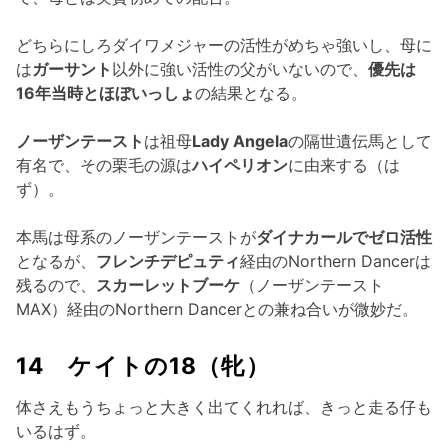
どちらにしろダイワメジャーの活性がめちゃ強いし、母に
は
ガーサント
以外に強い活性の父がいないので、
優先は
16年当時とほぼいっしょ
の結果となる。
ノーザンテースト
は祖母
Lady Angela
の隔世遺伝馬として
有名で、その栗毛の源は
ハイペリオン
に由来する（は
ず）。
本馬は母系のノーザンテーストが
ダイナカールでゼロ活性
となるが、
フレンチデピュティ
経由のNorthern Dancerは
残るので、
スカーレットブーケ
（ノーザンテースト
MAX）経由のNorthern Dancerとの兼ね合いが微妙だ。
14 ケイトの18（牝）
体さえもうちょっと大きく出てくれれば、きっと走る仔も
いるはず。