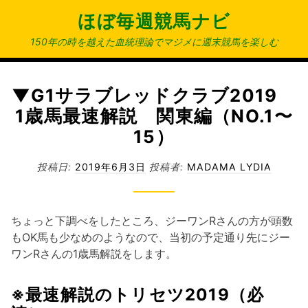
コ
ほぼ毎週競馬ナビ
ン
テ
150年の時を越えた血統理論でマジメに週末競馬を楽しむ
ン
ツ
へ
▼G1サラブレッドクラブ2019
ス
1歳馬最速解説 関東編（NO.1〜
キ
15）
ッ
プ
投稿日:
2019年6月3日
投稿者:
MADAMA LYDIA
ちょっと下調べをしたところ、ジーワンRさんの方が頭数
もOK馬も少なめのようなので、当初の予定通り先にジー
ワンRさんの1歳馬解説をします。
※最速解説のトリセツ2019（必