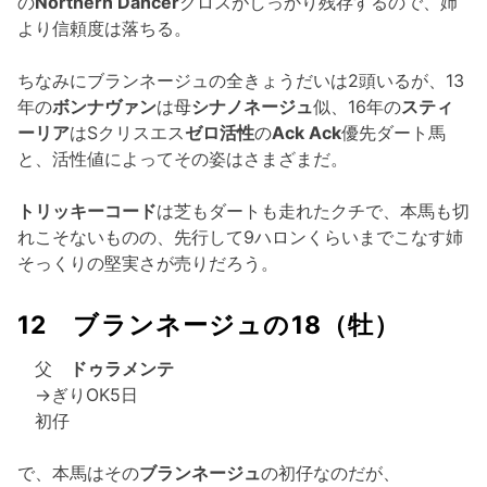
の
Northern Dancer
クロスがしっかり残存するので、姉
より信頼度は落ちる。
ちなみにブランネージュの全きょうだいは2頭いるが、13
年の
ボンナヴァン
は母
シナノネージュ
似、16年の
スティ
ーリア
はSクリスエス
ゼロ活性
の
Ack Ack
優先ダート馬
と、活性値によってその姿はさまざまだ。
トリッキーコード
は芝もダートも走れたクチで、本馬も切
れこそないものの、先行して9ハロンくらいまでこなす姉
そっくりの堅実さが売りだろう。
12 ブランネージュの18（牡）
父
ドゥラメンテ
→ぎりOK5日
初仔
で、本馬はその
ブランネージュ
の初仔なのだが、