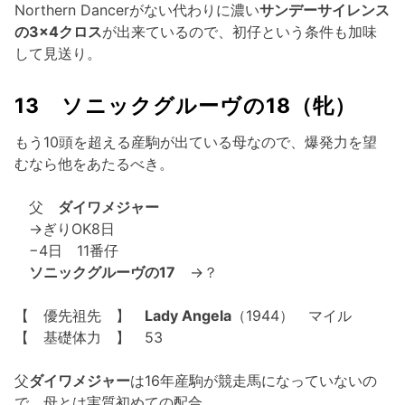
Northern Dancerがない代わりに濃い
サンデーサイレンス
の3×4クロス
が出来ているので、初仔という条件も加味
して見送り。
13 ソニックグルーヴの18（牝）
もう10頭を超える産駒が出ている母なので、爆発力を望
むなら他をあたるべき。
父
ダイワメジャー
→ぎりOK8日
−4日 11番仔
ソニックグルーヴの17
→？
【 優先祖先 】
Lady Angela
（1944） マイル
【 基礎体力 】 53
父
ダイワメジャー
は16年産駒が競走馬になっていないの
で、母とは実質初めての配合。