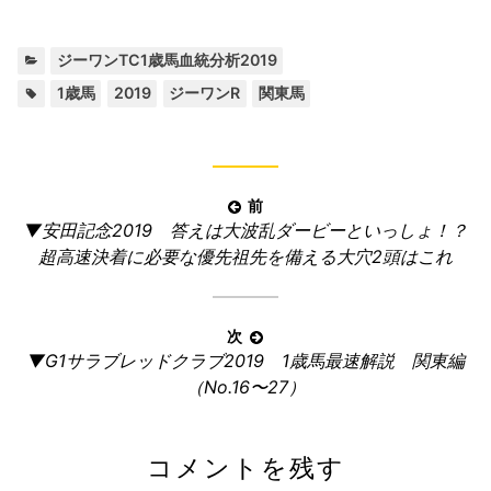
カ
ジーワンTC1歳馬血統分析2019
テ
タ
,
,
,
1歳馬
2019
ジーワンR
関東馬
ゴ
グ:
リ
ー:
投
前
前
▼安田記念2019 答えは大波乱ダービーといっしょ！？
稿
の
超高速決着に必要な優先祖先を備える大穴2頭はこれ
ナ
記
ビ
事:
ゲ
次
ー
次
▼G1サラブレッドクラブ2019 1歳馬最速解説 関東編
の
シ
（No.16〜27）
記
ョ
事:
ン
コメントを残す