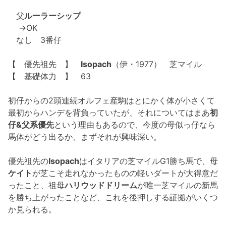
父
ルーラーシップ
→OK
なし 3番仔
【 優先祖先 】
Isopach
（伊・1977） 芝マイル
【 基礎体力 】 63
初仔からの2頭連続オルフェ産駒はとにかく体が小さくて
最初からハンデを背負っていたが、それについてはまあ
初
仔&父系優先
という理由もあるので、今度の母似っ仔なら
馬体がどう出るか、まずそれが興味深い。
優先祖先の
Isopach
はイタリアの芝マイルG1勝ち馬で、母
ケイト
が芝こそ走れなかったものの軽いダートが大得意だ
ったこと、祖母
ハリウッドドリーム
が唯一芝マイルの新馬
を勝ち上がったことなど、これを後押しする証拠がいくつ
か見られる。