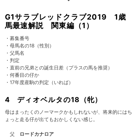
G1サラブレッドクラブ2019 1歳
馬最速解説 関東編（1）
・募集番号
・母馬名の18（性別）
・父馬名
・判定
・直前の兄弟との誕生日差（プラスの馬を推奨）
・何番目の仔か
・17年度産駒の判定（いれば）
4 ディオベルタの18（牝）
母はまったくのノーマークかもしれないが、将来的にはち
ょっと走る仔が出てもおかしくない感じ。
父
ロードカナロア