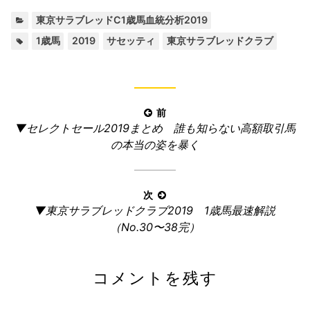
カ
東京サラブレッドC1歳馬血統分析2019
テ
タ
,
,
,
1歳馬
2019
サセッティ
東京サラブレッドクラブ
ゴ
グ:
リ
ー:
投
前
前
▼セレクトセール2019まとめ 誰も知らない高額取引馬
稿
の
の本当の姿を暴く
ナ
記
ビ
事:
ゲ
次
ー
次
▼東京サラブレッドクラブ2019 1歳馬最速解説
の
シ
（No.30〜38完）
記
ョ
事:
ン
コメントを残す