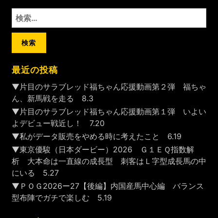
検
索:
最近の投稿
▼片目のサラブレッド福ちゃん応援動画第２弾 福ちゃ
ん、新馬戦を走る 8.3
▼片目のサラブレッド福ちゃん応援動画第１弾 いよい
よデビュー戦近し！ 7.20
▼私がデータ販売をやめる時に考えたこと 6.19
▼東京優駿（日本ダービー）2026 Ｇ１ＥＱ指数解
析 大本命は一直線の成長型 刺客はＬ字型成長馬の中
にいる 5.27
▼ＰＯＧ2026ー27【後編】内国産馬中心編 バランス
型布陣でガチで楽しむ 5.19