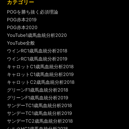
カテゴリー
POGを勝ち抜く必須理論
POG赤本2019
POG赤本2020
YouTube1歳馬血統分析2020
YouTube全般
ウインRC1歳馬血統分析2018
ウインRC1歳馬血統分析2019
キャロットC1歳馬血統分析2018
キャロットC1歳馬血統分析2019
キャロットC2歳馬血統分析2018
グリーンF1歳馬血統分析2018
グリーンF1歳馬血統分析2019
サンデーTC1歳馬血統分析2018
サンデーTC1歳馬血統分析2019
サンデーTC2歳馬血統分析2018
シルクHC1歳馬血統分析2018