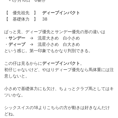
+1か月10日 6番仔
【 優先祖先 】
ディープインパクト
【 基礎体力 】 38
ぱっと見、ディープ優先とサンデー優先の形の違いは
・
サンデー
→ 流星大きめ 白小さめ
・
ディープ
→ 流星小さめ 白大きめ
という感じ。第一印象でもかなり判別できる。
この仔は見るからに
ディープインパクト
。
初仔じゃないけど、やはりディープ優先なら馬体重には注
意しないと。
小さめで基礎体力にも欠け、ちょっとクラブ馬としてはキ
ツいかな。
シックスイスの18よりこちらの方が動きは好きなんだけ
どね。