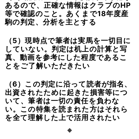
あるので、正確な情報はクラブのHP
等で確認のこと。あくまで18年度産
駒の判定、分析を主とする
（5）現時点で筆者は実馬を一切目に
していない。判定は机上の計算と写
真、動画を参考にした程度であるこ
とをご了解いただきたい
（6）この判定に沿って読者が指名、
出資されたために起きた損害等につ
いて、筆者は一切の責任を負わな
い。この特集を読まれた方はそれら
を全て理解した上で活用されたい
◆