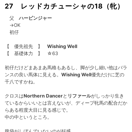
27 レッドカチューシャの18（牝）
父
ハービンジャー
→OK
初仔
【 優先祖先 】
Wishing Well
【 基礎体力 】 ☆63
初仔だけどまあまあ馬格もあるし、脚が少し細い他はバラ
ンスの良い馬体に見える。
Wishing Well
優先だけに芝の
千八ですかね。
クロスは
Northern Dancer
と
リファール
がしっかり生き
ているからいいとは言えないが、ディープ牝馬の配合だか
らある程度大目に見る感じで。
中の中というところ。
腹袋がしぼんでいないのが好感。