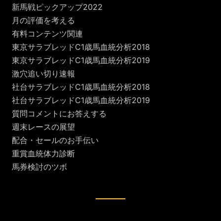
新馬戦ピックアップ2022
月の評価を考える
有料コンテンツ関連
東京サラブレッドC1歳馬血統分析2018
東京サラブレッドC1歳馬血統分析2019
激穴追い切り速報
社台サラブレッドC1歳馬血統分析2018
社台サラブレッドC1歳馬血統分析2019
質問コメントにお答えする
週末レースの展望
配合・セールのお手伝い
重賞血統体力診断
馬券検討のツボ