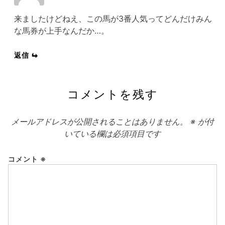
来ましたけどねえ、この馬が3番人気ってどんだけみん
な馬券が上手なんだか…。
返信
コメントを残す
メールアドレスが公開されることはありません。
※
が付
いている欄は必須項目です
コメント
※