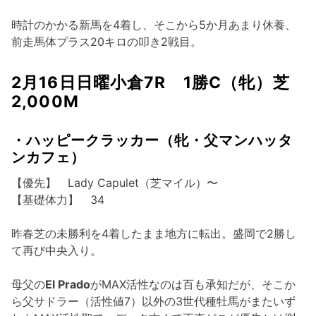
時計のかかる新馬を4着し、そこから5か月あまり休養、
前走馬体プラス20キロの叩き2戦目。
2月16日日曜小倉7R 1勝C（牝）芝
2,000M
・ハッピークラッカー（牝・父マンハッタ
ンカフェ）
【優先】 Lady Capulet（芝マイル）〜
【基礎体力】 34
昨春芝の未勝利を4着したまま地方に転出。盛岡で2勝し
て再び中央入り。
母父の
El Prado
がMAX活性なのは百も承知だが、そこか
ら父サドラー（活性値7）以外の3世代種牡馬がまたいず