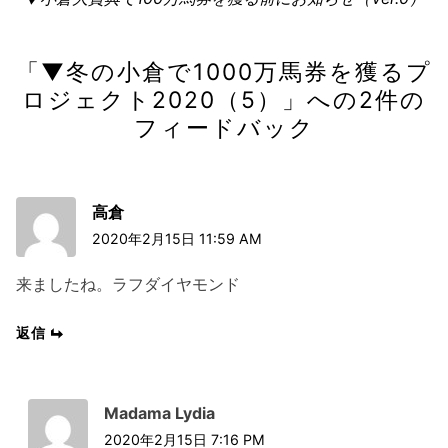
ー
の
記
シ
「
▼冬の小倉で1000万馬券を獲るプ
事:
ョ
ロジェクト2020（5）
」への2件の
ン
フィードバック
高倉
2020年2月15日 11:59 AM
来ましたね。ラフダイヤモンド
返信
Madama Lydia
2020年2月15日 7:16 PM