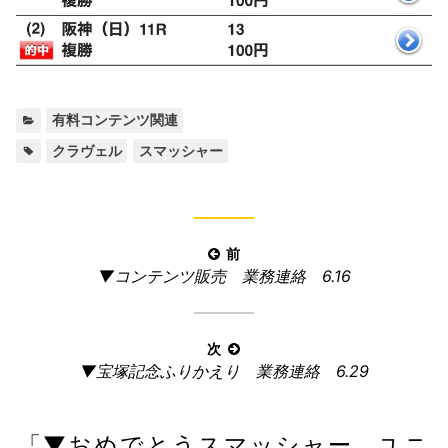
カ
有料コンテンツ関連
テ
タ
,
クラヴェル
スマッシャー
ゴ
グ:
リ
ー:
投
前
前
▼コンテンツ販売 業務連絡 6.16
稿
の
ナ
記
ビ
事:
次
ゲ
次
▼宝塚記念ふりかえり 業務連絡 6.29
ー
の
記
シ
「
▼おめでとうスマッシャー ユニ
事: