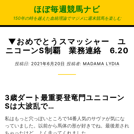
コ
ほぼ毎週競馬ナビ
ン
テ
150年の時を越えた血統理論でマジメに週末競馬を楽しむ
ン
ツ
へ
▼おめでとうスマッシャー ユ
ス
ニコーンS制覇 業務連絡 6.20
キ
ッ
投稿日:
2021年6月20日
投稿者:
MADAMA LYDIA
プ
3歳ダート最重要登竜門ユニコーン
Sは大波乱で…
私はもっと穴っぽいところで14番人気のサヴァが気にな
っていました。以前から馬体の形が好きでね。最後差され
ちゃったけど、よく走ってくれました。