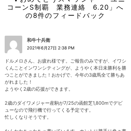
ョ
コーンS制覇 業務連絡 6.20
」へ
ン
の8件のフィードバック
和牛十兵衛
2021年6月27日 2:38 PM
ドルメロさん、お疲れ様です。ご報告のみですが、イワシ
くんことインワンシティングが、ようやく本日未勝利を勝
つことができました！おかげで、今年の3歳馬全て勝ちあ
がれました！
ようやく2歳の応援ができます。
2歳のダイワメジャー産駒が7/25の函館芝1,800mでデビ
ューなので飛行機で行ってくる予定です。
忙しくなりそうです。