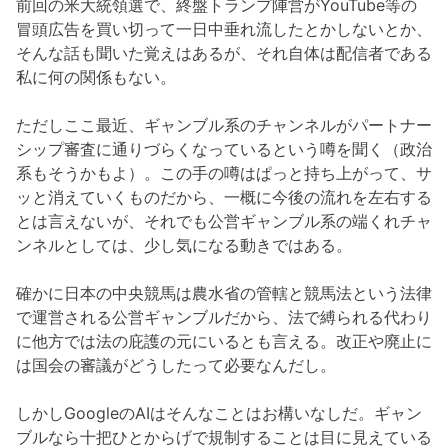
前回の米大統領選で、終盤トランプ陣営がYouTube等の
冒頭広告を買い切って一日中垂れ流したとかしないとか、
そんな話も聞いた覚えはあるが、それ自体は配信者である
私に何の関係もない。
ただしここ最近、ギャンブル系のチャンネルがパートナー
シップ審査に通りづらくなっているという噂を聞く（政治
系もそうかもよ）。この手の噂はぱっと持ち上がって、サ
ッと消えていくものだから、一概に今後の流れを左右する
とは言えないが、それでも公営ギャンブル系の端くれチャ
ンネルとしては、少し気になる動きではある。
確かに日本の中央競馬は農水省の管轄と競馬法という法律
で運営される公営ギャンブルだから、法で縛られる代わり
に他方では法の庇護の元にいるとも言える。改正や廃止に
は国会の審議がどうしたって必要なんだし。
しかしGoogleのAIはそんなことはお構いなしだ。ギャン
ブルなら十把ひとからげで規制することは目に見えている