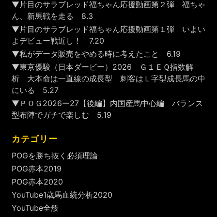
▼片目のサラブレッド福ちゃん応援動画第２弾 福ちゃ
ん、新馬戦を走る 8.3
▼片目のサラブレッド福ちゃん応援動画第１弾 いよい
よデビュー戦近し！ 7.20
▼私がデータ販売をやめる時に考えたこと 6.19
▼東京優駿（日本ダービー）2026 Ｇ１ＥＱ指数解
析 大本命は一直線の成長型 刺客はＬ字型成長馬の中
にいる 5.27
▼ＰＯＧ2026ー27【後編】内国産馬中心編 バランス
型布陣でガチで楽しむ 5.19
カテゴリー
POGを勝ち抜く必須理論
POG赤本2019
POG赤本2020
YouTube1歳馬血統分析2020
YouTube全般