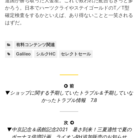
進国が勝ち取った大金星。これで救われた配合もきっと多
かろう。日本でハーツクライやステイゴールドのT／T型
確定検査をするかといえば、あり得ないことと一笑される
はずだ。
カ
有料コンテンツ関連
テ
タ
,
,
Galileo
シルクHC
セレクトセール
ゴ
グ:
リ
ー:
投
前
前
▼ショップに関する予期していたトラブル＆予期していな
稿
の
かったトラブル情報 7.8
ナ
記
ビ
事:
ゲ
次
ー
次
▼中京記念＆函館記念2021 暑さ到来！三夏適性で夏の
の
ボーナス倍増計画 ライオンRH追加販売のお知らせ