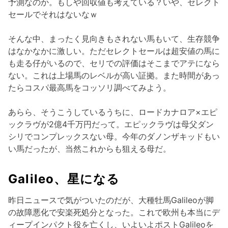
予測なのか。もしや回収値も考えている？いや、セレクト
セールでそれはないなｗ
そんな中、まったく見向きもされない馬もいて、生存競争
はなかなかに激しい。ただセレクトセールは超安値の馬に
も走る仔がいるので、セリでの評価はそこまでアテになら
ない。これは上場馬のレベルが高い証拠。また時間があっ
たらコスパ最高馬をコッソリ調べてみよう。
あらら、そうこうしているうちに、ロードカナロア×エピ
ックラヴが2億4千万円だって。エピックラヴは母父ダン
シリでコンプレックスない母。今年のダノンザキッドもい
い馬だったが、当然これからも狙える母だ。
Galileo、星になる
昨日ニュースで気がついたのだが、大種牡馬Galileoが脚
の故障悪化で安楽死処分となった。これで欧州も本当にデ
ィープインパクト役を亡くし、いよいよポストGalileoを