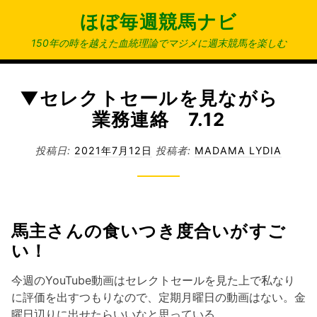
コ
ほぼ毎週競馬ナビ
ン
テ
150年の時を越えた血統理論でマジメに週末競馬を楽しむ
ン
ツ
へ
▼セレクトセールを見ながら
ス
業務連絡 7.12
キ
ッ
投稿日:
2021年7月12日
投稿者:
MADAMA LYDIA
プ
馬主さんの食いつき度合いがすご
い！
今週のYouTube動画はセレクトセールを見た上で私なり
に評価を出すつもりなので、定期月曜日の動画はない。金
曜日辺りに出せたらいいなと思っている。