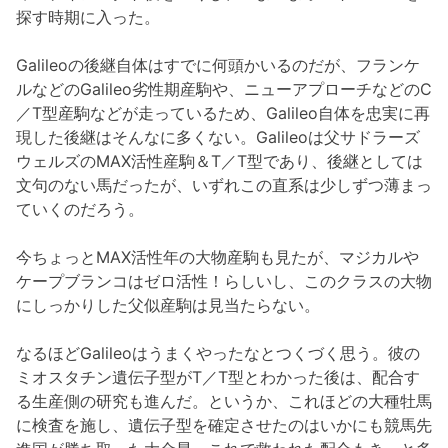
探す時期に入った。
Galileoの後継自体はすでに何頭かいるのだが、フランケ
ルなどのGalileo劣性期産駒や、ニューアプローチなどのC
／T型産駒などが走っているため、Galileo自体を忠実に再
現した後継はそんなに多くない。Galileoは父サドラーズ
ウェルズのMAX活性産駒＆T／T型であり、後継としては
文句のない馬だったが、いずれこの直系は少しずつ薄まっ
ていくのだろう。
今ちょっとMAX活性年の大物産駒も見たが、マジカルや
ケープブランコはゼロ活性！らしいし、このクラスの大物
にしっかりした父似産駒は見当たらない。
なるほどGalileoはうまくやったなとつくづく思う。彼の
ミオスタチン遺伝子型がT／T型とわかった後は、配合す
る生産側の研究も進んだ。というか、これほどの大種牡馬
に検査を施し、遺伝子型を確定させたのはいかにも競馬先