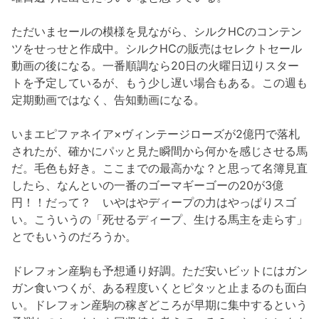
ただいまセールの模様を見ながら、シルクHCのコンテン
ツをせっせと作成中。シルクHCの販売はセレクトセール
動画の後になる。一番順調なら20日の火曜日辺りスター
トを予定しているが、もう少し遅い場合もある。この週も
定期動画ではなく、告知動画になる。
いまエピファネイア×ヴィンテージローズが2億円で落札
されたが、確かにパッと見た瞬間から何かを感じさせる馬
だ。毛色も好き。ここまでの最高かな？と思って名簿見直
したら、なんといの一番のゴーマギーゴーの20が3億
円！！だって？ いやはやディープの力はやっぱりスゴ
い。こういうの「死せるディープ、生ける馬主を走らす」
とでもいうのだろうか。
ドレフォン産駒も予想通り好調。ただ安いビットにはガン
ガン食いつくが、ある程度いくとピタッと止まるのも面白
い。ドレフォン産駒の稼ぎどころが早期に集中するという