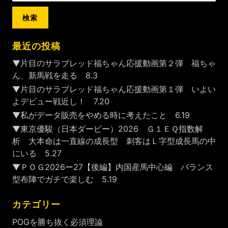
最近の投稿
▼片目のサラブレッド福ちゃん応援動画第２弾 福ちゃ
ん、新馬戦を走る 8.3
▼片目のサラブレッド福ちゃん応援動画第１弾 いよい
よデビュー戦近し！ 7.20
▼私がデータ販売をやめる時に考えたこと 6.19
▼東京優駿（日本ダービー）2026 Ｇ１ＥＱ指数解
析 大本命は一直線の成長型 刺客はＬ字型成長馬の中
にいる 5.27
▼ＰＯＧ2026ー27【後編】内国産馬中心編 バランス
型布陣でガチで楽しむ 5.19
カテゴリー
POGを勝ち抜く必須理論