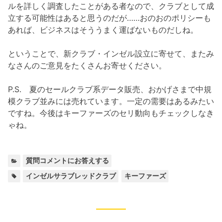
ルを詳しく調査したことがある者なので、クラブとして成
立する可能性はあると思うのだが……おのおのポリシーも
あれば、ビジネスはそううまく運ばないものだしね。
ということで、新クラブ・インゼル設立に寄せて、またみ
なさんのご意見をたくさんお寄せください。
P.S. 夏のセールクラブ系データ販売、おかげさまで中規
模クラブ並みには売れています。一定の需要はあるみたい
ですね。今後はキーファーズのセリ動向もチェックしなき
ゃね。
カ
質問コメントにお答えする
テ
タ
,
インゼルサラブレッドクラブ
キーファーズ
ゴ
グ:
リ
ー: