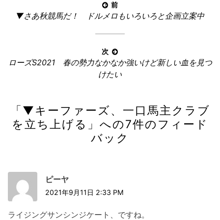
投
前
前
▼さあ秋競馬だ！ ドルメロもいろいろと企画立案中
稿
の
ナ
記
ビ
事:
次
ゲ
次
ローズS2021 春の勢力なかなか強いけど新しい血を見つ
ー
の
けたい
記
シ
事:
ョ
「
▼キーファーズ、一口馬主クラブ
ン
を立ち上げる
」への7件のフィード
バック
ピーヤ
2021年9月11日 2:33 PM
ライジングサンシンジケート、ですね。