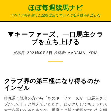
コ
ほぼ毎週競馬ナビ
ン
テ
150年の時を越えた血統理論でマジメに週末競馬を楽しむ
ン
ツ
へ
▼キーファーズ、一口馬主クラ
ス
ブを立ち上げる
キ
ッ
投稿日:
2021年9月8日
投稿者:
MADAMA LYDIA
プ
クラブ界の第三極になり得るのか
インゼル
昨晩遅く読者の方から「あのキーファーズが一口馬主クラ
ブだって！」と教えていただき、ビックリしてちょっとス
マホを覗いてみたものの、睡魔には勝てず気がついたら朝