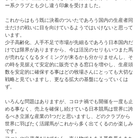
ー系クラブとも少し違う印象を受けました。
これからはもう既に決着のついたであろう国内の生産者同
士だけの戦いに目を向けているようではいけないと思って
います。
少子高齢化、人手不足で市場が先細るであろう日本国内だ
けでは限界がありますから、今は活況のセリもいつまた馬
が売れなくなるタイミングが来るかも分かりませんし、そ
の時を見据えて安定的に販売できる窓口を増やし、生産頭
数を安定的に確保する事はどの牧場さんにとっても大切な
戦略と見ていますし、更なる拡大の基盤になっていくは
ず。
いろんな問題はありますが、コロナ禍でも開催を一度も止
める事なく、売上を確保し続けている日本競馬は世界に誇
るべき立派な産業の1つだと思いますし、どのクラブから
世界に羽ばたく活躍馬がこれから多く出てくるのか楽しみ
です。