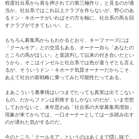
程度社台系から肩を押されての第三極作り」と見るのが適
当か。社台系ではこれ以上クラブを作らないが、野心のあ
るドン・キホーテがいればその方を軸に、社台系の馬を回
すクラブができてもいい、と。
もちろん募集馬からもわかるとおり、キーファーズには
「クールモア」との交流もある。オーナー自ら「あなたの
ところの馬がほしい」と直談判して以来の付き合いだとい
うから、そこはインゼルと社台系では色が違うぞとも言え
るが、そういうドン・キホーテ気質オーナーだからこそ、
あえて社台の新戦略に乗ってみた可能性だってある。
まあこういう裏事情はいつまでたっても真実は出てこない
もの。だからファンは邪推するしかないのだが、いま空想
しておかないと、来年思わぬ「社台系の大挙募集馬増加」
現象が来てからでは、一口オーナーとしては一歩踏み出す
のが遅れた気がするのだ。
今のところ「クールモア」というのはあくまで隠し味で、