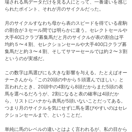
場される馬データだけを見る人にとって、一番違いを感じ
られたポイント、それが月のサイクルだった。
月のサイクルすなわち母から表のスピードを得ている産駒
の割合が３セール間では明らかに違う。セレクトセールや
大手40口クラブ募集馬だと月のサイクルが表の割合は平
均約５〜４割、セレクションセールや大手400口クラブ募
集馬だと約３〜４割、そしてサマーセールでは約２〜３割
というのが実感だ。
この数字は馬選びにも大きな影響を与える。たとえばオー
ナーさんから「この20頭の中から５頭選んでほしい」と
言われたとき、20頭中の4割なら8頭だからまだ5頭の表
馬を選べるだろうが、2割になると表の確率は4頭だか
ら、リストにハナから表馬が5頭いないことだってある。
つまり月のサイクルを気にせずに馬を選びやすいのはセレ
クションセールまで、ということだ。
単純に馬のレベルの違いとはよく言われるが、私の目から