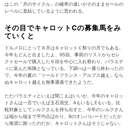
はこの「月のサイクル」の確率の違いがそのままセールの
レベルに直結しているように思われる。
その目でキャロットCの募集馬をみ
ていくと
ドルメロにとって８月はキャロットＣ祭りの月でもある。
今年もどんと出ましたよ、95頭。事前のリストからセレ
クトセールで購入した６頭を中心に入れ替わり、バラエテ
ィに富んだ布陣となっている。下調べは一通り終わったの
で、今年の夏の「ツールドフランス・アルプス越え」なら
ぬキャロット越えも無事通過できたようだ。
ただバラエティといえば聞こえはいいが、今年のキャロッ
トさんは一言でいえば玉石混交。AもいるしEもいる。比
較対象としてシルクさんを持ち出すと、今年のシルクさん
は端から端まで平均点ばかり、Bのオンパレードだったか
ら推奨に困ったのだが、キャロットさんはそうじゃない。