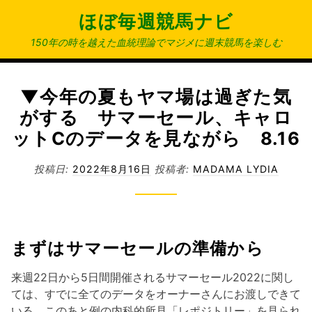
コ
ほぼ毎週競馬ナビ
ン
テ
150年の時を越えた血統理論でマジメに週末競馬を楽しむ
ン
ツ
へ
▼今年の夏もヤマ場は過ぎた気
ス
がする サマーセール、キャロ
キ
ットCのデータを見ながら 8.16
ッ
プ
投稿日:
2022年8月16日
投稿者:
MADAMA LYDIA
まずはサマーセールの準備から
来週22日から5日間開催されるサマーセール2022に関し
ては、すでに全てのデータをオーナーさんにお渡しできて
いる。このあと例の内科的所見「レポジトリー」を見られ