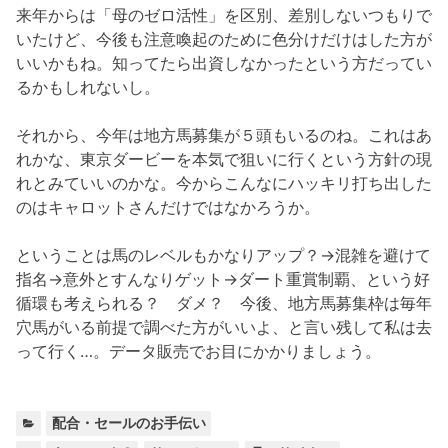
来年からは「母のゼロ活性」を区別、差別しないつもりで
いたけど、今後も注意喚起のために色分けだけはした方が
いいかもね。知ってたら出資しなかったという方だってい
るかもしれないし。
それから、今年は地方馬募集が５頭もいるのね。これはあ
れかな、東京ダービーを本気で狙いに行くという方針の現
れとみていいのかな。今からこんなにハッキリ打ち出した
のはキャロットさんだけではなかろうか。
ということは馬のレベルもかなりアップ？→混雑を避けて
指名→意外とすんなりゲット→ダート重賞制覇、という好
循環も考えられる？ ダメ？ 今後、地方馬募集枠は毎年
穴馬がいる前提で調べた方がいいよ、と言い残して私は去
って行く…。データ販売でお目にかかりましょう。
カ
配合・セールのお手伝い
テ