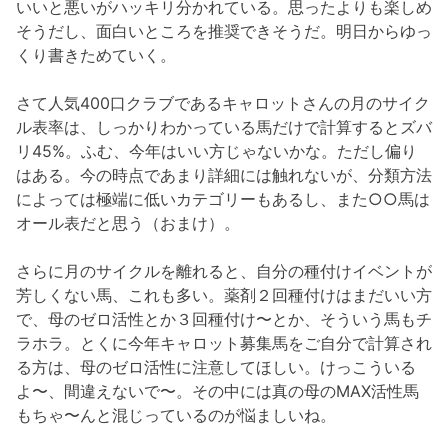
いいと悪いがハッキリ分かれている。思ったよりも楽しめ
そうだし、面白いところを推奨できそうだ。明日からゆっ
くり書きためていく。
さて人気400口クラブであるキャロットさんの月のサイク
ル表率は、しっかりわかっている馬だけで計算するとズバ
リ45%。ふむ、今年はいい方じゃないかな。ただし偏り
はある。今の時点であまり詳細には触れないが、分類方法
によっては極端に低いカテゴリーもあるし、また○○馬は
オール表だと思う（おまけ）。
さらに月のサイクルを離れると、自分の種付けイベントが
芳しくない馬、これも多い。薬剤２回種付けはまだいい方
で、母のゼロ活性とか３回種付け〜とか、そういう馬もチ
ラホラ。とくに今年キャロット募集馬をご自分で計算され
る方は、母のゼロ活性に注意してほしい。けっこういる
よ〜、間違えないで〜。その中には真の母のMAX活性馬
もちゃ〜んと混じっているのが悩ましいね。