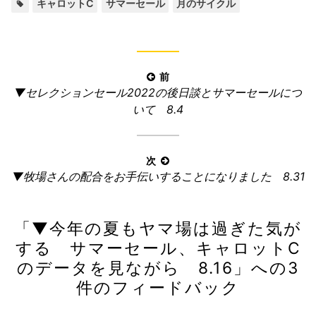
タ
,
,
キャロットC
サマーセール
月のサイクル
ゴ
グ:
リ
ー:
投
前
前
▼セレクションセール2022の後日談とサマーセールにつ
稿
の
いて 8.4
ナ
記
ビ
事:
ゲ
次
ー
次
▼牧場さんの配合をお手伝いすることになりました 8.31
の
シ
記
ョ
「
▼今年の夏もヤマ場は過ぎた気が
事:
ン
する サマーセール、キャロットC
のデータを見ながら 8.16
」への3
件のフィードバック