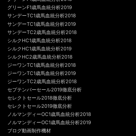
馬
グリーンF1歳馬血統分析2019
サンデーTC1歳馬血統分析2018
サンデーTC1歳馬血統分析2019
サンデーTC2歳馬血統分析2018
シルクHC1歳馬血統分析2018
シルクHC1歳馬血統分析2019
シルクHC2歳馬血統分析2018
ジーワンTC1歳馬血統分析2018
ジーワンTC1歳馬血統分析2019
ジーワンTC2歳馬血統分析2018
セプテンバーセール2019徹底分析
セレクトセール2018徹底分析
セレクトセール2019徹底分析
ノルマンディーOC1歳馬血統分析2018
ノルマンディーOC1歳馬血統分析2019
ブログ動画制作機材