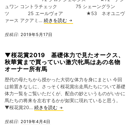
尻
ュワン コントラチェック 75 シェーングラン
で
ツ 25 エールヴォア ★53 ネオユニヴ
間
▼
ァース アクアミ…
続きを読む
に
優
合
駿
投稿日:
2019年5月17日
う
牝
の
馬
か
▼桜花賞2019 基礎体力で見たオークス、
（オ
デ
秋華賞まで買っていい激穴牝馬はあの名物
ー
ィ
オーナー所有馬
ク
バ
ス）
イ
歴代の母たちから授かった大切な体力を身にまとい 今回
2019
ン
は前置きなしに、さっそく桜花賞出走馬たちについて基礎
距
フ
体力一覧をご覧いただくが、配合の妙というものがいかに
離
ォ
馬たちの将来を左右するかが如実に現れていると思う。
適
ー
▼
▼桜花賞20…
続きを読む
性、
ス
桜
配
と
花
投稿日:
2019年4月4日
合
角
賞